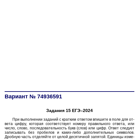
Вариант № 74936591
Задания 15 ЕГЭ–2024
При вы­пол­не­нии за­да­ний с крат­ким от­ве­том впи­ши­те в поле для от­
ве­та цифру, ко­то­рая со­от­вет­ству­ет но­ме­ру пра­виль­но­го от­ве­та, или
число, слово, по­сле­до­ва­тель­ность букв (слов) или цифр. Ответ сле­ду­ет
за­пи­сы­вать без про­бе­лов и каких-либо до­пол­ни­тель­ных сим­во­лов.
Дроб­ную часть от­де­ляй­те от целой де­ся­тич­ной за­пя­той. Еди­ни­цы из­ме­