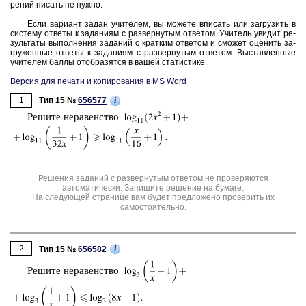
ре­ний пи­сать не нужно.
Если ва­ри­ант задан учи­те­лем, вы мо­же­те впи­сать или за­гру­зить в
си­сте­му от­ве­ты к за­да­ни­ям с раз­вер­ну­тым от­ве­том. Учи­тель уви­дит ре­
зуль­та­ты вы­пол­не­ния за­да­ний с крат­ким от­ве­том и смо­жет оце­нить за­
гру­жен­ные от­ве­ты к за­да­ни­ям с раз­вер­ну­тым от­ве­том. Вы­став­лен­ные
учи­те­лем баллы отоб­ра­зят­ся в вашей ста­ти­сти­ке.
Версия для печати и копирования в MS Word
1
i
Тип 15 №
656577
Ре­ши­те не­ра­вен­ство
Решения заданий с развернутым ответом не проверяются
автоматически. Запишите решение на бумаге.
На следующей странице вам будет предложено проверить их
самостоятельно.
2
i
Тип 15 №
656582
Ре­ши­те не­ра­вен­ство