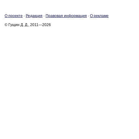
О про­ек­те
·
Ре­дак­ция
·
Пра­во­вая ин­фор­ма­ция
·
О ре­кла­ме
© Гущин Д. Д., 2011—2026