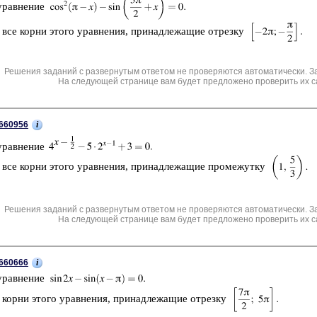
урав­не­ние
 все корни этого урав­не­ния, при­над­ле­жа­щие от­рез­ку
Решения заданий с развернутым ответом не проверяются автоматически. З
На следующей странице вам будет предложено проверить их с
i
660956
урав­не­ние
 все корни этого урав­не­ния, при­над­ле­жа­щие про­ме­жут­ку
Решения заданий с развернутым ответом не проверяются автоматически. З
На следующей странице вам будет предложено проверить их с
i
660666
урав­не­ние
 корни этого урав­не­ния, при­над­ле­жа­щие от­рез­ку