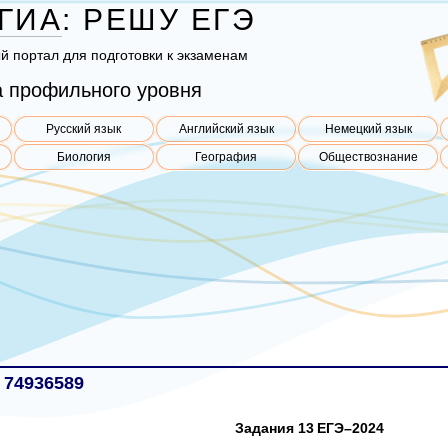
ГИА
:
РЕШУ
ЕГЭ
ый пор­тал для под­го­тов­ки к эк­за­ме­нам
 профильного уровня
Русский язык
Английский язык
Немецкий язык
Биология
География
Обществознание
 74936589
Задания 13 ЕГЭ–2024