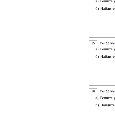
а) Ре­ши­те 
б) Най­ди­те
15
Тип 13 №
a) Ре­ши­те 
б) Най­ди­те
16
Тип 13 №
а) Ре­ши­те 
б) Най­ди­те