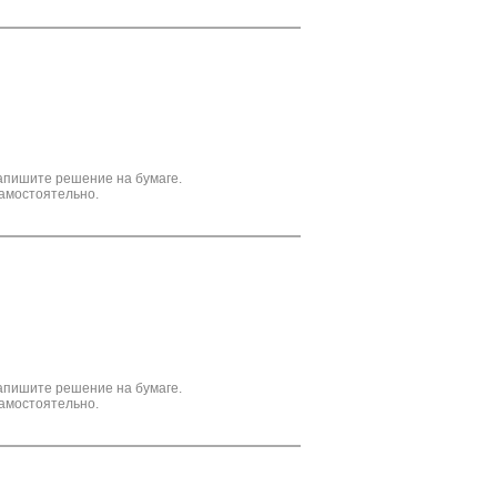
апишите решение на бумаге.
амостоятельно.
апишите решение на бумаге.
амостоятельно.