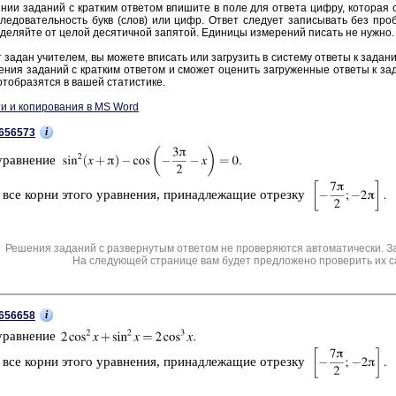
нии за­да­ний с крат­ким от­ве­том впи­ши­те в поле для от­ве­та цифру, ко­то­рая со­
ле­до­ва­тель­ность букв (слов) или цифр. Ответ сле­ду­ет за­пи­сы­вать без про­б
де­ляй­те от целой де­ся­тич­ной за­пя­той. Еди­ни­цы из­ме­ре­ний пи­сать не нужно.
 задан учи­те­лем, вы мо­же­те впи­сать или за­гру­зить в си­сте­му от­ве­ты к за­да­н
е­ния за­да­ний с крат­ким от­ве­том и смо­жет оце­нить за­гру­жен­ные от­ве­ты к за­
тоб­ра­зят­ся в вашей ста­ти­сти­ке.
и и копирования в MS Word
i
656573
урав­не­ние
 все корни этого урав­не­ния, при­над­ле­жа­щие от­рез­ку
Решения заданий с развернутым ответом не проверяются автоматически. З
На следующей странице вам будет предложено проверить их с
i
656658
урав­не­ние
 все корни этого урав­не­ния, при­над­ле­жа­щие от­рез­ку