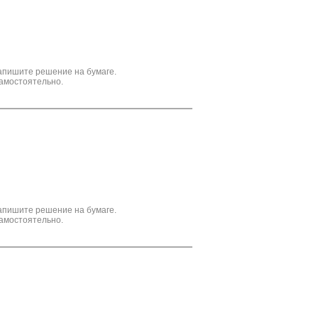
апишите решение на бумаге.
амостоятельно.
апишите решение на бумаге.
амостоятельно.