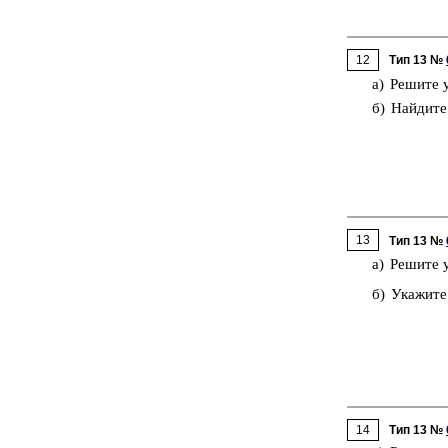
12
Тип 13 №
а) Ре­ши­те 
б) Най­ди­те
13
Тип 13 №
a) Ре­ши­те 
б) Ука­жи­те
14
Тип 13 №