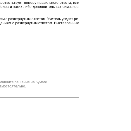
от­вет­ству­ет но­ме­ру пра­виль­но­го от­ве­та, или
е­лов и каких-либо до­пол­ни­тель­ных сим­во­лов.
и­ям с раз­вер­ну­тым от­ве­том. Учи­тель уви­дит ре­
да­ни­ям с раз­вер­ну­тым от­ве­том. Вы­став­лен­ные
апишите решение на бумаге.
амостоятельно.