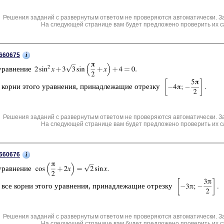
Решения заданий с развернутым ответом не проверяются автоматически. З
На следующей странице вам будет предложено проверить их с
i
660675
урав­не­ние
 корни этого урав­не­ния, при­над­ле­жа­щие от­рез­ку
Решения заданий с развернутым ответом не проверяются автоматически. З
На следующей странице вам будет предложено проверить их с
i
660676
урав­не­ние
 все корни этого урав­не­ния, при­над­ле­жа­щие от­рез­ку
Решения заданий с развернутым ответом не проверяются автоматически. З
На следующей странице вам будет предложено проверить их с