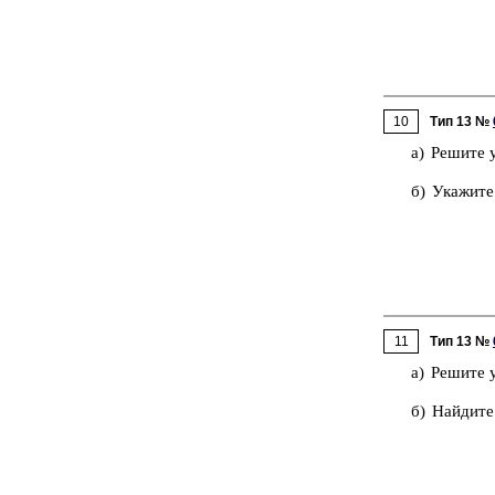
10
Тип 13 №
а) Ре­ши­те 
б) Ука­жи­те
11
Тип 13 №
а) Ре­ши­те 
б) Най­ди­те