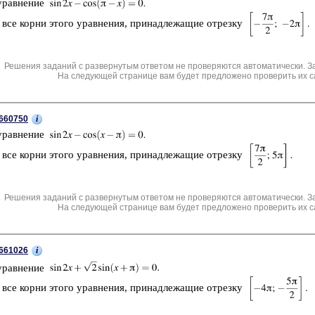
урав­не­ние
 все корни этого урав­не­ния, при­над­ле­жа­щие от­рез­ку
Решения заданий с развернутым ответом не проверяются автоматически. З
На следующей странице вам будет предложено проверить их с
i
660750
урав­не­ние
 все корни этого урав­не­ния, при­над­ле­жа­щие от­рез­ку
Решения заданий с развернутым ответом не проверяются автоматически. З
На следующей странице вам будет предложено проверить их с
i
661026
урав­не­ние
 все корни этого урав­не­ния, при­над­ле­жа­щие от­рез­ку