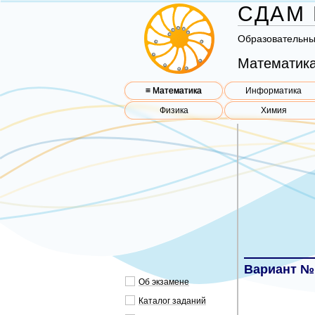
СДАМ 
Об­ра­зо­ва­тель­н
Математика
≡ Математика
Информатика
Физика
Химия
Вариант №
Об эк­за­ме­не
Ка­та­лог за­да­ний