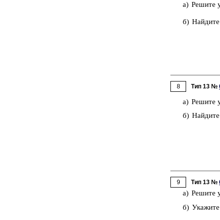
a) Ре­ши­те 
б) Най­ди­те
8
Тип 13 №
а) Ре­ши­те 
б) Най­ди­те
9
Тип 13 №
а) Ре­ши­те 
б) Ука­жи­те