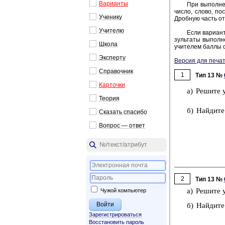
Ва­ри­ан­ты
При вы­пол­не­
число, слово, по­с
Уче­ни­ку
Дроб­ную часть от­
Учи­те­лю
Если ва­ри­ант
зуль­та­ты вы­пол­н
Школа
учи­те­лем баллы о
Экс­пер­ту
Версия для печат
Спра­воч­ник
1
Тип 13 №
Кар­точ­ки
a) Ре­ши­те 
Тео­рия
б) Най­ди­те
Ска­зать спа­си­бо
Во­прос — ответ
2
Тип 13 №
Чужой компьютер
a) Ре­ши­те 
б) Най­ди­те
Зарегистрироваться
Восстановить пароль