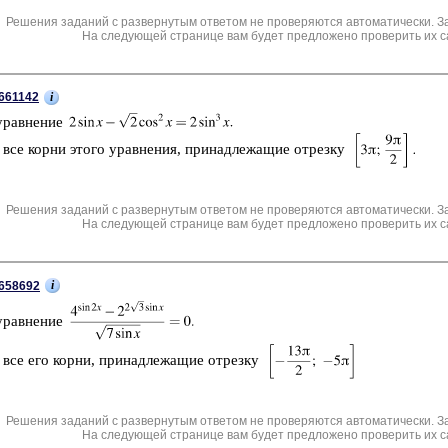
Решения заданий с развернутым ответом не проверяются автоматически. З
На следующей странице вам будет предложено проверить их с
i
661142
урав­не­ние
 все корни этого урав­не­ния, при­над­ле­жа­щие от­рез­ку
Решения заданий с развернутым ответом не проверяются автоматически. З
На следующей странице вам будет предложено проверить их с
i
658692
урав­не­ние
 все его корни, при­над­ле­жа­щие от­рез­ку
Решения заданий с развернутым ответом не проверяются автоматически. З
На следующей странице вам будет предложено проверить их с