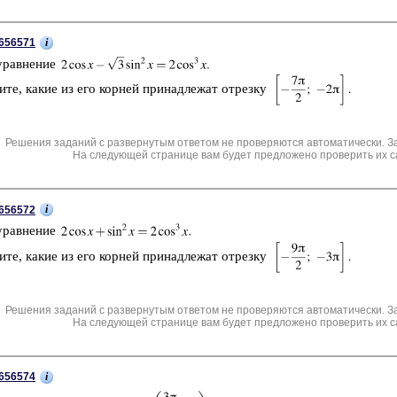
i
656571
урав­не­ние
и­те, какие из его кор­ней при­над­ле­жат от­рез­ку
Решения заданий с развернутым ответом не проверяются автоматически. З
На следующей странице вам будет предложено проверить их с
i
656572
урав­не­ние
и­те, какие из его кор­ней при­над­ле­жат от­рез­ку
Решения заданий с развернутым ответом не проверяются автоматически. З
На следующей странице вам будет предложено проверить их с
i
656574