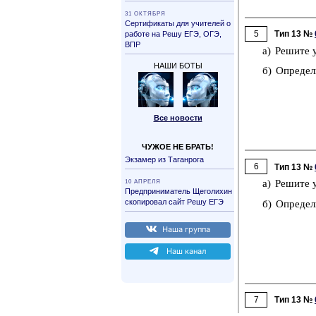
31 ОК­ТЯБ­РЯ
Сер­ти­фи­ка­ты для учи­те­лей о
5
Тип 13 №
ра­бо­те на Решу ЕГЭ, ОГЭ,
ВПР
а) Ре­ши­те 
НАШИ БОТЫ
б) Опре­де­л
Все но­во­сти
ЧУЖОЕ НЕ БРАТЬ!
Эк­за­мер из Та­ган­ро­га
6
Тип 13 №
10 АП­РЕ­ЛЯ
а) Ре­ши­те 
Пред­при­ни­ма­тель Ще­го­ли­хин
ско­пи­ро­вал сайт Решу ЕГЭ
б) Опре­де­л
Наша груп­па
Наш канал
7
Тип 13 №