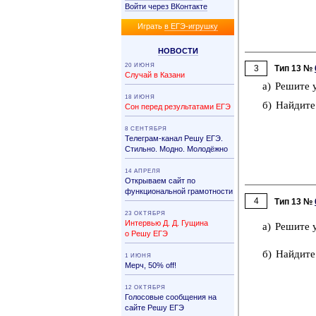
Войти через ВКонтакте
Иг­рать
в ЕГЭ-иг­руш­ку
НО­ВО­СТИ
20 ИЮНЯ
3
Тип 13 №
Случай в Казани
а) Ре­ши­те 
18 ИЮНЯ
б) Най­ди­те
Сон перед результатами ЕГЭ
8 СЕНТЯБРЯ
Телеграм-канал Решу ЕГЭ.
Стильно. Модно. Молодёжно
14 АПРЕЛЯ
Открываем сайт по
функциональной грамотности
4
Тип 13 №
23 ОКТЯБРЯ
Интервью Д. Д. Гущина
а) Ре­ши­те 
о Решу ЕГЭ
б) Най­ди­те
1 ИЮНЯ
Мерч, 50% off!
12 ОКТЯБРЯ
Голосовые сообщения на
сайте Решу ЕГЭ