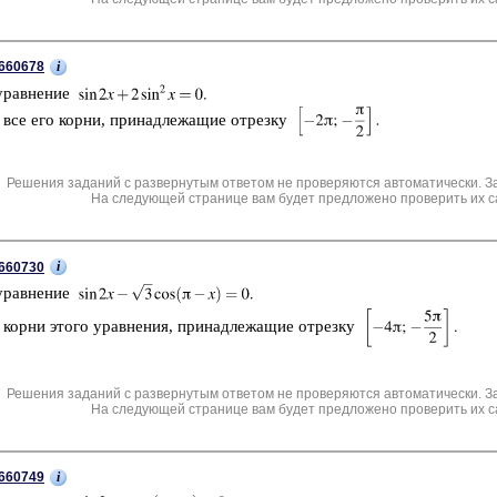
i
660678
урав­не­ние
 все его корни, при­над­ле­жа­щие от­рез­ку
Решения заданий с развернутым ответом не проверяются автоматически. З
На следующей странице вам будет предложено проверить их с
i
660730
урав­не­ние
 корни этого урав­не­ния, при­над­ле­жа­щие от­рез­ку
Решения заданий с развернутым ответом не проверяются автоматически. З
На следующей странице вам будет предложено проверить их с
i
660749