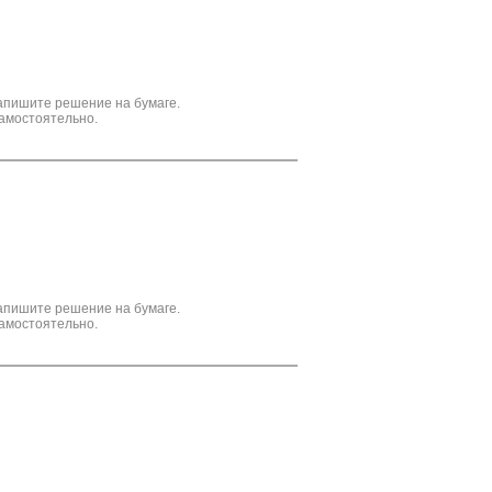
апишите решение на бумаге.
амостоятельно.
апишите решение на бумаге.
амостоятельно.