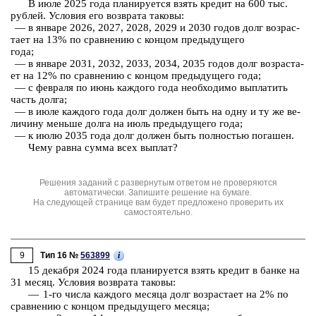
В июле 2025 года пла­ни­ру­ет­ся взять кре­дит на 600 тыс.
руб­лей. Усло­вия его воз­вра­та та­ко­вы:
— в ян­ва­ре 2026, 2027, 2028, 2029 и 2030 годов долг воз­рас­
та­ет на 13% по срав­не­нию с кон­цом преды­ду­ще­го
года;
— в ян­ва­ре 2031, 2032, 2033, 2034, 2035 годов долг воз­рас­та­
ет на 12% по срав­не­нию с кон­цом преды­ду­ще­го года;
— с фев­ра­ля по июнь каж­до­го года не­об­хо­ди­мо вы­пла­тить
часть долга;
— в июле каж­до­го года долг дол­жен быть на одну и ту же ве­
ли­чи­ну мень­ше долга на июль преды­ду­ще­го года;
— к июлю 2035 года долг дол­жен быть пол­но­стью по­га­шен.
Чему равна сумма всех вы­плат?
Решения заданий с развернутым ответом не проверяются
автоматически. Запишите решение на бумаге.
На следующей странице вам будет предложено проверить их
самостоятельно.
9
i
Тип 16 №
563899
15 де­каб­ря 2024 года пла­ни­ру­ет­ся взять кре­дит в банке на
31 месяц. Усло­вия воз­вра­та та­ко­вы:
— 1-⁠го числа каж­до­го ме­ся­ца долг воз­рас­та­ет на 2% по
срав­не­нию с кон­цом преды­ду­ще­го ме­ся­ца;