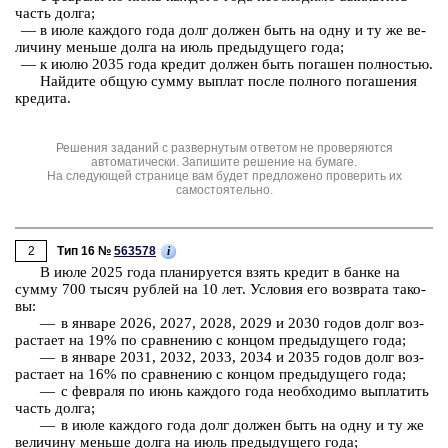
часть долга;
— в июле каж­до­го года долг дол­жен быть на одну и ту же ве­
ли­чи­ну мень­ше долга на июль преды­ду­ще­го года;
— к июлю 2035 года кре­дит дол­жен быть по­га­шен пол­но­стью.
Най­ди­те общую сумму вы­плат после пол­но­го по­га­ше­ния
кре­ди­та.
Решения заданий с развернутым ответом не проверяются
автоматически. Запишите решение на бумаге.
На следующей странице вам будет предложено проверить их
самостоятельно.
2
i
Тип 16 №
563578
В июле 2025 года пла­ни­ру­ет­ся взять кре­дит в банке на
сумму 700 тысяч руб­лей на 10 лет. Усло­вия его воз­вра­та та­ко­
вы:
— в ян­ва­ре 2026, 2027, 2028, 2029 и 2030 годов долг воз­
рас­та­ет на 19% по срав­не­нию с кон­цом преды­ду­ще­го года;
— в ян­ва­ре 2031, 2032, 2033, 2034 и 2035 годов долг воз­
рас­та­ет на 16% по срав­не­нию с кон­цом преды­ду­ще­го года;
— с фев­ра­ля по июнь каж­до­го года не­об­хо­ди­мо вы­пла­тить
часть долга;
— в июле каж­до­го года долг дол­жен быть на одну и ту же
ве­ли­чи­ну мень­ше долга на июль преды­ду­ще­го года;