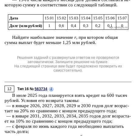
ко­то­рую сумму в со­от­вет­ствии со сле­ду­ю­щей таб­ли­цей.
Дата
15.01
15.02
15.03
15.04
15.05
15.06
15.07
Долг (млн руб­лей)
1
0,6
0,4
0,3
0,2
0,1
0
Най­ди­те наи­боль­шее зна­че­ние
r
, при ко­то­ром общая
сумма вы­плат будет мень­ше
1,25 млн
руб­лей.
Решения заданий с развернутым ответом не проверяются
автоматически. Запишите решение на бумаге.
На следующей странице вам будет предложено проверить их
самостоятельно.
12
i
Тип 16 №
563734
В июле 2025 года пла­ни­ру­ет­ся взять кре­дит на 600 тысяч
руб­лей. Усло­вия его воз­вра­та та­ко­вы:
— в ян­ва­ре 2026, 2027, 2028, 2029 и 2030 годов долг воз­рас­
та­ет на 20% по срав­не­нию с кон­цом преды­ду­ще­го года;
— в ян­ва­ре 2031, 2032, 2033, 2034, 2035 годов долг воз­рас­та­
ет на 10% по срав­не­нию с кон­цом преды­ду­ще­го года;
— с фев­ра­ля по июнь каж­до­го года не­об­хо­ди­мо вы­пла­тить
часть долга;