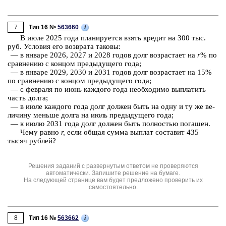
7
i
Тип 16 №
563660
В июле 2025 года пла­ни­ру­ет­ся взять кре­дит на 300 тыс.
руб. Усло­вия его воз­вра­та та­ко­вы:
— в ян­ва­ре 2026, 2027 и 2028 годов долг воз­рас­та­ет на
r
% по
срав­не­нию с кон­цом преды­ду­ще­го года;
— в ян­ва­ре 2029, 2030 и 2031 годов долг воз­рас­та­ет на 15%
по срав­не­нию с кон­цом преды­ду­ще­го года;
— с фев­ра­ля по июнь каж­до­го года не­об­хо­ди­мо вы­пла­тить
часть долга;
— в июле каж­до­го года долг дол­жен быть на одну и ту же ве­
ли­чи­ну мень­ше долга на июль преды­ду­ще­го года;
— к июлю 2031 года долг дол­жен быть пол­но­стью по­га­шен.
Чему равно
r,
если общая сумма вы­плат со­ста­вит 435
тысяч руб­лей?
Решения заданий с развернутым ответом не проверяются
автоматически. Запишите решение на бумаге.
На следующей странице вам будет предложено проверить их
самостоятельно.
8
i
Тип 16 №
563662