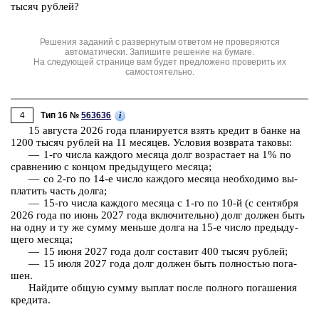
тысяч руб­лей?
Решения заданий с развернутым ответом не проверяются
автоматически. Запишите решение на бумаге.
На следующей странице вам будет предложено проверить их
самостоятельно.
4
i
Тип 16 №
563636
15 ав­гу­ста 2026 года пла­ни­ру­ет­ся взять кре­дит в банке на
1200 тысяч руб­лей на 11 ме­ся­цев. Усло­вия воз­вра­та та­ко­вы:
— 1-⁠го числа каж­до­го ме­ся­ца долг воз­рас­та­ет на 1% по
срав­не­нию с кон­цом преды­ду­ще­го ме­ся­ца;
— со 2-⁠го по 14-⁠е число каж­до­го ме­ся­ца не­об­хо­ди­мо вы­
пла­тить часть долга;
— 15-⁠го числа каж­до­го ме­ся­ца с 1-⁠го по 10-⁠й (с сен­тяб­ря
2026 года
по июнь
2027 года
вклю­чи­тель­но) долг дол­жен быть
на одну и ту же сумму мень­ше долга на 15-⁠е число преды­ду­
ще­го ме­ся­ца;
— 15 июня 2027 года долг со­ста­вит 400 тысяч руб­лей;
— 15 июля 2027 года долг дол­жен быть пол­но­стью по­га­
шен.
Най­ди­те общую сумму вы­плат после пол­но­го по­га­ше­ния
кре­ди­та.