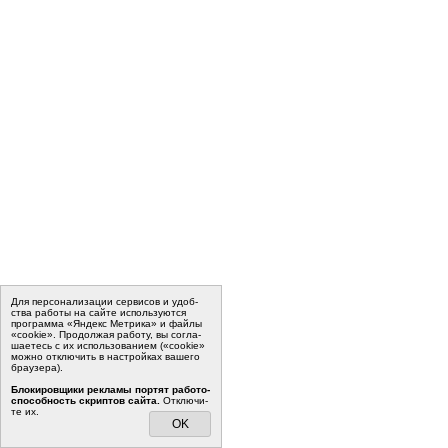
Для пер­со­на­ли­за­ции сер­ви­сов и удоб­
ства ра­бо­ты на сайте ис­поль­зу­ют­ся
программа «Яндекс Метрика» и файлы
«cookie». Про­дол­жая ра­бо­ту, вы со­гла­
ша­е­тесь с их ис­поль­зо­ва­ни­ем («cookie»
мо­жно от­клю­чить в на­строй­ках ва­ше­го
бра­у­зе­ра).
Бло­ки­ров­щи­ки ре­кла­мы пор­тят ра­бо­то­
спо­соб­ность скрип­тов сайта.
Отклю­чи­
те их.
OK