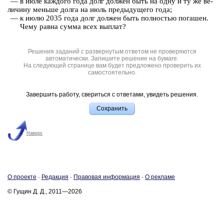
— в июле каж­до­го года долг дол­жен быть на одну и ту же ве­
ли­чи­ну мень­ше долга на июль преды­ду­ще­го года;
— к июлю 2035 года долг дол­жен быть пол­но­стью по­га­шен.
Чему равна сумма всех вы­плат?
Решения заданий с развернутым ответом не проверяются
автоматически. Запишите решение на бумаге.
На следующей странице вам будет предложено проверить их
самостоятельно.
Завершить работу, свериться с ответами, увидеть решения.
Наверх
О про­ек­те
·
Ре­дак­ция
·
Пра­во­вая ин­фор­ма­ция
·
О ре­кла­ме
© Гущин Д. Д., 2011—2026