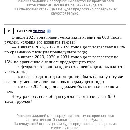
Решения заданий с развернутым ответом не проверяются
автоматически. Запишите решение на бумаге.
На следующей странице вам будет предложено проверить их
самостоятельно.
6
i
Тип 16 №
563598
В июле 2025 года пла­ни­ру­ет­ся взять кре­дит на 600 тысяч
руб­лей. Усло­вия его воз­вра­та та­ко­вы:
— в ян­ва­ре 2026, 2027 и 2028 годов долг воз­рас­та­ет на
r
%
по срав­не­нию с кон­цом преды­ду­ще­го года;
— в ян­ва­ре 2029, 2030 и 2031 годов долг воз­рас­та­ет на
15% по срав­не­нию с кон­цом преды­ду­ще­го года;
— с фев­ра­ля по июнь каж­до­го года не­об­хо­ди­мо вы­пла­тить
часть долга;
— в июле каж­до­го года долг дол­жен быть на одну и ту же
ве­ли­чи­ну мень­ше долга на июль преды­ду­ще­го года;
— к июлю 2031 года долг дол­жен быть пол­но­стью по­га­
шен.
Чему равно
r
, если общая сумма вы­плат со­ста­вит 930
тысяч руб­лей?
Решения заданий с развернутым ответом не проверяются
автоматически. Запишите решение на бумаге.
На следующей странице вам будет предложено проверить их
самостоятельно.