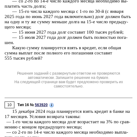
— со 2-⁠го по 14-⁠е число каж­до­го ме­ся­ца не­об­хо­ди­мо вы­
пла­тить часть долга;
— 15-⁠го числа каж­до­го ме­ся­ца с 1-⁠го по 30-⁠й (с ян­ва­ря
2025 года
по июнь
2027 года
вклю­чи­тель­но) долг дол­жен быть
на одну и ту же сумму мень­ше долга на 15-⁠е число преды­ду­
ще­го ме­ся­ца;
— 15 июня 2027 года долг со­ста­вит 100 тысяч руб­лей;
— 15 июля 2027 года долг дол­жен быть пол­но­стью по­га­
шен.
Какую сумму пла­ни­ру­ет­ся взять в кре­дит, если общая
сумма вы­плат после пол­но­го его по­га­ше­ния со­ста­вит
555 тысяч
руб­лей?
Решения заданий с развернутым ответом не проверяются
автоматически. Запишите решение на бумаге.
На следующей странице вам будет предложено проверить их
самостоятельно.
10
i
Тип 16 №
563920
15 де­каб­ря 2024 года пла­ни­ру­ет­ся взять кре­дит в банке на
17 ме­ся­цев. Усло­вия воз­вра­та та­ко­вы:
— 1-го числа каж­до­го ме­ся­ца долг воз­рас­та­ет на 3% по срав­
не­нию с кон­цом преды­ду­ще­го ме­ся­ца;
— со 2-го по 14-е число каж­до­го ме­ся­ца не­об­хо­ди­мо вы­пла­