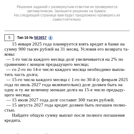
Решения заданий с развернутым ответом не проверяются
автоматически. Запишите решение на бумаге.
На следующей странице вам будет предложено проверить их
самостоятельно.
5
i
Тип 16 №
563657
15 ян­ва­ря 2025 года пла­ни­ру­ет­ся взять кре­дит в банке на
сумму 900 тысяч руб­лей на 31 месяц. Усло­вия его воз­вра­та та­
ко­вы:
— 1-го числа каж­до­го ме­ся­ца долг уве­ли­чи­ва­ет­ся на 2% по
срав­не­нию с кон­цом преды­ду­ще­го ме­ся­ца;
— со 2-го по 14-е число каж­до­го ме­ся­ца не­об­хо­ди­мо вы­пла­
тить часть долга;
— 15-го числа каж­до­го ме­ся­ца с 1-го по 30-й (с фев­ра­ля 2025
года по июль 2027 года вклю­чи­тель­но) долг дол­жен быть на
одну и ту же ве­ли­чи­ну мень­ше долга на 15-е число преды­ду­
ще­го ме­ся­ца;
— 15 июля 2027 года долг со­ста­вит 300 тысяч руб­лей;
— 15 ав­гу­ста 2027 года кре­дит дол­жен быть по­га­шен пол­но­
стью.
Най­ди­те общую сумму вы­плат после пол­но­го по­га­ше­ния
кре­ди­та.