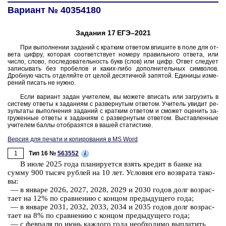
Вариант № 40354180
Задания 17 ЕГЭ–2021
При вы­пол­не­нии за­да­ний с крат­ким от­ве­том впи­ши­те в поле для от­
ве­та цифру, ко­то­рая со­от­вет­ству­ет но­ме­ру пра­виль­но­го от­ве­та, или
число, слово, по­сле­до­ва­тель­ность букв (слов) или цифр. Ответ сле­ду­ет
за­пи­сы­вать без про­бе­лов и каких-либо до­пол­ни­тель­ных сим­во­лов.
Дроб­ную часть от­де­ляй­те от целой де­ся­тич­ной за­пя­той. Еди­ни­цы из­ме­
ре­ний пи­сать не нужно.
Если ва­ри­ант задан учи­те­лем, вы мо­же­те впи­сать или за­гру­зить в
си­сте­му от­ве­ты к за­да­ни­ям с раз­вер­ну­тым от­ве­том. Учи­тель уви­дит ре­
зуль­та­ты вы­пол­не­ния за­да­ний с крат­ким от­ве­том и смо­жет оце­нить за­
гру­жен­ные от­ве­ты к за­да­ни­ям с раз­вер­ну­тым от­ве­том. Вы­став­лен­ные
учи­те­лем баллы отоб­ра­зят­ся в вашей ста­ти­сти­ке.
Версия для печати и копирования в MS Word
1
i
Тип 16 №
563552
В июле 2025 года пла­ни­ру­ет­ся взять кре­дит в банке на
сумму 900 тысяч руб­лей на 10 лет. Усло­вия его воз­вра­та та­ко­
вы:
— в ян­ва­ре 2026, 2027, 2028, 2029 и 2030 годов долг воз­рас­
та­ет на 12% по срав­не­нию с кон­цом преды­ду­ще­го года;
— в ян­ва­ре 2031, 2032, 2033, 2034 и 2035 годов долг воз­рас­
та­ет на 8% по срав­не­нию с кон­цом преды­ду­ще­го года;
— с фев­ра­ля по июнь каж­до­го года не­об­хо­ди­мо вы­пла­тить