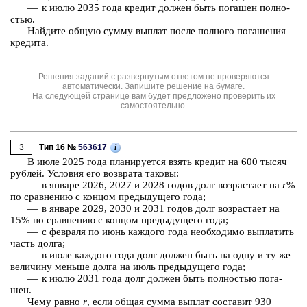
— к июлю 2035 года кре­дит дол­жен быть по­га­шен пол­но­
стью.
Най­ди­те общую сумму вы­плат после пол­но­го по­га­ше­ния
кре­ди­та.
Решения заданий с развернутым ответом не проверяются
автоматически. Запишите решение на бумаге.
На следующей странице вам будет предложено проверить их
самостоятельно.
3
i
Тип 16 №
563617
В июле 2025 года пла­ни­ру­ет­ся взять кре­дит на 600 тысяч
руб­лей. Усло­вия его воз­вра­та та­ко­вы:
— в ян­ва­ре 2026, 2027 и 2028 годов долг воз­рас­та­ет на
r
%
по срав­не­нию с кон­цом преды­ду­ще­го года;
— в ян­ва­ре 2029, 2030 и 2031 годов долг воз­рас­та­ет на
15% по срав­не­нию с кон­цом преды­ду­ще­го года;
— с фев­ра­ля по июнь каж­до­го года не­об­хо­ди­мо вы­пла­тить
часть долга;
— в июле каж­до­го года долг дол­жен быть на одну и ту же
ве­ли­чи­ну мень­ше долга на июль преды­ду­ще­го года;
— к июлю 2031 года долг дол­жен быть пол­но­стью по­га­
шен.
Чему равно
r
, если общая сумма вы­плат со­ста­вит 930