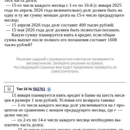
тить часть долга;
— 15-го числа каж­до­го ме­ся­ца с 1-го по 16-й (с ян­ва­ря 2025
года по ап­рель 2026 года вклю­чи­тель­но) долг дол­жен быть на
одну и ту же сумму мень­ше долга на 15-е число преды­ду­ще­го
ме­ся­ца;
— 15 ап­ре­ля 2026 года долг со­ста­вит 400 тысяч руб­лей;
— 15 мая 2026 года долг дол­жен быть пол­но­стью по­га­шен.
Какую сумму пла­ни­ру­ет­ся взять в кре­дит, если общая
сумма вы­плат после пол­но­го его по­га­ше­ния со­ста­вит 1608
тысяч руб­лей?
Решения заданий с развернутым ответом не проверяются
автоматически. Запишите решение на бумаге.
На следующей странице вам будет предложено проверить их
самостоятельно.
11
i
Тип 16 №
562761
15 ян­ва­ря пла­ни­ру­ет­ся взять кре­дит в банке на шесть ме­ся­
цев в раз­ме­ре
1 млн
руб­лей. Усло­вия его воз­вра­та та­ко­вы:
— 1-⁠го числа каж­до­го ме­ся­ца долг уве­ли­чи­ва­ет­ся на
r
про­
цен­тов по срав­не­нию с кон­цом преды­ду­ще­го ме­ся­ца, где
r
—
целое число;
— со 2-⁠го по 14-⁠е число каж­до­го ме­ся­ца не­об­хо­ди­мо вы­
пла­тить часть долга;
— 15-⁠го числа каж­до­го ме­ся­ца долг дол­жен со­став­лять не­