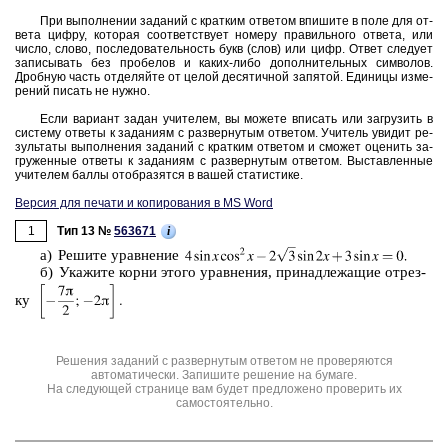
При вы­пол­не­нии за­да­ний с крат­ким от­ве­том впи­ши­те в поле для от­
ве­та цифру, ко­то­рая со­от­вет­ству­ет но­ме­ру пра­виль­но­го от­ве­та, или
число, слово, по­сле­до­ва­тель­ность букв (слов) или цифр. Ответ сле­ду­ет
за­пи­сы­вать без про­бе­лов и каких-либо до­пол­ни­тель­ных сим­во­лов.
Дроб­ную часть от­де­ляй­те от целой де­ся­тич­ной за­пя­той. Еди­ни­цы из­ме­
ре­ний пи­сать не нужно.
Если ва­ри­ант задан учи­те­лем, вы мо­же­те впи­сать или за­гру­зить в
си­сте­му от­ве­ты к за­да­ни­ям с раз­вер­ну­тым от­ве­том. Учи­тель уви­дит ре­
зуль­та­ты вы­пол­не­ния за­да­ний с крат­ким от­ве­том и смо­жет оце­нить за­
гру­жен­ные от­ве­ты к за­да­ни­ям с раз­вер­ну­тым от­ве­том. Вы­став­лен­ные
учи­те­лем баллы отоб­ра­зят­ся в вашей ста­ти­сти­ке.
Версия для печати и копирования в MS Word
1
i
Тип 13 №
563671
a) Ре­ши­те урав­не­ние
б) Ука­жи­те корни этого урав­не­ния, при­над­ле­жа­щие от­рез­
ку
Решения заданий с развернутым ответом не проверяются
автоматически. Запишите решение на бумаге.
На следующей странице вам будет предложено проверить их
самостоятельно.