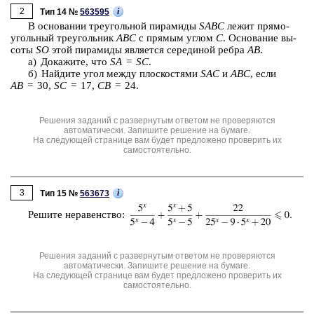
2
i
Тип 14 №
563595
В ос­но­ва­нии тре­уголь­ной пи­ра­ми­ды
SABC
лежит пря­мо­
уголь­ный тре­уголь­ник
ABC
с пря­мым углом
C
. Ос­но­ва­ние вы­
со­ты
SO
этой пи­ра­ми­ды яв­ля­ет­ся се­ре­ди­ной ребра
AB
.
а) До­ка­жи­те, что
SA
=
SC
.
б) Най­ди­те угол между плос­ко­стя­ми
SAC
и
ABC
, если
AB
= 30,
SC
= 17,
СB
= 24.
Решения заданий с развернутым ответом не проверяются
автоматически. Запишите решение на бумаге.
На следующей странице вам будет предложено проверить их
самостоятельно.
3
i
Тип 15 №
563673
Ре­ши­те не­ра­вен­ство:
Решения заданий с развернутым ответом не проверяются
автоматически. Запишите решение на бумаге.
На следующей странице вам будет предложено проверить их
самостоятельно.