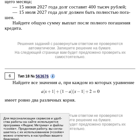
ще­го ме­ся­ца;
— 15 июня 2027 года долг со­ста­вит 400 тысяч руб­лей;
— 15 июля 2027 года долг дол­жен быть пол­но­стью по­га­
шен.
Най­ди­те общую сумму вы­плат после пол­но­го по­га­ше­ния
кре­ди­та.
Решения заданий с развернутым ответом не проверяются
автоматически. Запишите решение на бумаге.
На следующей странице вам будет предложено проверить их
самостоятельно.
6
i
Тип 18 №
563676
Най­ди­те все зна­че­ния
a
, при каж­дом из ко­то­рых урав­не­ние
имеет ровно два раз­лич­ных корня.
Решения заданий с развернутым ответом не проверяются
Для пер­со­на­ли­за­ции сер­ви­сов и удоб­
автоматически. Запишите решение на бумаге.
ства ра­бо­ты на сайте ис­поль­зу­ют­ся
На следующей странице вам будет предложено проверить их
программа «Яндекс Метрика» и файлы
самостоятельно.
«cookie». Про­дол­жая ра­бо­ту, вы со­гла­
ша­е­тесь с их ис­поль­зо­ва­ни­ем («cookie»
мо­жно от­клю­чить в на­строй­ках ва­ше­го
бра­у­зе­ра).