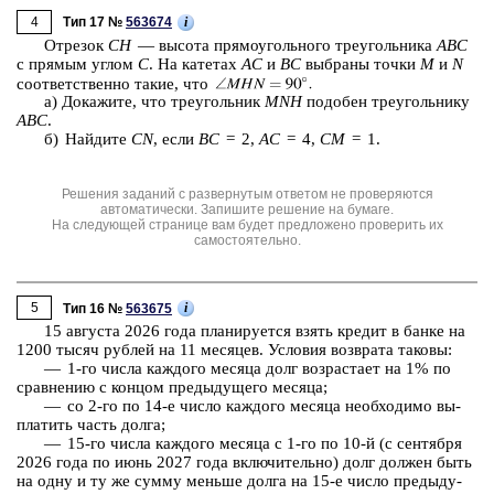
4
i
Тип 17 №
563674
От­ре­зок
CH
— вы­со­та пря­мо­уголь­но­го тре­уголь­ни­ка
ABC
с пря­мым углом
C
. На ка­те­тах
AC
и
BC
вы­бра­ны точки
M
и
N
со­от­вет­ствен­но такие, что
a) До­ка­жи­те, что тре­уголь­ник
MNH
по­до­бен тре­уголь­ни­ку
ABC
.
б) Най­ди­те
CN
, если
BC
= 2,
AC
= 4,
CM
= 1.
Решения заданий с развернутым ответом не проверяются
автоматически. Запишите решение на бумаге.
На следующей странице вам будет предложено проверить их
самостоятельно.
5
i
Тип 16 №
563675
15 ав­гу­ста 2026 года пла­ни­ру­ет­ся взять кре­дит в банке на
1200 тысяч руб­лей на 11 ме­ся­цев. Усло­вия воз­вра­та та­ко­вы:
— 1-⁠го числа каж­до­го ме­ся­ца долг воз­рас­та­ет на 1% по
срав­не­нию с кон­цом преды­ду­ще­го ме­ся­ца;
— со 2-⁠го по 14-⁠е число каж­до­го ме­ся­ца не­об­хо­ди­мо вы­
пла­тить часть долга;
— 15-⁠го числа каж­до­го ме­ся­ца с 1-⁠го по 10-⁠й (с сен­тяб­ря
2026 года
по июнь
2027 года
вклю­чи­тель­но) долг дол­жен быть
на одну и ту же сумму мень­ше долга на 15-⁠е число преды­ду­