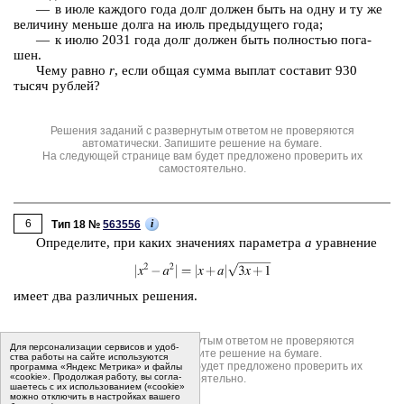
— в июле каж­до­го года долг дол­жен быть на одну и ту же
ве­ли­чи­ну мень­ше долга на июль преды­ду­ще­го года;
— к июлю 2031 года долг дол­жен быть пол­но­стью по­га­
шен.
Чему равно
r
, если общая сумма вы­плат со­ста­вит 930
тысяч руб­лей?
Решения заданий с развернутым ответом не проверяются
автоматически. Запишите решение на бумаге.
На следующей странице вам будет предложено проверить их
самостоятельно.
6
i
Тип 18 №
563556
Опре­де­ли­те, при каких зна­че­ни­ях па­ра­мет­ра
a
урав­не­ние
имеет два раз­лич­ных ре­ше­ния.
Решения заданий с развернутым ответом не проверяются
Для пер­со­на­ли­за­ции сер­ви­сов и удоб­
автоматически. Запишите решение на бумаге.
ства ра­бо­ты на сайте ис­поль­зу­ют­ся
На следующей странице вам будет предложено проверить их
программа «Яндекс Метрика» и файлы
«cookie». Про­дол­жая ра­бо­ту, вы со­гла­
самостоятельно.
ша­е­тесь с их ис­поль­зо­ва­ни­ем («cookie»
мо­жно от­клю­чить в на­строй­ках ва­ше­го