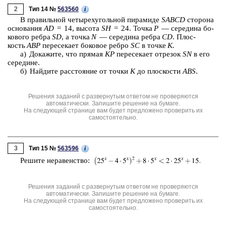
2
i
Тип 14 №
563560
В пра­виль­ной че­ты­рех­уголь­ной пи­ра­ми­де
SABCD
сто­ро­на
ос­но­ва­ния
AD
= 14, вы­со­та
SH
= 24. Точка
P
— се­ре­ди­на бо­
ко­во­го ребра
SD
, а точка
N
— се­ре­ди­на ребра
CD
. Плос­
кость
ABP
пе­ре­се­ка­ет бо­ко­вое ребро
SC
в точке
K.
а) До­ка­жи­те, что пря­мая
KP
пе­ре­се­ка­ет от­ре­зок
SN
в его
се­ре­ди­не.
б) Най­ди­те рас­сто­я­ние от точки
K
до плос­ко­сти
ABS
.
Решения заданий с развернутым ответом не проверяются
автоматически. Запишите решение на бумаге.
На следующей странице вам будет предложено проверить их
самостоятельно.
3
i
Тип 15 №
563596
Ре­ши­те не­ра­вен­ство:
Решения заданий с развернутым ответом не проверяются
автоматически. Запишите решение на бумаге.
На следующей странице вам будет предложено проверить их
самостоятельно.