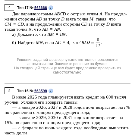
4
i
Тип 17 №
563666
Дан па­рал­ле­ло­грамм
ABCD
с ост­рым углом
А
. На про­дол­
же­нии сто­ро­ны
AD
за точку
D
взята точка
M
, такая, что
CM
=
СD
, а на про­дол­же­нии сто­ро­ны
CD
за точку
D
взята
такая точка
N
, что
AD
=
AN
.
а) До­ка­жи­те, что
BM
=
BN
.
б) Най­ди­те
MN
, если
AC
= 4,
Решения заданий с развернутым ответом не проверяются
автоматически. Запишите решение на бумаге.
На следующей странице вам будет предложено проверить их
самостоятельно.
5
i
Тип 16 №
563598
В июле 2025 года пла­ни­ру­ет­ся взять кре­дит на 600 тысяч
руб­лей. Усло­вия его воз­вра­та та­ко­вы:
— в ян­ва­ре 2026, 2027 и 2028 годов долг воз­рас­та­ет на
r
%
по срав­не­нию с кон­цом преды­ду­ще­го года;
— в ян­ва­ре 2029, 2030 и 2031 годов долг воз­рас­та­ет на
15% по срав­не­нию с кон­цом преды­ду­ще­го года;
— с фев­ра­ля по июнь каж­до­го года не­об­хо­ди­мо вы­пла­тить
часть долга;