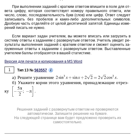
При вы­пол­не­нии за­да­ний с крат­ким от­ве­том впи­ши­те в поле для от­
ве­та цифру, ко­то­рая со­от­вет­ству­ет но­ме­ру пра­виль­но­го от­ве­та, или
число, слово, по­сле­до­ва­тель­ность букв (слов) или цифр. Ответ сле­ду­ет
за­пи­сы­вать без про­бе­лов и каких-либо до­пол­ни­тель­ных сим­во­лов.
Дроб­ную часть от­де­ляй­те от целой де­ся­тич­ной за­пя­той. Еди­ни­цы из­ме­
ре­ний пи­сать не нужно.
Если ва­ри­ант задан учи­те­лем, вы мо­же­те впи­сать или за­гру­зить в
си­сте­му от­ве­ты к за­да­ни­ям с раз­вер­ну­тым от­ве­том. Учи­тель уви­дит ре­
зуль­та­ты вы­пол­не­ния за­да­ний с крат­ким от­ве­том и смо­жет оце­нить за­
гру­жен­ные от­ве­ты к за­да­ни­ям с раз­вер­ну­тым от­ве­том. Вы­став­лен­ные
учи­те­лем баллы отоб­ра­зят­ся в вашей ста­ти­сти­ке.
Версия для печати и копирования в MS Word
1
i
Тип 13 №
563557
а) Ре­ши­те урав­не­ние
б) Ука­жи­те корни этого урав­не­ния, при­над­ле­жа­щие от­рез­
ку
Решения заданий с развернутым ответом не проверяются
автоматически. Запишите решение на бумаге.
На следующей странице вам будет предложено проверить их
самостоятельно.