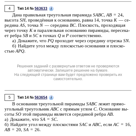
4
i
Тип 14 №
563633
Дана пра­виль­ная тре­уголь­ная пи­ра­ми­да
SABC
,
AB
= 24,
вы­со­та
SH
, про­ведённая к ос­но­ва­нию, равна 14, точка
K
— се­
ре­ди­на
AS
, точка
N
— се­ре­ди­на
BC
. Плос­кость, про­хо­дя­щая
через точку
K
и па­рал­лель­ная ос­но­ва­нию пи­ра­ми­ды, пе­ре­се­ка­
ет ребра
SB
и
SC
в точ­ках
Q
и
P
со­от­вет­ствен­но.
а) До­ка­жи­те, что
PQ
про­хо­дит через се­ре­ди­ну от­рез­ка
SN
.
б) Най­ди­те угол между плос­ко­стью ос­но­ва­ния и плос­ко­
стью
APQ
.
Решения заданий с развернутым ответом не проверяются
автоматически. Запишите решение на бумаге.
На следующей странице вам будет предложено проверить их
самостоятельно.
5
i
Тип 14 №
563654
В ос­но­ва­нии тре­уголь­ной пи­ра­ми­ды
SABC
лежит пря­мо­
уголь­ный тре­уголь­ник
ABC
с пря­мым углом
C
. Ос­но­ва­ние вы­
со­ты
SO
этой пи­ра­ми­ды яв­ля­ет­ся се­ре­ди­ной ребра
AB
.
а) До­ка­жи­те, что
SA
=
SC
.
б) Най­ди­те угол между плос­ко­стя­ми
SAC
и
ABC
, если
AC
= 16,
AB
= 20,
SA
= 26.