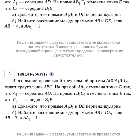
что
A
— се­ре­ди­на
AD
. На пря­мой
B
C
от­ме­че­на точка
E
так,
1
1
1
что
C
— се­ре­ди­на
B
E
.
1
1
а) До­ка­жи­те, что пря­мые
A
B
и
DE
пер­пен­ди­ку­ляр­ны.
1
1
б) Най­ди­те рас­сто­я­ние между пря­мы­ми
AB
и
DE
, если
AB
= 4, а
AA
= 1.
1
Решения заданий с развернутым ответом не проверяются
автоматически. Запишите решение на бумаге.
На следующей странице вам будет предложено проверить их
самостоятельно.
8
i
Тип 14 №
563917
В ос­но­ва­нии пра­виль­ной тре­уголь­ной приз­мы
ABCA
B
C
1
1
1
лежит тре­уголь­ник
ABC
. На пря­мой
AA
от­ме­че­на точка
D
так,
1
что
A
— се­ре­ди­на
AD
. На пря­мой
B
C
от­ме­че­на точка
E
так,
1
1
1
что
C
— се­ре­ди­на
B
E
.
1
1
а) До­ка­жи­те, что пря­мые
A
B
и
DE
пер­пен­ди­ку­ляр­ны.
1
1
б) Най­ди­те рас­сто­я­ние между пря­мы­ми
AB
и
DE
, если
AB
= 3,
а
AA
= 1.
1
Решения заданий с развернутым ответом не проверяются