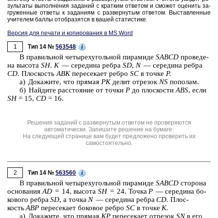
зуль­та­ты вы­пол­не­ния за­да­ний с крат­ким от­ве­том и смо­жет оце­нить за­
гру­жен­ные от­ве­ты к за­да­ни­ям с раз­вер­ну­тым от­ве­том. Вы­став­лен­ные
учи­те­лем баллы отоб­ра­зят­ся в вашей ста­ти­сти­ке.
Версия для печати и копирования в MS Word
1
i
Тип 14 №
563548
В пра­виль­ной че­ты­рех­уголь­ной пи­ра­ми­де
SABCD
про­ве­де­
на вы­со­та
SH
.
K
— се­ре­ди­на ребра
SD
,
N
— се­ре­ди­на ребра
CD
. Плос­кость
ABK
пе­ре­се­ка­ет ребро
SC
в точке
P.
а) До­ка­жи­те, что пря­мая
PK
делит от­ре­зок
NS
по­по­лам.
б) Най­ди­те рас­сто­я­ние от точки
P
до плос­ко­сти
ABS
, если
SH
= 15,
CD
= 16.
Решения заданий с развернутым ответом не проверяются
автоматически. Запишите решение на бумаге.
На следующей странице вам будет предложено проверить их
самостоятельно.
2
i
Тип 14 №
563560
В пра­виль­ной че­ты­рех­уголь­ной пи­ра­ми­де
SABCD
сто­ро­на
ос­но­ва­ния
AD
= 14, вы­со­та
SH
= 24. Точка
P
— се­ре­ди­на бо­
ко­во­го ребра
SD
, а точка
N
— се­ре­ди­на ребра
CD
. Плос­
кость
ABP
пе­ре­се­ка­ет бо­ко­вое ребро
SC
в точке
K.
а) До­ка­жи­те, что пря­мая
KP
пе­ре­се­ка­ет от­ре­зок
SN
в его