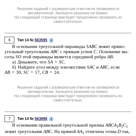
Решения заданий с развернутым ответом не проверяются
автоматически. Запишите решение на бумаге.
На следующей странице вам будет предложено проверить их
самостоятельно.
6
i
Тип 14 №
563595
В ос­но­ва­нии тре­уголь­ной пи­ра­ми­ды
SABC
лежит пря­мо­
уголь­ный тре­уголь­ник
ABC
с пря­мым углом
C
. Ос­но­ва­ние вы­
со­ты
SO
этой пи­ра­ми­ды яв­ля­ет­ся се­ре­ди­ной ребра
AB
.
а) До­ка­жи­те, что
SA
=
SC
.
б) Най­ди­те угол между плос­ко­стя­ми
SAC
и
ABC
, если
AB
= 30,
SC
= 17,
СB
= 24.
Решения заданий с развернутым ответом не проверяются
автоматически. Запишите решение на бумаге.
На следующей странице вам будет предложено проверить их
самостоятельно.
7
i
Тип 14 №
563896
В ос­но­ва­нии пра­виль­ной тре­уголь­ной приз­мы
ABCA
B
C
1
1
1
лежит тре­уголь­ник
ABC
. На пря­мой
AA
от­ме­че­на точка
D
так,
1