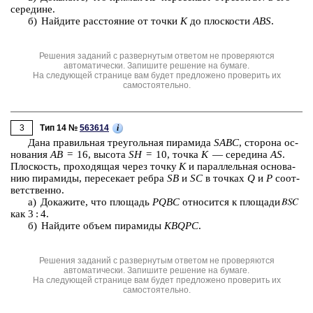
се­ре­ди­не.
б) Най­ди­те рас­сто­я­ние от точки
K
до плос­ко­сти
ABS
.
Решения заданий с развернутым ответом не проверяются
автоматически. Запишите решение на бумаге.
На следующей странице вам будет предложено проверить их
самостоятельно.
3
i
Тип 14 №
563614
Дана пра­виль­ная тре­уголь­ная пи­ра­ми­да
SABC
, сто­ро­на ос­
но­ва­ния
AB
= 16, вы­со­та
SH
= 10, точка
K
— се­ре­ди­на
AS
.
Плос­кость, про­хо­дя­щая через точку
K
и па­рал­лель­ная ос­но­ва­
нию пи­ра­ми­ды, пе­ре­се­ка­ет ребра
SB
и
SC
в точ­ках
Q
и
P
со­от­
вет­ствен­но.
а) До­ка­жи­те, что пло­щадь
PQBС
от­но­сит­ся к пло­ща­ди
как 3 : 4.
б) Най­ди­те объем пи­ра­ми­ды
KBQPC
.
Решения заданий с развернутым ответом не проверяются
автоматически. Запишите решение на бумаге.
На следующей странице вам будет предложено проверить их
самостоятельно.