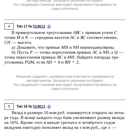
автоматически. Запишите решение на бумаге.
На следующей странице вам будет предложено проверить их
самостоятельно.
4
i
Тип 17 №
514612
В пря­мо­уголь­ном тре­уголь­ни­ке
АВС
с пря­мым углом
С
точки
М
и
N
— се­ре­ди­ны ка­те­тов
АС
и
ВС
со­от­вет­ствен­но,
СН
— вы­со­та.
а) До­ка­жи­те, что пря­мые
МН
и
NH
пер­пен­ди­ку­ляр­ны.
б) Пусть
Р
— точка пе­ре­се­че­ния пря­мых
АС
и
NH
, а
Q
—
точка пе­ре­се­че­ния пря­мых
BC
и
МН
. Най­ди­те пло­щадь тре­
уголь­ни­ка
PQM
, если
АН
= 4 и
ВН
= 2.
Решения заданий с развернутым ответом не проверяются
автоматически. Запишите решение на бумаге.
На следующей странице вам будет предложено проверить их
самостоятельно.
5
i
Тип 16 №
514613
Вклад в раз­ме­ре 10 млн руб. пла­ни­ру­ет­ся от­крыть на че­ты­
ре года. В конце каж­до­го года банк уве­ли­чи­ва­ет раз­мер вкла­да
на 10%. Кроме того в на­ча­ле тре­тье­го и четвёртого годов
вклад­чик еже­год­но по­пол­ня­ет вклад на
x
млн руб., где
x
—