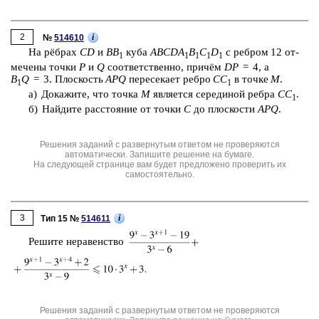
2
i
№
514610
На рёбрах
CD
и
BB
куба
ABCDA
B
C
D
с реб­ром 12 от­
1
1
1
1
1
ме­че­ны точки
Р
и
Q
со­от­вет­ствен­но, причём
DP
= 4, а
B
Q
= 3. Плос­кость
APQ
пе­ре­се­ка­ет ребро
CC
в точке
М
.
1
1
а) До­ка­жи­те, что точка
М
яв­ля­ет­ся се­ре­ди­ной ребра
CC
.
1
б) Най­ди­те рас­сто­я­ние от точки
С
до плос­ко­сти
APQ
.
Решения заданий с развернутым ответом не проверяются
автоматически. Запишите решение на бумаге.
На следующей странице вам будет предложено проверить их
самостоятельно.
3
i
Тип 15 №
514611
Ре­ши­те не­ра­вен­ство
Решения заданий с развернутым ответом не проверяются