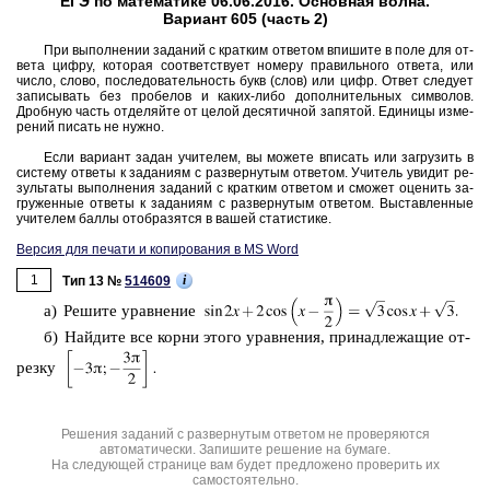
ЕГЭ по математике 06.06.2016. Основная волна.
Вариант 605 (часть 2)
При вы­пол­не­нии за­да­ний с крат­ким от­ве­том впи­ши­те в поле для от­
ве­та цифру, ко­то­рая со­от­вет­ству­ет но­ме­ру пра­виль­но­го от­ве­та, или
число, слово, по­сле­до­ва­тель­ность букв (слов) или цифр. Ответ сле­ду­ет
за­пи­сы­вать без про­бе­лов и каких-либо до­пол­ни­тель­ных сим­во­лов.
Дроб­ную часть от­де­ляй­те от целой де­ся­тич­ной за­пя­той. Еди­ни­цы из­ме­
ре­ний пи­сать не нужно.
Если ва­ри­ант задан учи­те­лем, вы мо­же­те впи­сать или за­гру­зить в
си­сте­му от­ве­ты к за­да­ни­ям с раз­вер­ну­тым от­ве­том. Учи­тель уви­дит ре­
зуль­та­ты вы­пол­не­ния за­да­ний с крат­ким от­ве­том и смо­жет оце­нить за­
гру­жен­ные от­ве­ты к за­да­ни­ям с раз­вер­ну­тым от­ве­том. Вы­став­лен­ные
учи­те­лем баллы отоб­ра­зят­ся в вашей ста­ти­сти­ке.
Версия для печати и копирования в MS Word
1
i
Тип 13 №
514609
а) Ре­ши­те урав­не­ние
б) Най­ди­те все корни этого урав­не­ния, при­над­ле­жа­щие от­
рез­ку
Решения заданий с развернутым ответом не проверяются
автоматически. Запишите решение на бумаге.
На следующей странице вам будет предложено проверить их
самостоятельно.