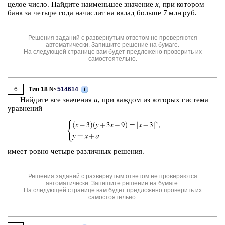
целое число. Най­ди­те наи­мень­шее зна­че­ние
x
, при ко­то­ром
банк за че­ты­ре года на­чис­лит на вклад боль­ше 7 млн руб.
Решения заданий с развернутым ответом не проверяются
автоматически. Запишите решение на бумаге.
На следующей странице вам будет предложено проверить их
самостоятельно.
6
i
Тип 18 №
514614
Най­ди­те все зна­че­ния
а
, при каж­дом из ко­то­рых си­сте­ма
урав­не­ний
имеет ровно че­ты­ре раз­лич­ных ре­ше­ния.
Решения заданий с развернутым ответом не проверяются
автоматически. Запишите решение на бумаге.
На следующей странице вам будет предложено проверить их
самостоятельно.