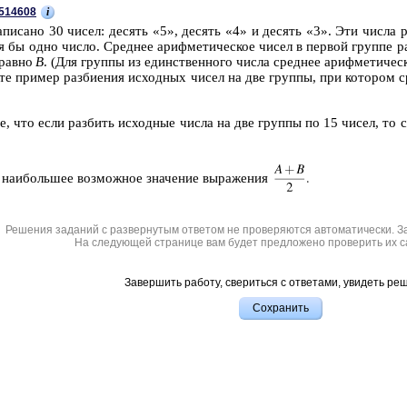
i
514608
пи­са­но 30 чисел: де­сять «5», де­сять «4» и де­сять «3». Эти числа ра
я бы одно число. Сред­нее ариф­ме­ти­че­ское чисел в пер­вой груп­пе 
 равно
В
. (Для груп­пы из един­ствен­но­го числа сред­нее ариф­ме­ти­че
­те при­мер раз­би­е­ния ис­ход­ных чисел на две груп­пы, при ко­то­ром 
те, что если раз­бить ис­ход­ные числа на две груп­пы по 15 чисел, то с
 наи­боль­шее воз­мож­ное зна­че­ние вы­ра­же­ния
Решения заданий с развернутым ответом не проверяются автоматически. З
На следующей странице вам будет предложено проверить их с
Завершить работу, свериться с ответами, увидеть ре