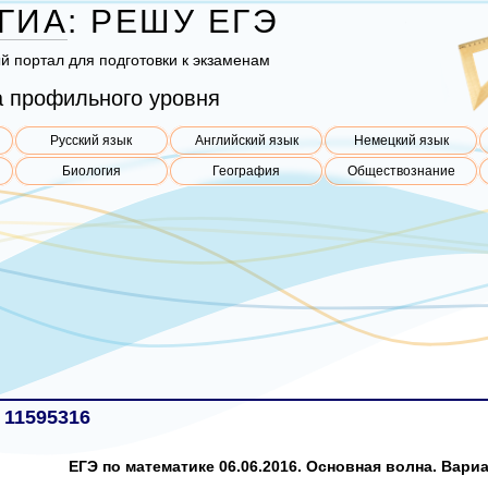
ГИА
:
РЕШУ
ЕГЭ
ый пор­тал для под­го­тов­ки к эк­за­ме­нам
 профильного уровня
Русский язык
Английский язык
Немецкий язык
Биология
География
Обществознание
 11595316
ЕГЭ по математике 06.06.2016. Основная волна. Вариан