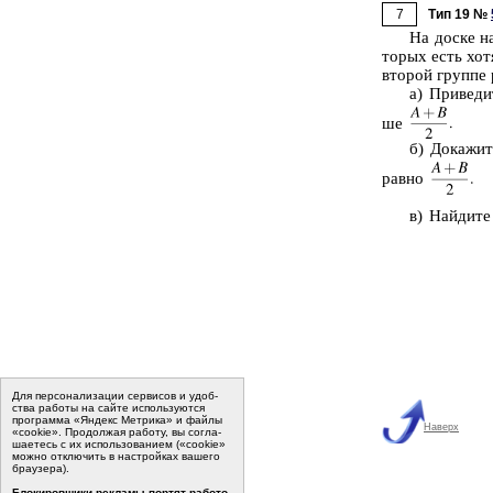
7
Тип 19 №
На доске на­
то­рых есть хот
вто­рой груп­пе
а) При­ве­ди
ше
б) До­ка­жи­
равно
в) Най­ди­те
Для пер­со­на­ли­за­ции сер­ви­сов и удоб­
ства ра­бо­ты на сайте ис­поль­зу­ют­ся
программа «Яндекс Метрика» и файлы
Наверх
«cookie». Про­дол­жая ра­бо­ту, вы со­гла­
ша­е­тесь с их ис­поль­зо­ва­ни­ем («cookie»
мо­жно от­клю­чить в на­строй­ках ва­ше­го
бра­у­зе­ра).
Бло­ки­ров­щи­ки ре­кла­мы пор­тят ра­бо­то­