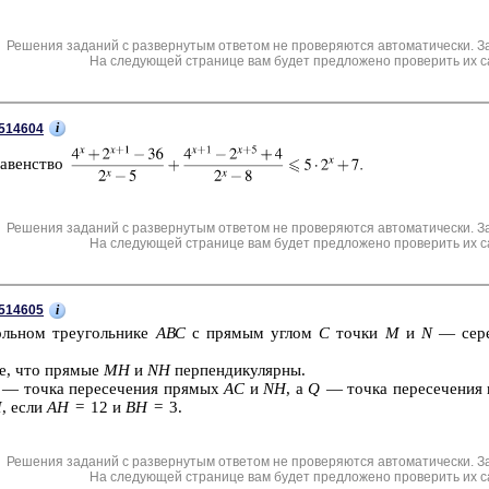
Решения заданий с развернутым ответом не проверяются автоматически. З
На следующей странице вам будет предложено проверить их с
i
514604
ра­вен­ство
Решения заданий с развернутым ответом не проверяются автоматически. З
На следующей странице вам будет предложено проверить их с
i
514605
оль­ном тре­уголь­ни­ке
АВС
с пря­мым углом
С
точки
М
и
N
— се­ре
те, что пря­мые
МН
и
NH
пер­пен­ди­ку­ляр­ны.
— точка пе­ре­се­че­ния пря­мых
АС
и
NH
, а
Q
— точка пе­ре­се­че­ния
M
, если
АН
= 12 и
ВН
= 3.
Решения заданий с развернутым ответом не проверяются автоматически. З
На следующей странице вам будет предложено проверить их с