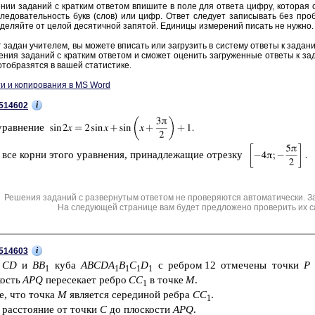
нии за­да­ний с крат­ким от­ве­том впи­ши­те в поле для от­ве­та цифру, ко­то­рая со­
ле­до­ва­тель­ность букв (слов) или цифр. Ответ сле­ду­ет за­пи­сы­вать без про­б
де­ляй­те от целой де­ся­тич­ной за­пя­той. Еди­ни­цы из­ме­ре­ний пи­сать не нужно.
 задан учи­те­лем, вы мо­же­те впи­сать или за­гру­зить в си­сте­му от­ве­ты к за­да­н
е­ния за­да­ний с крат­ким от­ве­том и смо­жет оце­нить за­гру­жен­ные от­ве­ты к за­
тоб­ра­зят­ся в вашей ста­ти­сти­ке.
и и копирования в MS Word
i
514602
урав­не­ние
 все корни этого урав­не­ния, при­над­ле­жа­щие от­рез­ку
Решения заданий с развернутым ответом не проверяются автоматически. З
На следующей странице вам будет предложено проверить их с
i
514603
х
CD
и
BB
куба
ABCDA
B
C
D
с реб­ром 12 от­ме­че­ны точки
Р
1
1
1
1
1
кость
APQ
пе­ре­се­ка­ет ребро
CC
в точке
М
.
1
те, что точка
М
яв­ля­ет­ся се­ре­ди­ной ребра
CC
.
1
 рас­сто­я­ние от точки
С
до плос­ко­сти
APQ
.