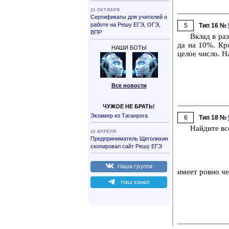
31 ОК­ТЯБ­РЯ
Сер­ти­фи­ка­ты для учи­те­лей о
ра­бо­те на Решу ЕГЭ, ОГЭ,
5
Тип 16 №
ВПР
Вклад в раз­
да на 10%. Кром
НАШИ БОТЫ
целое число. На
Все но­во­сти
ЧУЖОЕ НЕ БРАТЬ!
Эк­за­мер из Та­ган­ро­га
6
Тип 18 №
Най­ди­те вс
10 АП­РЕ­ЛЯ
Пред­при­ни­ма­тель Ще­го­ли­хин
ско­пи­ро­вал сайт Решу ЕГЭ
Наша груп­па
имеет ровно че­
Наш канал