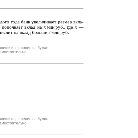
до­го года банк уве­ли­чи­ва­ет раз­мер вкла­
 по­пол­ня­ет вклад на
x
млн руб., где
x
—
а­чис­лит на вклад боль­ше 7 млн руб.
апишите решение на бумаге.
амостоятельно.
апишите решение на бумаге.
амостоятельно.