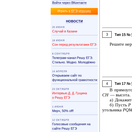
Войти через ВКонтакте
Иг­рать
в ЕГЭ-иг­руш­ку
НО­ВО­СТИ
20 ИЮНЯ
Случай в Казани
3
Тип 15 №
18 ИЮНЯ
Ре­ши­те не­
Сон перед результатами ЕГЭ
8 СЕНТЯБРЯ
Телеграм-канал Решу ЕГЭ.
Стильно. Модно. Молодёжно
14 АПРЕЛЯ
Открываем сайт по
функциональной грамотности
4
Тип 17 №
В пря­мо­уг
23 ОКТЯБРЯ
Интервью Д. Д. Гущина
СН
— вы­со­та.
о Решу ЕГЭ
а) До­ка­жи­
б) Пусть
Р
1 ИЮНЯ
уголь­ни­ка
PQ
Мерч, 50% off!
12 ОКТЯБРЯ
Голосовые сообщения на
сайте Решу ЕГЭ