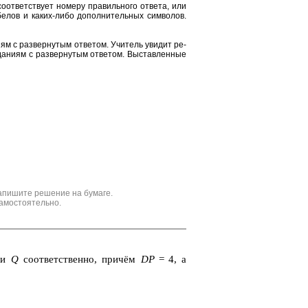
от­вет­ству­ет но­ме­ру пра­виль­но­го от­ве­та, или
е­лов и каких-либо до­пол­ни­тель­ных сим­во­лов.
и­ям с раз­вер­ну­тым от­ве­том. Учи­тель уви­дит ре­
да­ни­ям с раз­вер­ну­тым от­ве­том. Вы­став­лен­ные
апишите решение на бумаге.
амостоятельно.
и
Q
со­от­вет­ствен­но, причём
DP
= 4, а