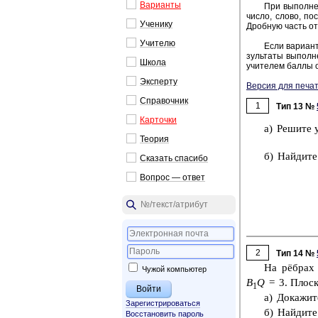
Ва­ри­ан­ты
При вы­пол­не­
число, слово, по­с
Уче­ни­ку
Дроб­ную часть от­
Учи­те­лю
Если ва­ри­ант
зуль­та­ты вы­пол­н
Школа
учи­те­лем баллы о
Экс­пер­ту
Версия для печат
Спра­воч­ник
1
Тип 13 №
Кар­точ­ки
а) Ре­ши­те 
Тео­рия
б) Най­ди­те
Ска­зать спа­си­бо
Во­прос — ответ
2
Тип 14 №
На рёбра
Чужой компьютер
B
Q
= 3. Плос­
1
а) До­ка­жи­
Зарегистрироваться
б) Най­ди­те
Восстановить пароль