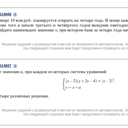
i
514606
ме­ре 10 млн руб. пла­ни­ру­ет­ся от­крыть на че­ты­ре года. В конце каж­
е того в на­ча­ле тре­тье­го и четвёртого годов вклад­чик еже­год­но
й­ди­те наи­мень­шее зна­че­ние
x
, при ко­то­ром банк за че­ты­ре года н
Решения заданий с развернутым ответом не проверяются автоматически. З
На следующей странице вам будет предложено проверить их с
i
514607
е зна­че­ния
а
, при каж­дом из ко­то­рых си­сте­ма урав­не­ний
ты­ре раз­лич­ных ре­ше­ния.
Решения заданий с развернутым ответом не проверяются автоматически. З
На следующей странице вам будет предложено проверить их с