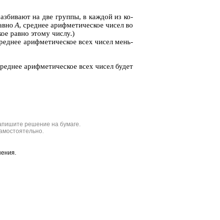
з­би­ва­ют на две груп­пы, в каж­дой из ко­
равно
А
, сред­нее ариф­ме­ти­че­ское чисел во
­ское равно этому числу.)
сред­нее ариф­ме­ти­че­ское всех чисел мень­
ред­нее ариф­ме­ти­че­ское всех чисел будет
апишите решение на бумаге.
амостоятельно.
шения.