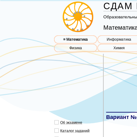
СДАМ 
Об­ра­зо­ва­тель­н
Математика
≡ Математика
Информатика
Физика
Химия
Вариант №
Об эк­за­ме­не
Ка­та­лог за­да­ний