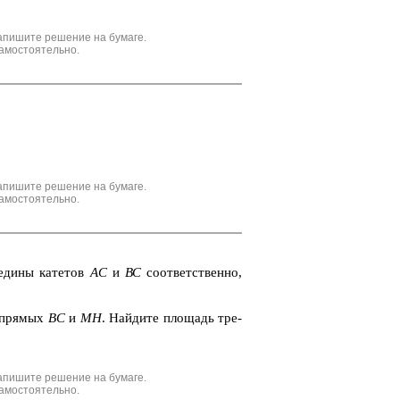
апишите решение на бумаге.
амостоятельно.
апишите решение на бумаге.
амостоятельно.
­ди­ны ка­те­тов
АС
и
ВС
со­от­вет­ствен­но,
 пря­мых
BC
и
МН
. Най­ди­те пло­щадь тре­
апишите решение на бумаге.
амостоятельно.