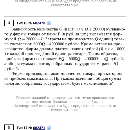
На следующей странице вам будет предложено проверить их
самостоятельно.
4
i
Тип 16 №
682470
За­ви­си­мость ко­ли­че­ства
Q
(в шт.,
) куп­лен­но­
го у фирмы то­ва­ра от цены
P
(в руб. за шт.) вы­ра­жа­ет­ся фор­
му­лой
За­тра­ты на про­из­вод­ство
Q
еди­ниц то­ва­
ра со­став­ля­ют
руб­лей. Кроме за­трат на про­
из­вод­ство, фирма долж­на пла­тить налог
t
руб­лей (
) с каж­дой про­из­ведённой еди­ни­цы то­ва­ра. Таким об­ра­зом,
при­быль фирмы со­став­ля­ет
руб­лей,
а общая сумма на­ло­гов, со­бран­ных го­су­дар­ством, равна
tQ
руб­лей.
Фирма про­из­во­дит такое ко­ли­че­ство то­ва­ра, при ко­то­ром
её при­быль мак­си­маль­на. При каком зна­че­нии
t
общая сумма
на­ло­гов, со­бран­ных го­су­дар­ством, будет мак­си­маль­ной?
Решения заданий с развернутым ответом не проверяются
автоматически. Запишите решение на бумаге.
На следующей странице вам будет предложено проверить их
самостоятельно.
5
i
Тип 17 №
682471