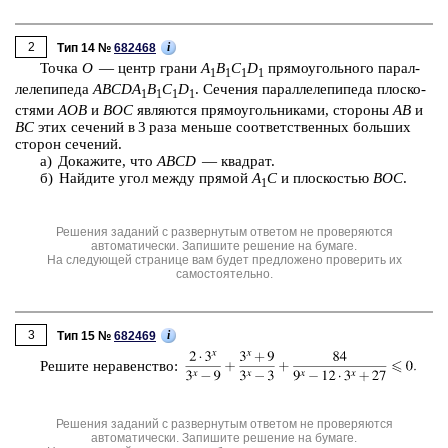
2
i
Тип 14 №
682468
Точка
O
— центр грани
A
B
C
D
пря­мо­уголь­но­го па­рал­
1
1
1
1
ле­ле­пи­пе­да
ABCDA
B
C
D
. Се­че­ния па­рал­ле­ле­пи­пе­да плос­ко­
1
1
1
1
стя­ми
AOB
и
BOC
яв­ля­ют­ся пря­мо­уголь­ни­ка­ми, сто­ро­ны
AB
и
BC
этих се­че­ний в 3 раза мень­ше со­от­вет­ствен­ных боль­ших
сто­рон се­че­ний.
а) До­ка­жи­те, что
ABCD
— квад­рат.
б) Най­ди­те угол между пря­мой
A
C
и плос­ко­стью
BOC
.
1
Решения заданий с развернутым ответом не проверяются
автоматически. Запишите решение на бумаге.
На следующей странице вам будет предложено проверить их
самостоятельно.
3
i
Тип 15 №
682469
Ре­ши­те не­ра­вен­ство:
Решения заданий с развернутым ответом не проверяются
автоматически. Запишите решение на бумаге.