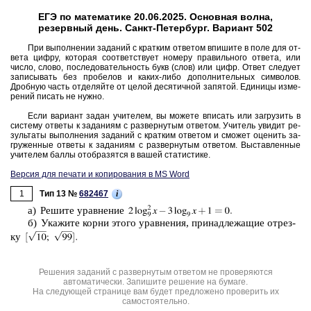
ЕГЭ по математике 20.06.2025. Основная волна,
резервный день. Санкт-Петербург. Вариант 502
При вы­пол­не­нии за­да­ний с крат­ким от­ве­том впи­ши­те в поле для от­
ве­та цифру, ко­то­рая со­от­вет­ству­ет но­ме­ру пра­виль­но­го от­ве­та, или
число, слово, по­сле­до­ва­тель­ность букв (слов) или цифр. Ответ сле­ду­ет
за­пи­сы­вать без про­бе­лов и каких-либо до­пол­ни­тель­ных сим­во­лов.
Дроб­ную часть от­де­ляй­те от целой де­ся­тич­ной за­пя­той. Еди­ни­цы из­ме­
ре­ний пи­сать не нужно.
Если ва­ри­ант задан учи­те­лем, вы мо­же­те впи­сать или за­гру­зить в
си­сте­му от­ве­ты к за­да­ни­ям с раз­вер­ну­тым от­ве­том. Учи­тель уви­дит ре­
зуль­та­ты вы­пол­не­ния за­да­ний с крат­ким от­ве­том и смо­жет оце­нить за­
гру­жен­ные от­ве­ты к за­да­ни­ям с раз­вер­ну­тым от­ве­том. Вы­став­лен­ные
учи­те­лем баллы отоб­ра­зят­ся в вашей ста­ти­сти­ке.
Версия для печати и копирования в MS Word
1
i
Тип 13 №
682467
а) Ре­ши­те урав­не­ние
б) Ука­жи­те корни этого урав­не­ния, при­над­ле­жа­щие от­рез­
ку
Решения заданий с развернутым ответом не проверяются
автоматически. Запишите решение на бумаге.
На следующей странице вам будет предложено проверить их
самостоятельно.