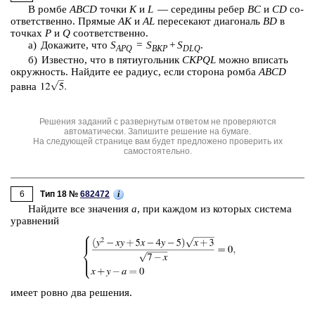
В ромбе
ABCD
точки
K
и
L
— се­ре­ди­ны ребер
BC
и
CD
со­
от­вет­ствен­но. Пря­мые
AK
и
AL
пе­ре­се­ка­ют диа­го­наль
BD
в
точ­ках
P
и
Q
со­от­вет­ствен­но.
а) До­ка­жи­те, что
S
=
S
+
S
.
APQ
BKP
DLQ
б) Из­вест­но, что в пя­ти­уголь­ник
CKPQL
можно впи­сать
окруж­ность. Най­ди­те ее ра­ди­ус, если сто­ро­на ромба
ABCD
равна
Решения заданий с развернутым ответом не проверяются
автоматически. Запишите решение на бумаге.
На следующей странице вам будет предложено проверить их
самостоятельно.
6
i
Тип 18 №
682472
Най­ди­те все зна­че­ния
a
, при каж­дом из ко­то­рых си­сте­ма
урав­не­ний
имеет ровно два ре­ше­ния.