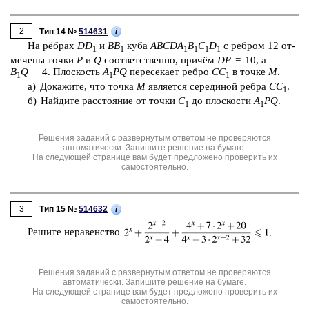
2
i
Тип 14 №
514631
На рёбрах
D
D
и
BB
куба
ABCDA
B
C
D
с реб­ром 12 от­
1
1
1
1
1
1
ме­че­ны точки
Р
и
Q
со­от­вет­ствен­но, причём
DP
= 10, а
B
Q
= 4. Плос­кость
A
PQ
пе­ре­се­ка­ет ребро
CC
в точке
М
.
1
1
1
а) До­ка­жи­те, что точка
М
яв­ля­ет­ся се­ре­ди­ной ребра
CC
.
1
б) Най­ди­те рас­сто­я­ние от точки
С
до плос­ко­сти
A
PQ
.
1
1
Решения заданий с развернутым ответом не проверяются
автоматически. Запишите решение на бумаге.
На следующей странице вам будет предложено проверить их
самостоятельно.
3
i
Тип 15 №
514632
Ре­ши­те не­ра­вен­ство
Решения заданий с развернутым ответом не проверяются
автоматически. Запишите решение на бумаге.
На следующей странице вам будет предложено проверить их
самостоятельно.