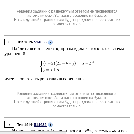
Решения заданий с развернутым ответом не проверяются
автоматически. Запишите решение на бумаге.
На следующей странице вам будет предложено проверить их
самостоятельно.
6
i
Тип 18 №
514635
Най­ди­те все зна­че­ния
а
, при каж­дом из ко­то­рых си­сте­ма
урав­не­ний
имеет ровно че­ты­ре раз­лич­ных ре­ше­ния.
Решения заданий с развернутым ответом не проверяются
автоматически. Запишите решение на бумаге.
На следующей странице вам будет предложено проверить их
самостоятельно.
7
i
Тип 19 №
514636
На доске на­пи­са­но 24 числа: во­семь «5», во­семь «4» и во­