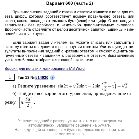
Вариант 608 (часть 2)
При вы­пол­не­нии за­да­ний с крат­ким от­ве­том впи­ши­те в поле для от­
ве­та цифру, ко­то­рая со­от­вет­ству­ет но­ме­ру пра­виль­но­го от­ве­та, или
число, слово, по­сле­до­ва­тель­ность букв (слов) или цифр. Ответ сле­ду­ет
за­пи­сы­вать без про­бе­лов и каких-либо до­пол­ни­тель­ных сим­во­лов.
Дроб­ную часть от­де­ляй­те от целой де­ся­тич­ной за­пя­той. Еди­ни­цы из­ме­
ре­ний пи­сать не нужно.
Если ва­ри­ант задан учи­те­лем, вы мо­же­те впи­сать или за­гру­зить в
си­сте­му от­ве­ты к за­да­ни­ям с раз­вер­ну­тым от­ве­том. Учи­тель уви­дит ре­
зуль­та­ты вы­пол­не­ния за­да­ний с крат­ким от­ве­том и смо­жет оце­нить за­
гру­жен­ные от­ве­ты к за­да­ни­ям с раз­вер­ну­тым от­ве­том. Вы­став­лен­ные
учи­те­лем баллы отоб­ра­зят­ся в вашей ста­ти­сти­ке.
Версия для печати и копирования в MS Word
1
i
Тип 13 №
514630
а) Ре­ши­те урав­не­ние
б) Най­ди­те все корни этого урав­не­ния, при­над­ле­жа­щие от­
рез­ку
Решения заданий с развернутым ответом не проверяются
автоматически. Запишите решение на бумаге.
На следующей странице вам будет предложено проверить их
самостоятельно.