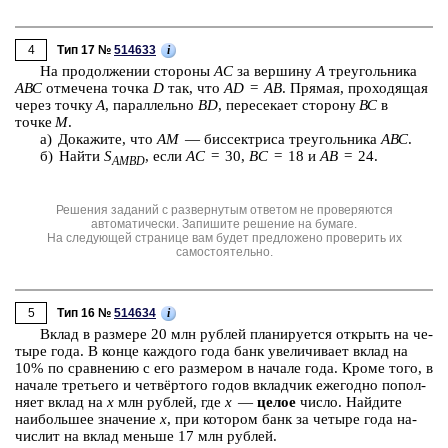
4
i
Тип 17 №
514633
На про­дол­же­нии сто­ро­ны
АС
за вер­ши­ну
А
тре­уголь­ни­ка
АВС
от­ме­че­на точка
D
так, что
AD
=
AB
. Пря­мая, про­хо­дя­щая
через точку
А
, па­рал­лель­но
BD
, пе­ре­се­ка­ет сто­ро­ну
ВС
в
точке
M
.
а) До­ка­жи­те, что
AM
— бис­сек­три­са тре­уголь­ни­ка
АВС
.
б) Найти
S
, если
AC
= 30,
BC
= 18 и
AB
= 24.
AMBD
Решения заданий с развернутым ответом не проверяются
автоматически. Запишите решение на бумаге.
На следующей странице вам будет предложено проверить их
самостоятельно.
5
i
Тип 16 №
514634
Вклад в раз­ме­ре 20 млн руб­лей пла­ни­ру­ет­ся от­крыть на че­
ты­ре года. В конце каж­до­го года банк уве­ли­чи­ва­ет вклад на
10% по срав­не­нию с его раз­ме­ром в на­ча­ле года. Кроме того, в
на­ча­ле тре­тье­го и четвёртого годов вклад­чик еже­год­но по­пол­
ня­ет вклад на
х
млн руб­лей, где
х
—
целое
число. Най­ди­те
наи­боль­шее зна­че­ние
х
, при ко­то­ром банк за че­ты­ре года на­
чис­лит на вклад мень­ше 17 млн руб­лей.