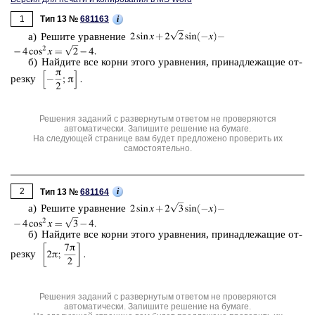
1
i
Тип 13 №
681163
а) Ре­ши­те урав­не­ние
б) Най­ди­те все корни этого урав­не­ния, при­над­ле­жа­щие от­
рез­ку
Решения заданий с развернутым ответом не проверяются
автоматически. Запишите решение на бумаге.
На следующей странице вам будет предложено проверить их
самостоятельно.
2
i
Тип 13 №
681164
а) Ре­ши­те урав­не­ние
б) Най­ди­те все корни этого урав­не­ния, при­над­ле­жа­щие от­
рез­ку
Решения заданий с развернутым ответом не проверяются
автоматически. Запишите решение на бумаге.