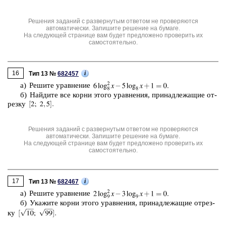
Решения заданий с развернутым ответом не проверяются
автоматически. Запишите решение на бумаге.
На следующей странице вам будет предложено проверить их
самостоятельно.
16
i
Тип 13 №
682457
а) Ре­ши­те урав­не­ние
б) Най­ди­те все корни этого урав­не­ния, при­над­ле­жа­щие от­
рез­ку
Решения заданий с развернутым ответом не проверяются
автоматически. Запишите решение на бумаге.
На следующей странице вам будет предложено проверить их
самостоятельно.
17
i
Тип 13 №
682467
а) Ре­ши­те урав­не­ние
б) Ука­жи­те корни этого урав­не­ния, при­над­ле­жа­щие от­рез­
ку