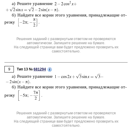
а) Ре­ши­те урав­не­ние
б) Най­ди­те все корни этого урав­не­ния, при­над­ле­жа­щие от­
рез­ку
Решения заданий с развернутым ответом не проверяются
автоматически. Запишите решение на бумаге.
На следующей странице вам будет предложено проверить их
самостоятельно.
9
i
Тип 13 №
681294
а) Ре­ши­те урав­не­ние
б) Най­ди­те все корни этого урав­не­ния, при­над­ле­жа­щие от­
рез­ку
Решения заданий с развернутым ответом не проверяются
автоматически. Запишите решение на бумаге.
На следующей странице вам будет предложено проверить их
самостоятельно.