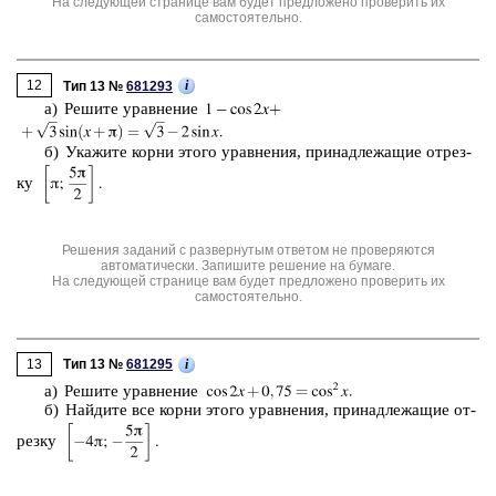
На следующей странице вам будет предложено проверить их
самостоятельно.
12
i
Тип 13 №
681293
а) Ре­ши­те урав­не­ние
б) Ука­жи­те корни этого урав­не­ния, при­над­ле­жа­щие от­рез­
ку
Решения заданий с развернутым ответом не проверяются
автоматически. Запишите решение на бумаге.
На следующей странице вам будет предложено проверить их
самостоятельно.
13
i
Тип 13 №
681295
а) Ре­ши­те урав­не­ние
б) Най­ди­те все корни этого урав­не­ния, при­над­ле­жа­щие от­
рез­ку