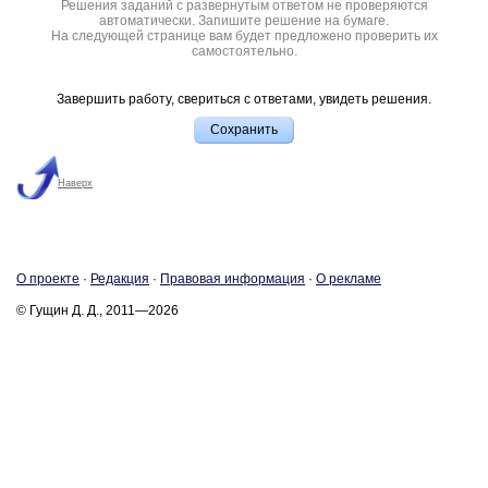
Решения заданий с развернутым ответом не проверяются
автоматически. Запишите решение на бумаге.
На следующей странице вам будет предложено проверить их
самостоятельно.
Завершить работу, свериться с ответами, увидеть решения.
Наверх
О про­ек­те
·
Ре­дак­ция
·
Пра­во­вая ин­фор­ма­ция
·
О ре­кла­ме
© Гущин Д. Д., 2011—2026