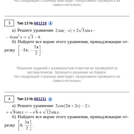
На следующей странице вам будет предложено проверить их
самостоятельно.
3
i
Тип 13 №
681218
а) Ре­ши­те урав­не­ние
б) Най­ди­те все корни этого урав­не­ния, при­над­ле­жа­щие от­
рез­ку
Решения заданий с развернутым ответом не проверяются
автоматически. Запишите решение на бумаге.
На следующей странице вам будет предложено проверить их
самостоятельно.
4
i
Тип 13 №
681211
a) Ре­ши­те урав­не­ние
б) Най­ди­те все корни этого урав­не­ния, при­над­ле­жа­щие от­
рез­ку