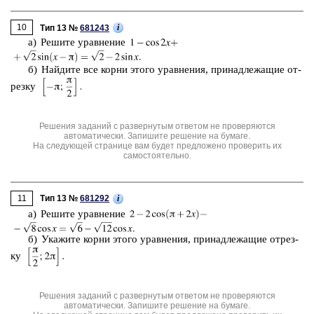
10
i
Тип 13 №
681243
а) Ре­ши­те урав­не­ние
б) Най­ди­те все корни этого урав­не­ния, при­над­ле­жа­щие от­
рез­ку
Решения заданий с развернутым ответом не проверяются
автоматически. Запишите решение на бумаге.
На следующей странице вам будет предложено проверить их
самостоятельно.
11
i
Тип 13 №
681292
а) Ре­ши­те урав­не­ние
б) Ука­жи­те корни этого урав­не­ния, при­над­ле­жа­щие от­рез­
ку
Решения заданий с развернутым ответом не проверяются
автоматически. Запишите решение на бумаге.