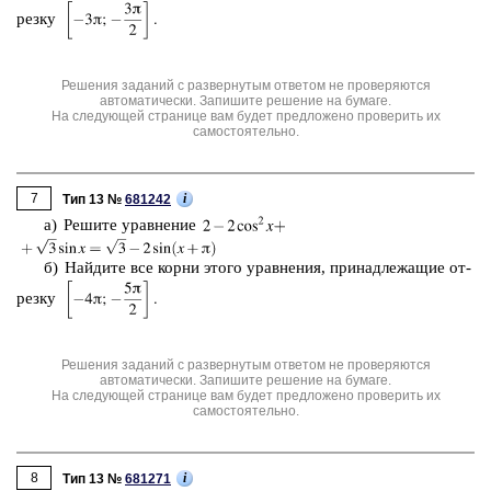
рез­ку
Решения заданий с развернутым ответом не проверяются
автоматически. Запишите решение на бумаге.
На следующей странице вам будет предложено проверить их
самостоятельно.
7
i
Тип 13 №
681242
а) Ре­ши­те урав­не­ние
б) Най­ди­те все корни этого урав­не­ния, при­над­ле­жа­щие от­
рез­ку
Решения заданий с развернутым ответом не проверяются
автоматически. Запишите решение на бумаге.
На следующей странице вам будет предложено проверить их
самостоятельно.
8
i
Тип 13 №
681271