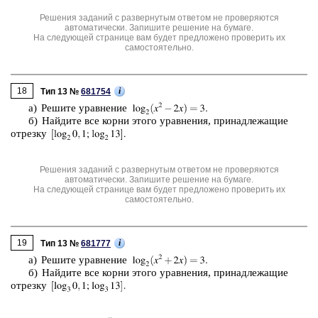
Решения заданий с развернутым ответом не проверяются
автоматически. Запишите решение на бумаге.
На следующей странице вам будет предложено проверить их
самостоятельно.
18
i
Тип 13 №
681754
а) Ре­ши­те урав­не­ние
б) Най­ди­те все корни этого урав­не­ния, при­над­ле­жа­щие
от­рез­ку
Решения заданий с развернутым ответом не проверяются
автоматически. Запишите решение на бумаге.
На следующей странице вам будет предложено проверить их
самостоятельно.
19
i
Тип 13 №
681777
а) Ре­ши­те урав­не­ние
б) Най­ди­те все корни этого урав­не­ния, при­над­ле­жа­щие
от­рез­ку