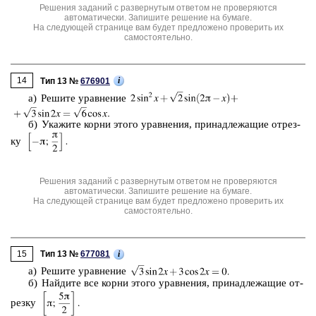
Решения заданий с развернутым ответом не проверяются
автоматически. Запишите решение на бумаге.
На следующей странице вам будет предложено проверить их
самостоятельно.
14
i
Тип 13 №
676901
а) Ре­ши­те урав­не­ние
б) Ука­жи­те корни этого урав­не­ния, при­над­ле­жа­щие от­рез­
ку
Решения заданий с развернутым ответом не проверяются
автоматически. Запишите решение на бумаге.
На следующей странице вам будет предложено проверить их
самостоятельно.
15
i
Тип 13 №
677081
а) Ре­ши­те урав­не­ние
б) Най­ди­те все корни этого урав­не­ния, при­над­ле­жа­щие от­
рез­ку