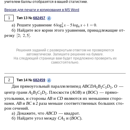
учи­те­лем баллы отоб­ра­зят­ся в вашей ста­ти­сти­ке.
Версия для печати и копирования в MS Word
1
i
Тип 13 №
682457
а) Ре­ши­те урав­не­ние
б) Най­ди­те все корни этого урав­не­ния, при­над­ле­жа­щие от­
рез­ку
Решения заданий с развернутым ответом не проверяются
автоматически. Запишите решение на бумаге.
На следующей странице вам будет предложено проверить их
самостоятельно.
2
i
Тип 14 №
682459
Дан пря­мо­уголь­ный па­рал­ле­ле­пи­пед
ABCDA
B
C
D
,
O
—
1
1
1
1
центр грани
A
B
C
D
. Плос­ко­сти (
AOB
) и (
BOC
) — пря­мо­
1
1
1
1
уголь­ни­ки, и сто­ро­ны
AB
и
CD
яв­ля­ют­ся их мень­ши­ми сто­ро­
на­ми.
AB
и
BC
в 2 раза мень­ше со­от­вет­ствен­ных боль­ших сто­
рон се­че­ний.
а) До­ка­жи­те, что
ABCD
— квад­рат.
б) Най­ди­те угол между
CA
и (
BOC
).
1