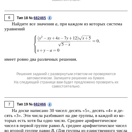
6
i
Тип 18 №
682465
Най­ди­те все зна­че­ния
a
, при каж­дом из ко­то­рых си­сте­ма
урав­не­ний
имеет ровно два раз­лич­ных ре­ше­ния.
Решения заданий с развернутым ответом не проверяются
автоматически. Запишите решение на бумаге.
На следующей странице вам будет предложено проверить их
самостоятельно.
7
i
Тип 19 №
682466
На доске на­пи­са­но 30 чисел: де­сять «5», де­сять «4» и де­
сять «3». Эти числа раз­би­ва­ют на две груп­пы, в каж­дой из ко­
то­рых есть хотя бы одно число. Сред­нее ариф­ме­ти­че­ское
чисел в пер­вой груп­пе равно
А
, сред­нее ариф­ме­ти­че­ское чисел
во вто­рой груп­пе равно
В
. (Для груп­пы из един­ствен­но­го числа