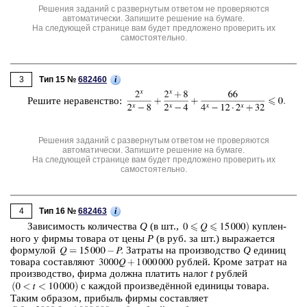
Решения заданий с развернутым ответом не проверяются
автоматически. Запишите решение на бумаге.
На следующей странице вам будет предложено проверить их
самостоятельно.
3
i
Тип 15 №
682460
Ре­ши­те не­ра­вен­ство:
Решения заданий с развернутым ответом не проверяются
автоматически. Запишите решение на бумаге.
На следующей странице вам будет предложено проверить их
самостоятельно.
4
i
Тип 16 №
682463
За­ви­си­мость ко­ли­че­ства
Q
(в шт.,
куп­лен­
но­го у фирмы то­ва­ра от цены
P
(в руб. за шт.) вы­ра­жа­ет­ся
фор­му­лой
За­тра­ты на про­из­вод­ство
Q
еди­ниц
то­ва­ра со­став­ля­ют
руб­лей. Кроме за­трат на
про­из­вод­ство, фирма долж­на пла­тить налог
t
руб­лей
с каж­дой про­из­ведённой еди­ни­цы то­ва­ра.
Таким об­ра­зом, при­быль фирмы со­став­ля­ет