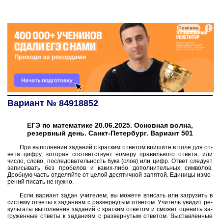
⋮
Реклама
Вариант № 84918852
ЕГЭ по математике 20.06.2025. Основная волна,
резервный день. Санкт-Петербург. Вариант 501
При вы­пол­не­нии за­да­ний с крат­ким от­ве­том впи­ши­те в поле для от­
ве­та цифру, ко­то­рая со­от­вет­ству­ет но­ме­ру пра­виль­но­го от­ве­та, или
число, слово, по­сле­до­ва­тель­ность букв (слов) или цифр. Ответ сле­ду­ет
за­пи­сы­вать без про­бе­лов и каких-либо до­пол­ни­тель­ных сим­во­лов.
Дроб­ную часть от­де­ляй­те от целой де­ся­тич­ной за­пя­той. Еди­ни­цы из­ме­
ре­ний пи­сать не нужно.
Если ва­ри­ант задан учи­те­лем, вы мо­же­те впи­сать или за­гру­зить в
си­сте­му от­ве­ты к за­да­ни­ям с раз­вер­ну­тым от­ве­том. Учи­тель уви­дит ре­
зуль­та­ты вы­пол­не­ния за­да­ний с крат­ким от­ве­том и смо­жет оце­нить за­
гру­жен­ные от­ве­ты к за­да­ни­ям с раз­вер­ну­тым от­ве­том. Вы­став­лен­ные