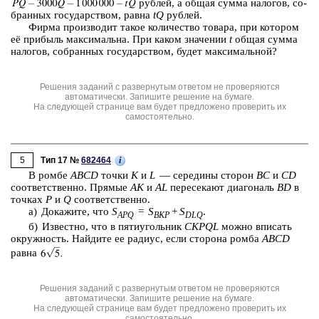
руб­лей, а общая сумма на­ло­гов, со­
бран­ных го­су­дар­ством, равна
tQ
руб­лей.
Фирма про­из­во­дит такое ко­ли­че­ство то­ва­ра, при ко­то­ром
её при­быль мак­си­маль­на. При каком зна­че­нии
t
общая сумма
на­ло­гов, со­бран­ных го­су­дар­ством, будет мак­си­маль­ной?
Решения заданий с развернутым ответом не проверяются
автоматически. Запишите решение на бумаге.
На следующей странице вам будет предложено проверить их
самостоятельно.
5
i
Тип 17 №
682464
В ромбе
ABCD
точки
K
и
L
— се­ре­ди­ны сто­рон
BC
и
CD
со­от­вет­ствен­но. Пря­мые
AK
и
AL
пе­ре­се­ка­ют диа­го­наль
BD
в
точ­ках
P
и
Q
со­от­вет­ствен­но.
а) До­ка­жи­те, что
S
=
S
+
S
.
APQ
BKP
DLQ
б) Из­вест­но, что в пя­ти­уголь­ник
CKPQL
можно впи­сать
окруж­ность. Най­ди­те ее ра­ди­ус, если сто­ро­на ромба
ABCD
равна
Решения заданий с развернутым ответом не проверяются
автоматически. Запишите решение на бумаге.
На следующей странице вам будет предложено проверить их
самостоятельно.