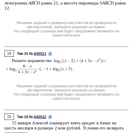
ле­ло­грам­ма
ABCD
равна 21, а вы­со­та пи­ра­ми­ды
SABCD
равна
12.
Решения заданий с развернутым ответом не проверяются
автоматически. Запишите решение на бумаге.
На следующей странице вам будет предложено проверить их
самостоятельно.
14
i
Тип 15 №
640521
Ре­ши­те не­ра­вен­ство
Решения заданий с развернутым ответом не проверяются
автоматически. Запишите решение на бумаге.
На следующей странице вам будет предложено проверить их
самостоятельно.
15
i
Тип 16 №
640522
15 ян­ва­ря Алек­сей пла­ни­ру­ет взять кре­дит в банке на
шесть ме­ся­цев в раз­ме­ре 2 млн руб­лей. Усло­вия его воз­вра­та