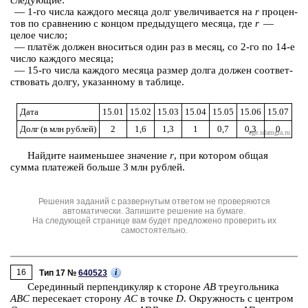
сле­ду­ю­щие:
— 1-го числа каж­до­го ме­ся­ца долг уве­ли­чи­ва­ет­ся на
r
про­цен­
тов по срав­не­нию с кон­цом преды­ду­ще­го ме­ся­ца, где
r
—
целое число;
— платёж дол­жен вно­сить­ся один раз в месяц, со 2-го по 14-е
число каж­до­го ме­ся­ца;
— 15-го числа каж­до­го ме­ся­ца раз­мер долга дол­жен со­от­вет­
ство­вать долгу, ука­зан­но­му в таб­ли­це.
Дата
15.01
15.02
15.03
15.04
15.05
15.06
15.07
Долг (в млн руб­лей)
2
1,6
1,3
1
0,7
0,3
0
Най­ди­те наи­мень­шее зна­че­ние
r
, при ко­то­ром общая
сумма пла­те­жей боль­ше 3 млн руб­лей.
Решения заданий с развернутым ответом не проверяются
автоматически. Запишите решение на бумаге.
На следующей странице вам будет предложено проверить их
самостоятельно.
16
i
Тип 17 №
640523
Се­ре­дин­ный пер­пен­ди­ку­ляр к сто­ро­не
AB
тре­уголь­ни­ка
ABC
переcекает сто­ро­ну
AC
в точке
D
. Окруж­ность с цен­тром