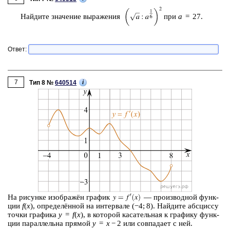
Най­ди­те зна­че­ние вы­ра­же­ния
при
a
= 27.
Ответ:
7
i
Тип 8 №
640514
На ри­сун­ке изоб­ражён гра­фик
— про­из­вод­ной функ­
ции
f
(
x
), опре­делённой на ин­тер­ва­ле (−4; 8). Най­ди­те абс­цис­су
точки гра­фи­ка
y
=
f
(
x
), в ко­то­рой ка­са­тель­ная к гра­фи­ку функ­
ции па­рал­лель­на пря­мой
y
=
x
− 2 или сов­па­да­ет с ней.