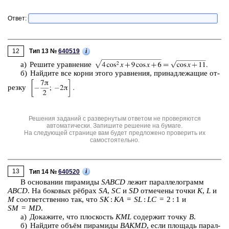
Ответ:
12
i
Тип 13 №
640519
а) Ре­ши­те урав­не­ние
б) Най­ди­те все корни этого урав­не­ния, при­над­ле­жа­щие от­
рез­ку
Решения заданий с развернутым ответом не проверяются
автоматически. Запишите решение на бумаге.
На следующей странице вам будет предложено проверить их
самостоятельно.
13
i
Тип 14 №
640520
В ос­но­ва­нии пи­ра­ми­ды
SABCD
лежит па­рал­ле­ло­грамм
ABCD
. На бо­ко­вых рёбрах
SA
,
SC
и
SD
от­ме­че­ны точки
K
,
L
и
M
со­от­вет­ствен­но так, что
SK
:
KA
=
SL
:
LC
= 2 : 1 и
SM
=
MD
.
а) До­ка­жи­те, что плос­кость
KML
со­дер­жит точку
B
.
б) Най­ди­те объём пи­ра­ми­ды
BAKMD
, если пло­щадь па­рал­