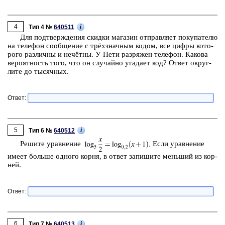
4
i
Тип 4 №
640511
Для под­твер­жде­ния скид­ки ма­га­зин от­прав­ля­ет по­ку­па­те­лю
на те­ле­фон со­об­ще­ние с трёхзнач­ным кодом, все цифры ко­то­
ро­го раз­лич­ны и нечётны. У Пети раз­ря­жен те­ле­фон. Ка­ко­ва
ве­ро­ят­ность того, что он слу­чай­но уга­да­ет код? Ответ округ­
ли­те до ты­сяч­ных.
Ответ:
5
i
Тип 6 №
640512
Ре­ши­те урав­не­ние
Если урав­не­ние
имеет боль­ше од­но­го корня, в ответ за­пи­ши­те мень­ший из кор­
ней.
Ответ:
6
i
Тип 7 №
640513