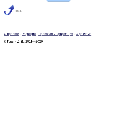
Наверх
О про­ек­те
·
Ре­дак­ция
·
Пра­во­вая ин­фор­ма­ция
·
О ре­кла­ме
© Гущин Д. Д., 2011—2026