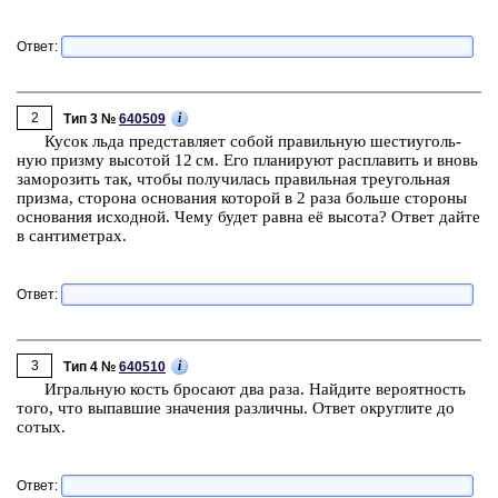
Ответ:
2
i
Тип 3 №
640509
Кусок льда пред­став­ля­ет собой пра­виль­ную ше­сти­уголь­
ную приз­му вы­со­той 12 см. Его пла­ни­ру­ют рас­пла­вить и вновь
за­мо­ро­зить так, чтобы по­лу­чи­лась пра­виль­ная тре­уголь­ная
приз­ма, сто­ро­на ос­но­ва­ния ко­то­рой в 2 раза боль­ше сто­ро­ны
ос­но­ва­ния ис­ход­ной. Чему будет равна её вы­со­та? Ответ дайте
в сан­ти­мет­рах.
Ответ:
3
i
Тип 4 №
640510
Иг­раль­ную кость бро­са­ют два раза. Най­ди­те ве­ро­ят­ность
того, что вы­пав­шие зна­че­ния раз­лич­ны. Ответ округ­ли­те до
сотых.
Ответ: