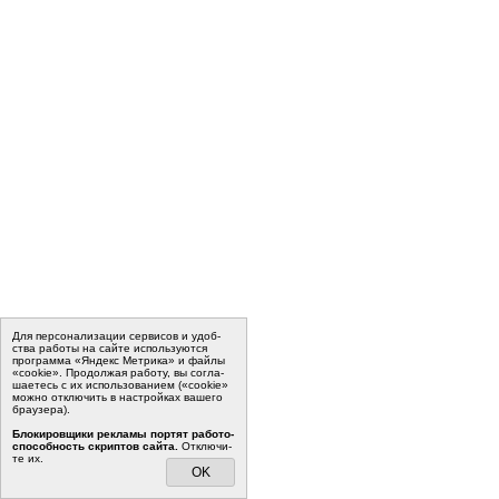
Для пер­со­на­ли­за­ции сер­ви­сов и удоб­
ства ра­бо­ты на сайте ис­поль­зу­ют­ся
программа «Яндекс Метрика» и файлы
«cookie». Про­дол­жая ра­бо­ту, вы со­гла­
ша­е­тесь с их ис­поль­зо­ва­ни­ем («cookie»
мо­жно от­клю­чить в на­строй­ках ва­ше­го
бра­у­зе­ра).
Бло­ки­ров­щи­ки ре­кла­мы пор­тят ра­бо­то­
спо­соб­ность скрип­тов сайта.
Отклю­чи­
те их.
OK