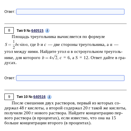
Ответ:
8
i
Тип 9 №
640515
Пло­щадь тре­уголь­ни­ка вы­чис­ля­ет­ся по фор­му­ле
где
b
и
с
— две сто­ро­ны тре­уголь­ни­ка, а α —
угол между ними. Най­ди­те угол α в ост­ро­уголь­ном тре­уголь­
ни­ке, для ко­то­ро­го
c
= 6, а
S
= 12. Ответ дайте в гра­
ду­сах.
Ответ:
9
i
Тип 10 №
640516
После сме­ше­ния двух рас­тво­ров, пер­вый из ко­то­рых со­
дер­жал 48 г кис­ло­ты, а вто­рой со­дер­жал 20 г такой же кис­ло­ты,
по­лу­чи­ли 200 г но­во­го рас­тво­ра. Най­ди­те кон­цен­тра­цию пер­
во­го рас­тво­ра (в про­цен­тах), если из­вест­но, что она на 15
боль­ше кон­цен­тра­ции вто­ро­го (в про­цен­тах).