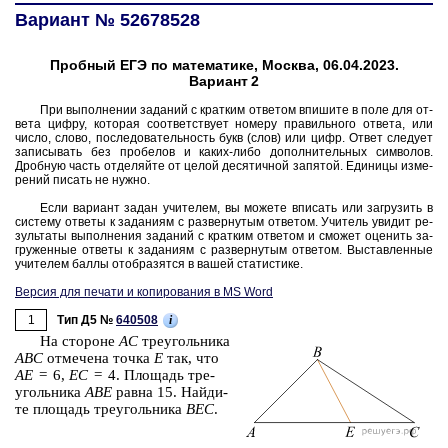
Вариант № 52678528
Пробный ЕГЭ по математике, Москва, 06.04.2023.
Вариант 2
При вы­пол­не­нии за­да­ний с крат­ким от­ве­том впи­ши­те в поле для от­
ве­та цифру, ко­то­рая со­от­вет­ству­ет но­ме­ру пра­виль­но­го от­ве­та, или
число, слово, по­сле­до­ва­тель­ность букв (слов) или цифр. Ответ сле­ду­ет
за­пи­сы­вать без про­бе­лов и каких-либо до­пол­ни­тель­ных сим­во­лов.
Дроб­ную часть от­де­ляй­те от целой де­ся­тич­ной за­пя­той. Еди­ни­цы из­ме­
ре­ний пи­сать не нужно.
Если ва­ри­ант задан учи­те­лем, вы мо­же­те впи­сать или за­гру­зить в
си­сте­му от­ве­ты к за­да­ни­ям с раз­вер­ну­тым от­ве­том. Учи­тель уви­дит ре­
зуль­та­ты вы­пол­не­ния за­да­ний с крат­ким от­ве­том и смо­жет оце­нить за­
гру­жен­ные от­ве­ты к за­да­ни­ям с раз­вер­ну­тым от­ве­том. Вы­став­лен­ные
учи­те­лем баллы отоб­ра­зят­ся в вашей ста­ти­сти­ке.
Версия для печати и копирования в MS Word
1
i
Тип Д5 №
640508
На сто­ро­не
AC
тре­уголь­ни­ка
ABC
от­ме­че­на точка
E
так, что
AE
= 6,
EC
= 4. Пло­щадь тре­
уголь­ни­ка
ABE
равна 15. Най­ди­
те пло­щадь тре­уголь­ни­ка
BEC
.