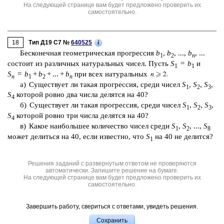
На следующей странице вам будет предложено проверить их
самостоятельно.
18
i
Тип Д19 C7 №
640525
Бес­ко­неч­ная гео­мет­ри­че­ская про­грес­сия
b
,
b
, ...,
b
, ...
1
2
n
со­сто­ит из раз­лич­ных на­ту­раль­ных чисел. Пусть
S
=
b
и
1
1
S
=
b
+
b
+ ... +
b
при всех на­ту­раль­ных
n
1
2
n
а) Су­ще­ству­ет ли такая про­грес­сия, среди чисел
S
,
S
,
S
,
1
2
3
S
ко­то­рой ровно два числа де­лят­ся на 40?
4
б) Су­ще­ству­ет ли такая про­грес­сия, среди чисел
S
,
S
,
S
,
1
2
3
S
ко­то­рой ровно три числа де­лят­ся на 40?
4
в) Какое наи­боль­шее ко­ли­че­ство чисел среди
S
,
S
, ...,
S
1
2
8
может де­лить­ся на 40, если из­вест­но, что
S
на 40 не де­лит­ся?
1
Решения заданий с развернутым ответом не проверяются
автоматически. Запишите решение на бумаге.
На следующей странице вам будет предложено проверить их
самостоятельно.
Завершить работу, свериться с ответами, увидеть решения.