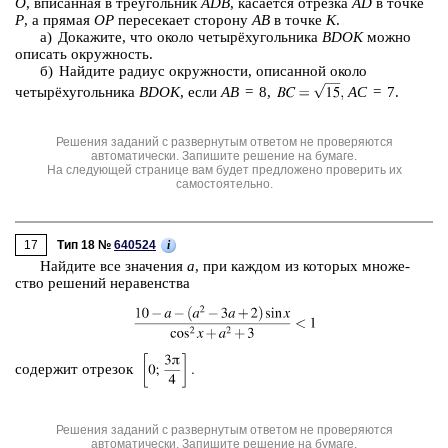
O
, впи­сан­ная в тре­уголь­ник
ADB
, ка­са­ет­ся от­рез­ка
AD
в точке
P
, а пря­мая
OP
пе­ре­се­ка­ет сто­ро­ну
AB
в точке
K
.
а) До­ка­жи­те, что около четырёхуголь­ни­ка
BDOK
можно
опи­сать окруж­ность.
б) Най­ди­те ра­ди­ус окруж­но­сти, опи­сан­ной около
четырёхуголь­ни­ка
BDOK
, если
AB
= 8,
AC
= 7.
Решения заданий с развернутым ответом не проверяются
автоматически. Запишите решение на бумаге.
На следующей странице вам будет предложено проверить их
самостоятельно.
17
i
Тип 18 №
640524
Най­ди­те все зна­че­ния
a
, при каж­дом из ко­то­рых мно­же­
ство ре­ше­ний не­ра­вен­ства
со­дер­жит от­ре­зок
Решения заданий с развернутым ответом не проверяются
автоматически. Запишите решение на бумаге.