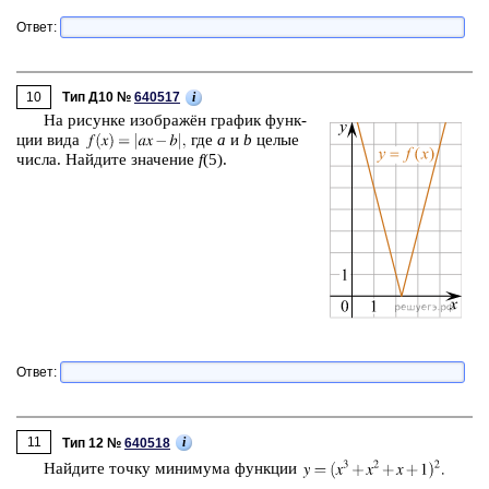
Ответ:
10
i
Тип Д10 №
640517
На ри­сун­ке изоб­ражён гра­фик функ­
ции вида
где
a
и
b
целые
числа. Най­ди­те зна­че­ние
f
(5).
Ответ:
11
i
Тип 12 №
640518
Най­ди­те точку ми­ни­му­ма функ­ции