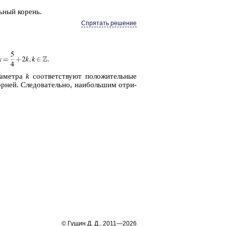
ь­ный ко­рень.
Спрятать решение
ра­мет­ра
k
со­от­вет­ству­ют по­ло­жи­тель­ные
р­ней. Сле­до­ва­тель­но, наи­боль­шим от­ри­
© Гущин Д. Д., 2011—2026