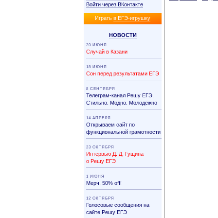
Войти через ВКонтакте
Иг­рать
в ЕГЭ-иг­руш­ку
НО­ВО­СТИ
20 ИЮНЯ
Случай в Казани
18 ИЮНЯ
Сон перед результатами ЕГЭ
8 СЕНТЯБРЯ
Телеграм-канал Решу ЕГЭ.
Стильно. Модно. Молодёжно
14 АПРЕЛЯ
Открываем сайт по
функциональной грамотности
23 ОКТЯБРЯ
Интервью Д. Д. Гущина
о Решу ЕГЭ
1 ИЮНЯ
Мерч, 50% off!
12 ОКТЯБРЯ
Голосовые сообщения на
сайте Решу ЕГЭ