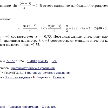
в­не­ние
В от­ве­те на­пи­ши­те наи­боль­ший от­ри­ца­тел
не­ние:
со­от­вет­ству­ет
Не­от­ри­ца­тель­ным зна­че­ни­ям па­
й, зна­че­ни­ям па­ра­мет­ра
со­от­вет­ству­ют мень­шие зна­че­ния ко
нем яв­ля­ет­ся число −0,75.
ию №
77377
:
103525
104013
104015
...
Все
лгебры:
Три­го­но­мет­ри­че­ские урав­не­ния
ПИ/Решу ЕГЭ:
2.1.4 Три­го­но­мет­ри­че­ские урав­не­ния
ие
·
Прототип задания
·
Видеокурс
·
Помощь
­ция
·
Пра­во­вая ин­фор­ма­ция
·
О ре­кла­ме