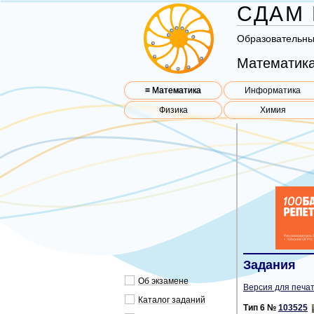
СДАМ 
Об­ра­зо­ва­тель­н
Математика
≡ Математика
Информатика
Физика
Химия
Задания
Об эк­за­ме­не
Версия для печат
Ка­та­лог за­да­ний
Тип 6 №
103525