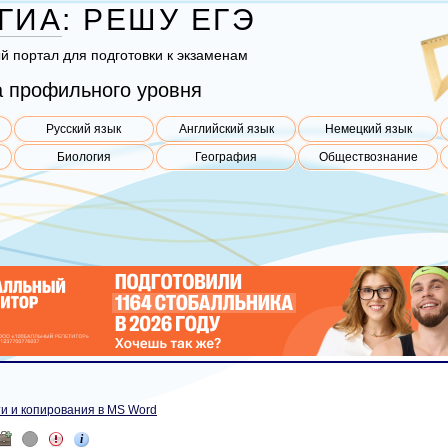
ГИА
:
РЕШУ
ЕГЭ
ый пор­тал для под­го­тов­ки к эк­за­ме­нам
 профильного уровня
Русский язык
Английский язык
Немецкий язык
Биология
География
Обществознание
и и копирования в MS Word
i