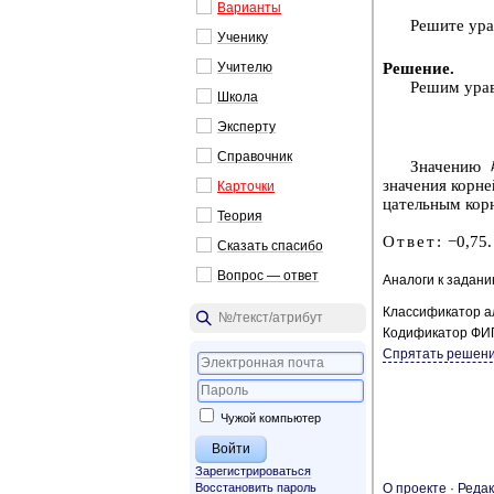
Ва­ри­ан­ты
Ре­ши­те ура
Уче­ни­ку
Ре­ше­ние
.
Учи­те­лю
Решим урав­
Школа
Экс­пер­ту
Спра­воч­ник
Зна­че­нию
зна­че­ния кор­не
Кар­точ­ки
ца­тель­ным кор­
Тео­рия
Ответ:
−0,75.
Ска­зать спа­си­бо
Во­прос — ответ
Аналоги к задан
Классификатор а
Кодификатор ФИ
Спрятать решен
Чужой компьютер
Зарегистрироваться
Восстановить пароль
О про­ек­те
·
Ре­дак