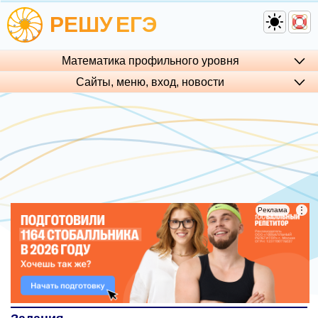
РЕШУ
ЕГЭ
Математика профильного уровня
Сайты, меню, вход, но­во­сти
⋮
⋮
Реклама
Реклама