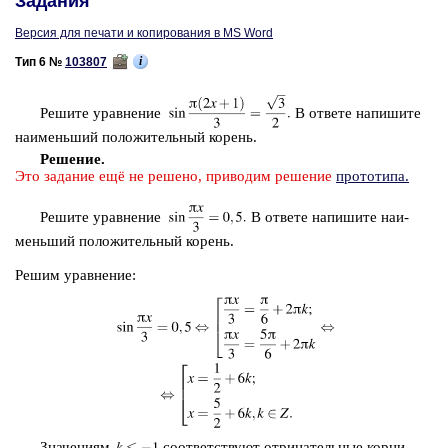
Задания
Версия для печати и копирования в MS Word
i
Тип 6 №
103807
Ре­ши­те урав­не­ние
В от­ве­те на­пи­ши­те
наи­мень­ший по­ло­жи­тель­ный ко­рень.
Ре­ше­ние.
Это за­да­ние ещё не ре­ше­но, при­во­дим ре­ше­ние
про­то­ти­па.
Ре­ши­те урав­не­ние
В от­ве­те на­пи­ши­те наи­
мень­ший по­ло­жи­тель­ный ко­рень.
Решим урав­не­ние:
Зна­че­ни­ям
со­от­вет­ству­ют от­ри­ца­тель­ные корни.