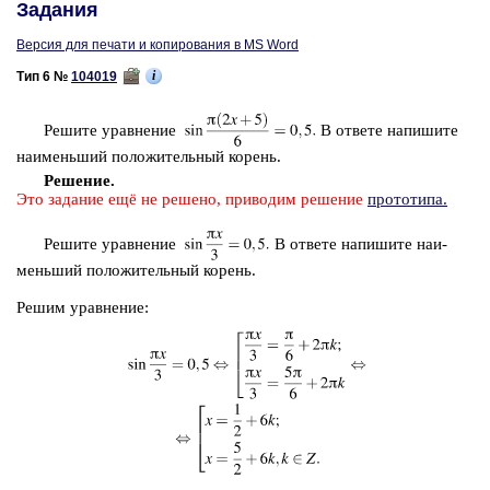
Задания
Версия для печати и копирования в MS Word
i
Тип 6 №
104019
Ре­ши­те урав­не­ние
В от­ве­те на­пи­ши­те
наи­мень­ший по­ло­жи­тель­ный ко­рень.
Ре­ше­ние.
Это за­да­ние ещё не ре­ше­но, при­во­дим ре­ше­ние
про­то­ти­па.
Ре­ши­те урав­не­ние
В от­ве­те на­пи­ши­те наи­
мень­ший по­ло­жи­тель­ный ко­рень.
Решим урав­не­ние: