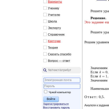
Ва­ри­ан­ты
Уче­ни­ку
Ре­ши­те ура
Учи­те­лю
Ре­ше­ние.
Школа
Это за­да­ние ещ
Экс­пер­ту
Ре­ши­те ура
Спра­воч­ник
Кар­точ­ки
Решим урав­не­н
Тео­рия
Ска­зать спа­си­бо
Во­прос — ответ
Зна­че­ни­ям
Если
Если
Зна­че­ни­ям
Наи­мень­шим
Чужой компьютер
Ответ:
0,5.
Зарегистрироваться
Аналоги к задан
Восстановить пароль