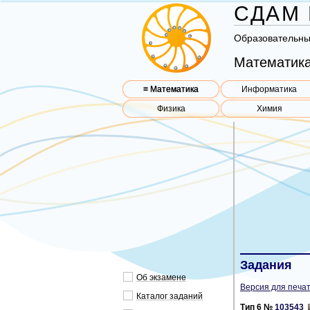
СДАМ 
Об­ра­зо­ва­тель­н
Математика
≡ Математика
Информатика
Физика
Химия
Задания
Об эк­за­ме­не
Версия для печат
Ка­та­лог за­да­ний
Тип 6 №
103543