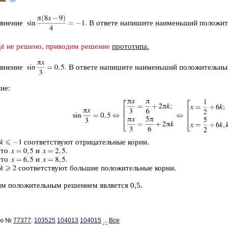
в­не­ние
В от­ве­те на­пи­ши­те наи­мень­ший по­ло­жи­
ё не ре­ше­но, при­во­дим ре­ше­ние
про­то­ти­па.
в­не­ние
В от­ве­те на­пи­ши­те наи­мень­ший по­ло­жи­тель­ны
ие:
со­от­вет­ству­ют от­ри­ца­тель­ные корни.
то
и
то
и
со­от­вет­ству­ют боль­шие по­ло­жи­тель­ные корни.
 по­ло­жи­тель­ным ре­ше­ни­ем яв­ля­ет­ся 0,5.
ию №
77377
:
103525
104013
104015
...
Все