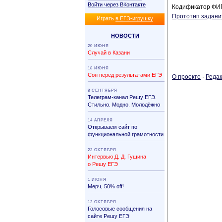
Войти через ВКонтакте
Кодификатор ФИ
Прототип задани
Иг­рать
в ЕГЭ-иг­руш­ку
НО­ВО­СТИ
20 ИЮНЯ
Случай в Казани
18 ИЮНЯ
Сон перед результатами ЕГЭ
О про­ек­те
·
Ре­дак
8 СЕНТЯБРЯ
Телеграм-канал Решу ЕГЭ.
Стильно. Модно. Молодёжно
14 АПРЕЛЯ
Открываем сайт по
функциональной грамотности
23 ОКТЯБРЯ
Интервью Д. Д. Гущина
о Решу ЕГЭ
1 ИЮНЯ
Мерч, 50% off!
12 ОКТЯБРЯ
Голосовые сообщения на
сайте Решу ЕГЭ