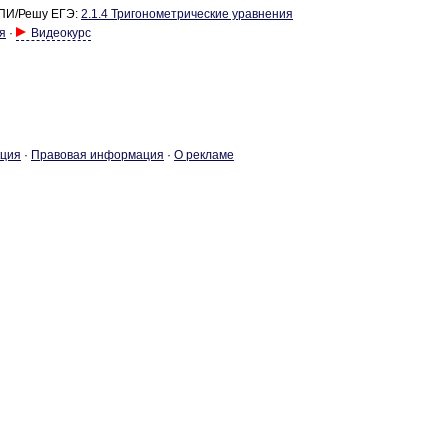
ПИ/Решу ЕГЭ:
2.1.4 Три­го­но­мет­ри­че­ские урав­не­ния
я
·
Видеокурс
­ция
·
Пра­во­вая ин­фор­ма­ция
·
О ре­кла­ме