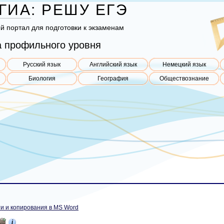
ГИА
:
РЕШУ
ЕГЭ
ый пор­тал для под­го­тов­ки к эк­за­ме­нам
 профильного уровня
Русский язык
Английский язык
Немецкий язык
Биология
География
Обществознание
и и копирования в MS Word
i