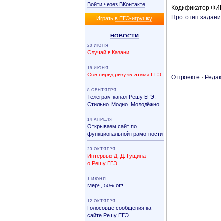
Войти через ВКонтакте
Кодификатор ФИ
Прототип задани
Иг­рать
в ЕГЭ-иг­руш­ку
НО­ВО­СТИ
20 ИЮНЯ
Случай в Казани
18 ИЮНЯ
Сон перед результатами ЕГЭ
О про­ек­те
·
Ре­дак
8 СЕНТЯБРЯ
Телеграм-канал Решу ЕГЭ.
Стильно. Модно. Молодёжно
14 АПРЕЛЯ
Открываем сайт по
функциональной грамотности
23 ОКТЯБРЯ
Интервью Д. Д. Гущина
о Решу ЕГЭ
1 ИЮНЯ
Мерч, 50% off!
12 ОКТЯБРЯ
Голосовые сообщения на
сайте Решу ЕГЭ