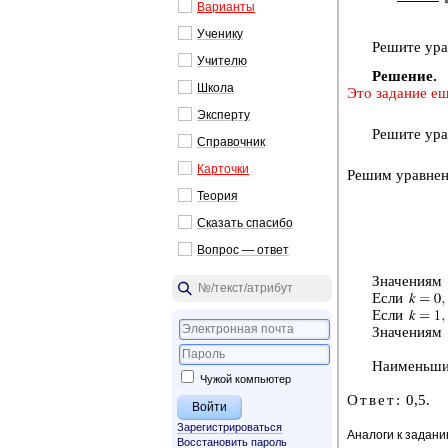
Ва­ри­ан­ты
Уче­ни­ку
Ре­ши­те ура
Учи­те­лю
Ре­ше­ние.
Школа
Это за­да­ние ещ
Экс­пер­ту
Ре­ши­те ура
Спра­воч­ник
Кар­точ­ки
Решим урав­не­н
Тео­рия
Ска­зать спа­си­бо
Во­прос — ответ
Зна­че­ни­ям
Если
Если
Зна­че­ни­ям
Наи­мень­шим
Чужой компьютер
Ответ:
0,5.
Зарегистрироваться
Аналоги к задан
Восстановить пароль