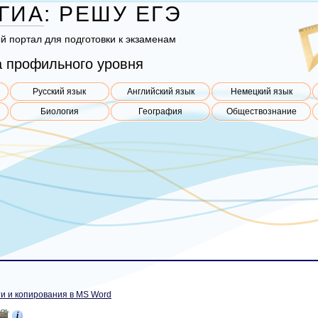
ГИА
:
РЕШУ
ЕГЭ
ый пор­тал для под­го­тов­ки к эк­за­ме­нам
 профильного уровня
Русский язык
Английский язык
Немецкий язык
Биология
География
Обществознание
и и копирования в MS Word
i