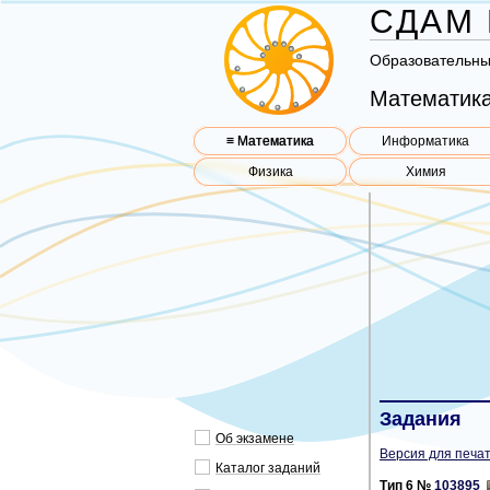
СДАМ 
Об­ра­зо­ва­тель­н
Математика
≡ Математика
Информатика
Физика
Химия
Задания
Об эк­за­ме­не
Версия для печат
Ка­та­лог за­да­ний
Тип 6 №
103895