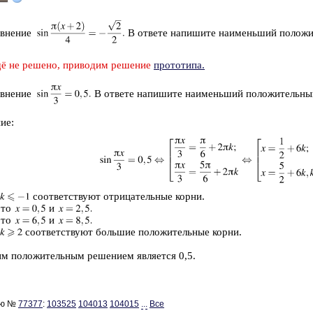
в­не­ние
В от­ве­те на­пи­ши­те наи­мень­ший по­ло­жи
ё не ре­ше­но, при­во­дим ре­ше­ние
про­то­ти­па.
в­не­ние
В от­ве­те на­пи­ши­те наи­мень­ший по­ло­жи­тель­ны
ие:
со­от­вет­ству­ют от­ри­ца­тель­ные корни.
то
и
то
и
со­от­вет­ству­ют боль­шие по­ло­жи­тель­ные корни.
 по­ло­жи­тель­ным ре­ше­ни­ем яв­ля­ет­ся 0,5.
ию №
77377
:
103525
104013
104015
...
Все