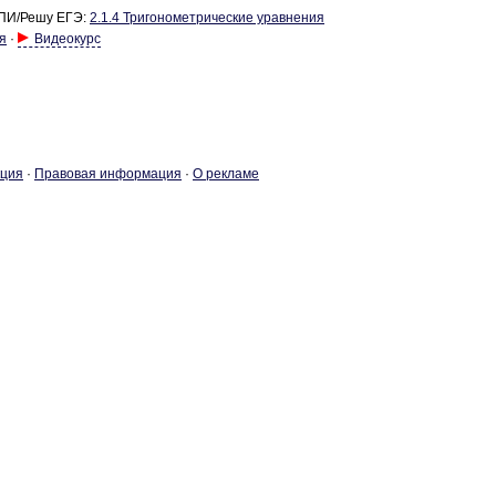
ПИ/Решу ЕГЭ:
2.1.4 Три­го­но­мет­ри­че­ские урав­не­ния
я
·
Видеокурс
­ция
·
Пра­во­вая ин­фор­ма­ция
·
О ре­кла­ме