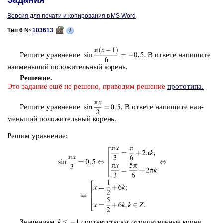
Задания
Версия для печати и копирования в MS Word
i
Тип 6 №
103613
Ре­ши­те урав­не­ние
В от­ве­те на­пи­ши­те
наи­мень­ший по­ло­жи­тель­ный ко­рень.
Ре­ше­ние.
Это за­да­ние ещё не ре­ше­но, при­во­дим ре­ше­ние
про­то­ти­па.
Ре­ши­те урав­не­ние
В от­ве­те на­пи­ши­те наи­
мень­ший по­ло­жи­тель­ный ко­рень.
Решим урав­не­ние:
Зна­че­ни­ям
со­от­вет­ству­ют от­ри­ца­тель­ные корни.