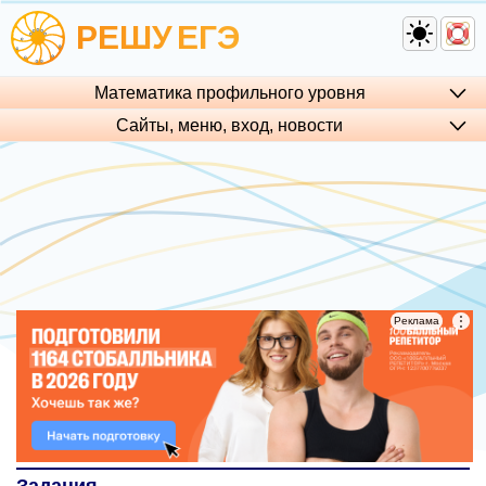
РЕШУ
ЕГЭ
Математика профильного уровня
Сайты, меню, вход, но­во­сти
⋮
⋮
Реклама
Реклама