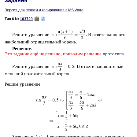
Задания
Версия для печати и копирования в MS Word
i
Тип 6 №
103729
Ре­ши­те урав­не­ние
В от­ве­те на­пи­ши­те
наи­боль­ший от­ри­ца­тель­ный ко­рень.
Ре­ше­ние.
Это за­да­ние ещё не ре­ше­но, при­во­дим ре­ше­ние
про­то­ти­па.
Ре­ши­те урав­не­ние
В от­ве­те на­пи­ши­те наи­
мень­ший по­ло­жи­тель­ный ко­рень.
Решим урав­не­ние:
Зна­че­ни­ям
со­от­вет­ству­ют от­ри­ца­тель­ные корни.