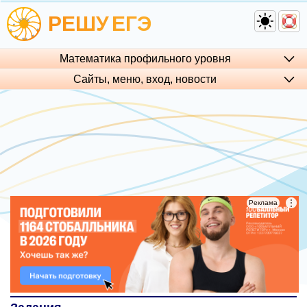
РЕШУ
ЕГЭ
Математика профильного уровня
Сайты, меню, вход, но­во­сти
⋮
⋮
Реклама
Реклама