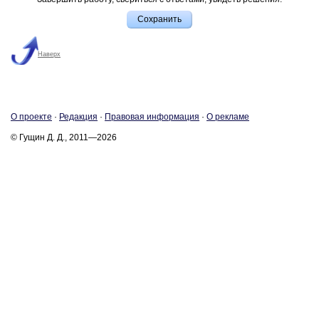
Наверх
О про­ек­те
·
Ре­дак­ция
·
Пра­во­вая ин­фор­ма­ция
·
О ре­кла­ме
© Гущин Д. Д., 2011—2026