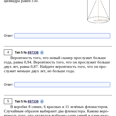
ци­лин­дра равен 150.
Ответ:
4
i
Тип 5 №
697338
Ве­ро­ят­ность того, что новый ска­нер про­слу­жит боль­ше
года, равна 0,94. Ве­ро­ят­ность того, что он про­слу­жит боль­ше
двух лет, равна 0,87. Най­ди­те ве­ро­ят­ность того, что он про­
слу­жит мень­ше двух лет, но боль­ше года.
Ответ:
5
i
Тип 5 №
697339
В ко­роб­ке 8 синих, 6 крас­ных и 11 зелёных фло­ма­сте­ров.
Слу­чай­ным об­ра­зом вы­би­ра­ют два фло­ма­сте­ра. Ка­ко­ва ве­ро­
ят­ность того, что ока­жут­ся вы­бра­ны один синий и один крас­