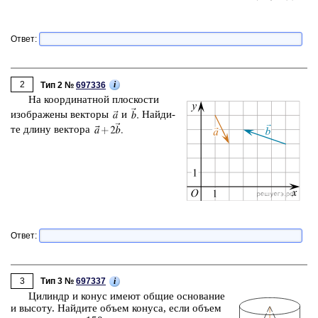
Ответ:
2
i
Тип 2 №
697336
На ко­ор­ди­нат­ной плос­ко­сти
изоб­ра­же­ны век­то­ры
и
Най­ди­
те длину век­то­ра
Ответ:
3
i
Тип 3 №
697337
Ци­линдр и конус имеют общие ос­но­ва­ние
и вы­со­ту. Най­ди­те объем ко­ну­са, если объем