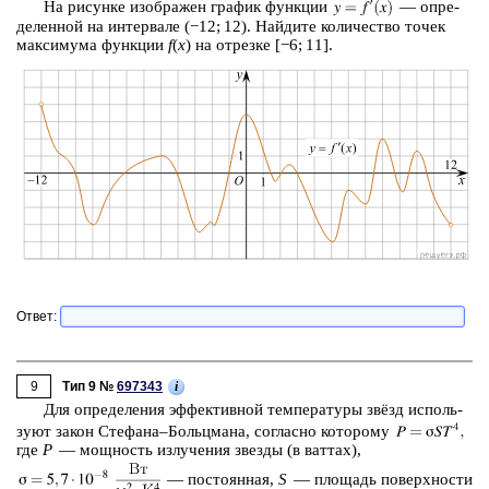
На ри­сун­ке изоб­ра­жен гра­фик функ­ции
— опре­
де­лен­ной на ин­тер­ва­ле (−12; 12). Най­ди­те ко­ли­че­ство точек
мак­си­му­ма функ­ции
f
(
x
) на от­рез­ке [−6; 11].
Ответ:
9
i
Тип 9 №
697343
Для опре­де­ле­ния эф­фек­тив­ной тем­пе­ра­ту­ры звёзд ис­поль­
зу­ют закон Сте­фа­на–Больц­ма­на, со­глас­но ко­то­ро­му
где
P
— мощ­ность из­лу­че­ния звез­ды (в ват­тах),
—
по­сто­ян­ная,
S
— пло­щадь по­верх­но­сти