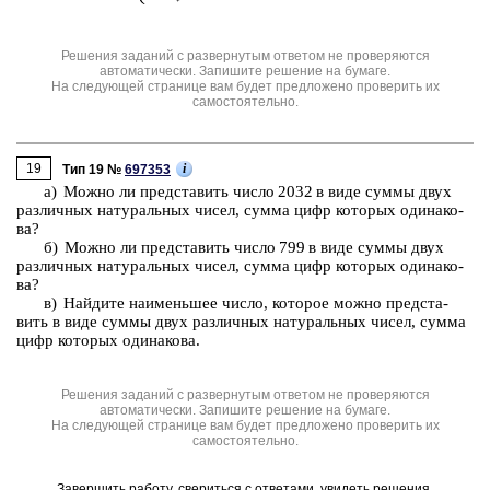
Решения заданий с развернутым ответом не проверяются
автоматически. Запишите решение на бумаге.
На следующей странице вам будет предложено проверить их
самостоятельно.
19
i
Тип 19 №
697353
а) Можно ли пред­ста­вить число 2032 в виде суммы двух
раз­лич­ных на­ту­раль­ных чисел, сумма цифр ко­то­рых оди­на­ко­
ва?
б) Можно ли пред­ста­вить число 799 в виде суммы двух
раз­лич­ных на­ту­раль­ных чисел, сумма цифр ко­то­рых оди­на­ко­
ва?
в) Най­ди­те наи­мень­шее число, ко­то­рое можно пред­ста­
вить в виде суммы двух раз­лич­ных на­ту­раль­ных чисел, сумма
цифр ко­то­рых оди­на­ко­ва.
Решения заданий с развернутым ответом не проверяются
автоматически. Запишите решение на бумаге.
На следующей странице вам будет предложено проверить их
самостоятельно.
Завершить работу, свериться с ответами, увидеть решения.