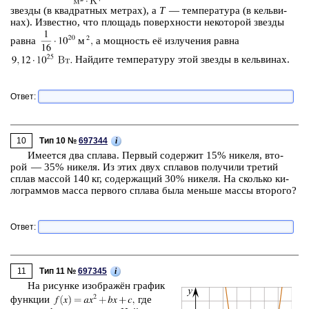
звез­ды (в квад­рат­ных мет­рах), а
T
— тем­пе­ра­ту­ра (в кель­ви­
нах). Из­вест­но, что пло­щадь по­верх­но­сти не­ко­то­рой звез­ды
равна
м
а мощ­ность её из­лу­че­ния равна
Най­ди­те тем­пе­ра­ту­ру этой звез­ды в кель­ви­нах.
Ответ:
10
i
Тип 10 №
697344
Име­ет­ся два спла­ва. Пер­вый со­дер­жит 15% ни­ке­ля, вто­
рой — 35% ни­ке­ля. Из этих двух спла­вов по­лу­чи­ли тре­тий
сплав мас­сой 140 кг, со­дер­жа­щий 30% ни­ке­ля. На сколь­ко ки­
ло­грам­мов масса пер­во­го спла­ва была мень­ше массы вто­ро­го?
Ответ:
11
i
Тип 11 №
697345
На ри­сун­ке изоб­ражён гра­фик
функ­ции
где