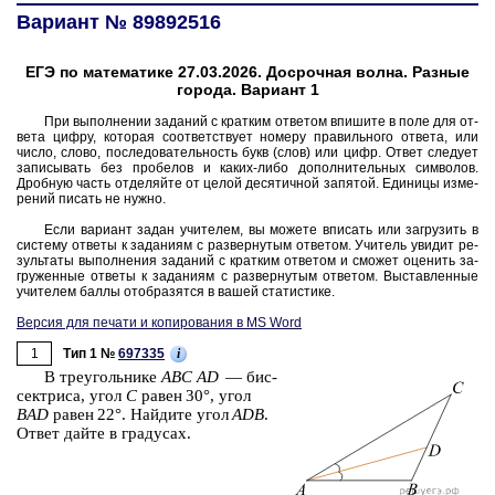
Вариант № 89892516
ЕГЭ по математике 27.03.2026. Досрочная волна. Разные
города. Вариант 1
При вы­пол­не­нии за­да­ний с крат­ким от­ве­том впи­ши­те в поле для от­
ве­та цифру, ко­то­рая со­от­вет­ству­ет но­ме­ру пра­виль­но­го от­ве­та, или
число, слово, по­сле­до­ва­тель­ность букв (слов) или цифр. Ответ сле­ду­ет
за­пи­сы­вать без про­бе­лов и каких-либо до­пол­ни­тель­ных сим­во­лов.
Дроб­ную часть от­де­ляй­те от целой де­ся­тич­ной за­пя­той. Еди­ни­цы из­ме­
ре­ний пи­сать не нужно.
Если ва­ри­ант задан учи­те­лем, вы мо­же­те впи­сать или за­гру­зить в
си­сте­му от­ве­ты к за­да­ни­ям с раз­вер­ну­тым от­ве­том. Учи­тель уви­дит ре­
зуль­та­ты вы­пол­не­ния за­да­ний с крат­ким от­ве­том и смо­жет оце­нить за­
гру­жен­ные от­ве­ты к за­да­ни­ям с раз­вер­ну­тым от­ве­том. Вы­став­лен­ные
учи­те­лем баллы отоб­ра­зят­ся в вашей ста­ти­сти­ке.
Версия для печати и копирования в MS Word
1
i
Тип 1 №
697335
В тре­уголь­ни­ке
ABC
AD
— бис­
сек­три­са, угол
C
равен 30°, угол
BAD
равен 22°. Най­ди­те угол
ADB
.
Ответ дайте в гра­ду­сах.