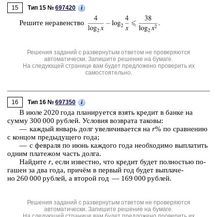
15
i
Тип 15 №
697420
Ре­ши­те не­ра­вен­ство
Решения заданий с развернутым ответом не проверяются
автоматически. Запишите решение на бумаге.
На следующей странице вам будет предложено проверить их
самостоятельно.
16
i
Тип 16 №
697350
В июле 2020 года пла­ни­ру­ет­ся взять кре­дит в банке на
сумму 300 000 руб­лей. Усло­вия воз­вра­та та­ко­вы:
— каж­дый ян­варь долг уве­ли­чи­ва­ет­ся на
r
% по срав­не­нию
с кон­цом преды­ду­ще­го года;
— с фев­ра­ля по июнь каж­до­го года не­об­хо­ди­мо вы­пла­тить
одним пла­те­жом часть долга.
Най­ди­те
r
, если из­вест­но, что кре­дит будет пол­но­стью по­
га­шен за два года, причём в пер­вый год будет вы­пла­че­
но 260 000 руб­лей, а вто­рой год — 169 000 руб­лей.
Решения заданий с развернутым ответом не проверяются
автоматически. Запишите решение на бумаге.
На следующей странице вам будет предложено проверить их