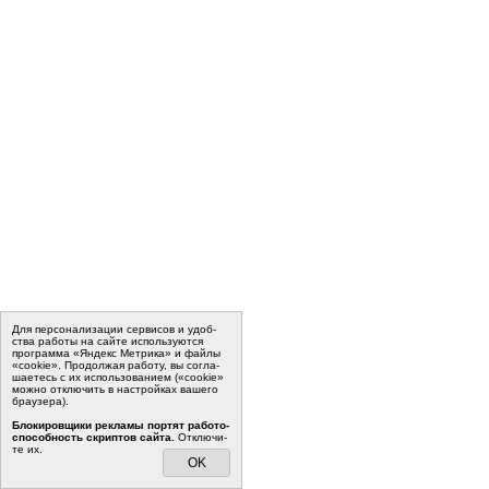
Для пер­со­на­ли­за­ции сер­ви­сов и удоб­
ства ра­бо­ты на сайте ис­поль­зу­ют­ся
программа «Яндекс Метрика» и файлы
«cookie». Про­дол­жая ра­бо­ту, вы со­гла­
ша­е­тесь с их ис­поль­зо­ва­ни­ем («cookie»
мо­жно от­клю­чить в на­строй­ках ва­ше­го
бра­у­зе­ра).
Бло­ки­ров­щи­ки ре­кла­мы пор­тят ра­бо­то­
спо­соб­ность скрип­тов сайта.
Отклю­чи­
те их.
OK