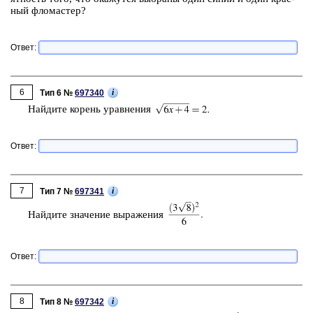
ный фло­ма­стер?
Ответ:
6
i
Тип 6 №
697340
Най­ди­те ко­рень урав­не­ния
Ответ:
7
i
Тип 7 №
697341
Най­ди­те зна­че­ние вы­ра­же­ния
Ответ:
8
i
Тип 8 №
697342