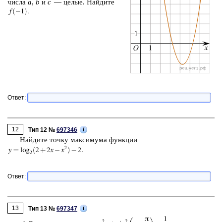
числа
a
,
b
и
c
— целые. Най­ди­те
Ответ:
12
i
Тип 12 №
697346
Най­ди­те точку мак­си­му­ма функ­ции
Ответ:
13
i
Тип 13 №
697347