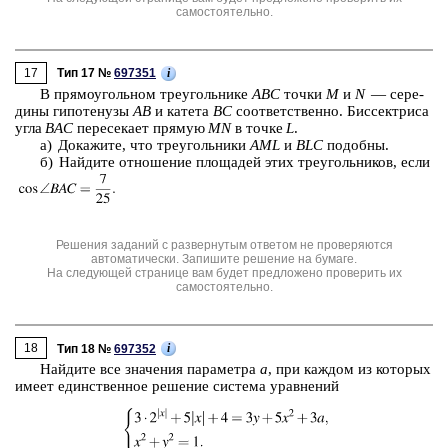
самостоятельно.
17
i
Тип 17 №
697351
В пря­мо­уголь­ном тре­уголь­ни­ке
ABC
точки
M
и
N
— се­ре­
ди­ны ги­по­те­ну­зы
AB
и ка­те­та
BC
со­от­вет­ствен­но. Бис­сек­три­са
угла
BAC
пе­ре­се­ка­ет пря­мую
MN
в точке
L
.
а) До­ка­жи­те, что тре­уголь­ни­ки
AML
и
BLC
по­доб­ны.
б) Най­ди­те от­но­ше­ние пло­ща­дей этих тре­уголь­ни­ков, если
Решения заданий с развернутым ответом не проверяются
автоматически. Запишите решение на бумаге.
На следующей странице вам будет предложено проверить их
самостоятельно.
18
i
Тип 18 №
697352
Най­ди­те все зна­че­ния па­ра­мет­ра
а
, при каж­дом из ко­то­рых
имеет един­ствен­ное ре­ше­ние си­сте­ма урав­не­ний