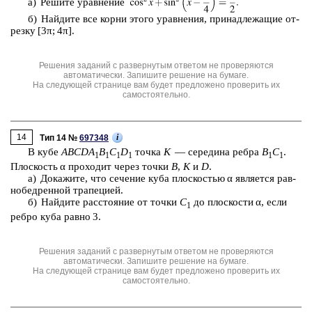
a) Ре­ши­те урав­не­ние
б) Най­ди­те все корни этого урав­не­ния, при­над­ле­жа­щие от­
рез­ку [3π; 4π].
Решения заданий с развернутым ответом не проверяются
автоматически. Запишите решение на бумаге.
На следующей странице вам будет предложено проверить их
самостоятельно.
14
i
Тип 14 №
697348
В кубе
ABCDA
B
C
D
точка
K
— се­ре­ди­на ребра
B
C
.
1
1
1
1
1
1
Плос­кость α про­хо­дит через точки
B
,
K
и
D
.
а) До­ка­жи­те, что се­че­ние куба плос­ко­стью α яв­ля­ет­ся рав­
но­бед­рен­ной тра­пе­ци­ей.
б) Най­ди­те рас­сто­я­ние от точки
C
до плос­ко­сти α, если
1
ребро куба равно 3.
Решения заданий с развернутым ответом не проверяются
автоматически. Запишите решение на бумаге.
На следующей странице вам будет предложено проверить их
самостоятельно.