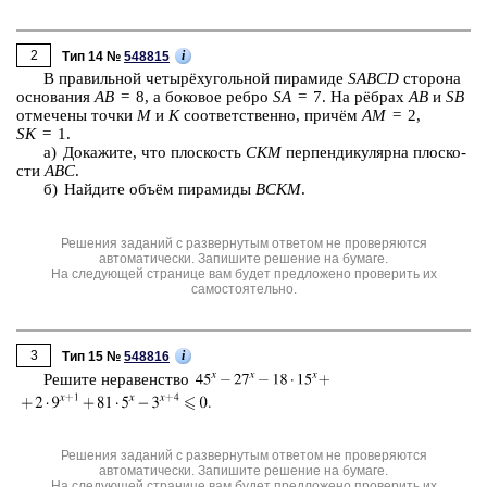
2
i
Тип 14 №
548815
В пра­виль­ной четырёхуголь­ной пи­ра­ми­де
SABCD
сто­ро­на
ос­но­ва­ния
AB
= 8, а бо­ко­вое ребро
SA
= 7. На рёбрах
AB
и
SB
от­ме­че­ны точки
M
и
K
со­от­вет­ствен­но, причём
AM
= 2,
SK
= 1.
а) До­ка­жи­те, что плос­кость
CKM
пер­пен­ди­ку­ляр­на плос­ко­
сти
ABC
.
б) Най­ди­те объём пи­ра­ми­ды
BCKM
.
Решения заданий с развернутым ответом не проверяются
автоматически. Запишите решение на бумаге.
На следующей странице вам будет предложено проверить их
самостоятельно.
3
i
Тип 15 №
548816
Ре­ши­те не­ра­вен­ство
Решения заданий с развернутым ответом не проверяются
автоматически. Запишите решение на бумаге.
На следующей странице вам будет предложено проверить их