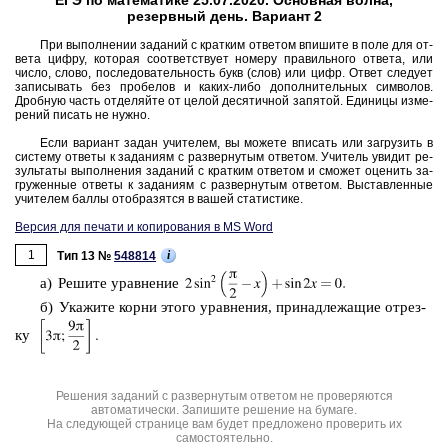
ЕГЭ по математике 25.07.2020. Основная волна,
резервный день. Вариант 2
При вы­пол­не­нии за­да­ний с крат­ким от­ве­том впи­ши­те в поле для от­
ве­та цифру, ко­то­рая со­от­вет­ству­ет но­ме­ру пра­виль­но­го от­ве­та, или
число, слово, по­сле­до­ва­тель­ность букв (слов) или цифр. Ответ сле­ду­ет
за­пи­сы­вать без про­бе­лов и каких-либо до­пол­ни­тель­ных сим­во­лов.
Дроб­ную часть от­де­ляй­те от целой де­ся­тич­ной за­пя­той. Еди­ни­цы из­ме­
ре­ний пи­сать не нужно.
Если ва­ри­ант задан учи­те­лем, вы мо­же­те впи­сать или за­гру­зить в
си­сте­му от­ве­ты к за­да­ни­ям с раз­вер­ну­тым от­ве­том. Учи­тель уви­дит ре­
зуль­та­ты вы­пол­не­ния за­да­ний с крат­ким от­ве­том и смо­жет оце­нить за­
гру­жен­ные от­ве­ты к за­да­ни­ям с раз­вер­ну­тым от­ве­том. Вы­став­лен­ные
учи­те­лем баллы отоб­ра­зят­ся в вашей ста­ти­сти­ке.
Версия для печати и копирования в MS Word
1
i
Тип 13 №
548814
а) Ре­ши­те урав­не­ние
б) Ука­жи­те корни этого урав­не­ния, при­над­ле­жа­щие от­рез­
ку
Решения заданий с развернутым ответом не проверяются
автоматически. Запишите решение на бумаге.
На следующей странице вам будет предложено проверить их
самостоятельно.