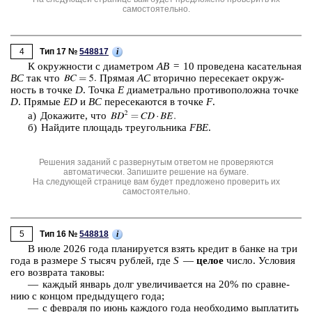
самостоятельно.
4
i
Тип 17 №
548817
К окруж­но­сти с диа­мет­ром
AB
= 10 про­ве­де­на ка­са­тель­ная
BC
так что
Пря­мая
AC
вто­рич­но пе­ре­се­ка­ет окруж­
ность в точке
D
. Точка
E
диа­мет­раль­но про­ти­во­по­лож­на точке
D
. Пря­мые
ED
и
BC
пе­ре­се­ка­ют­ся в точке
F
.
а) До­ка­жи­те, что
б) Най­ди­те пло­щадь тре­уголь­ни­ка
FBE
.
Решения заданий с развернутым ответом не проверяются
автоматически. Запишите решение на бумаге.
На следующей странице вам будет предложено проверить их
самостоятельно.
5
i
Тип 16 №
548818
В июле 2026 года пла­ни­ру­ет­ся взять кре­дит в банке на три
года в раз­ме­ре
S
тысяч руб­лей, где
S
—
целое
число. Усло­вия
его воз­вра­та та­ко­вы:
— каж­дый ян­варь долг уве­ли­чи­ва­ет­ся на 20% по срав­не­
нию с кон­цом преды­ду­ще­го года;
— с фев­ра­ля по июнь каж­до­го года не­об­хо­ди­мо вы­пла­тить