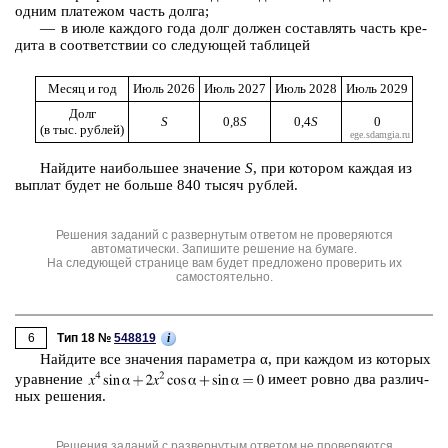
одним пла­те­жом часть долга;
— в июле каж­до­го года долг дол­жен со­став­лять часть кре­
ди­та в со­от­вет­ствии со сле­ду­ю­щей таб­ли­цей
Месяц и год
Июль 2026
Июль 2027
Июль 2028
Июль 2029
Долг
S
0,8
S
0,4
S
0
(в тыс. руб­лей)
Най­ди­те наи­боль­шее зна­че­ние
S
, при ко­то­ром каж­дая из
вы­плат будет не боль­ше 840 тысяч руб­лей.
Решения заданий с развернутым ответом не проверяются
автоматически. Запишите решение на бумаге.
На следующей странице вам будет предложено проверить их
самостоятельно.
6
i
Тип 18 №
548819
Най­ди­те все зна­че­ния па­ра­мет­ра α, при каж­дом из ко­то­рых
урав­не­ние
имеет ровно два раз­лич­
ных ре­ше­ния.
Решения заданий с развернутым ответом не проверяются