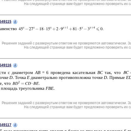
На следующей странице вам будет предложено проверить их с
i
549115
ра­вен­ство
Решения заданий с развернутым ответом не проверяются автоматически. З
На следующей странице вам будет предложено проверить их с
i
549116
­сти с диа­мет­ром
AB
= 6 про­ве­де­на ка­са­тель­ная
BC
так, что
точке
D
. Точка
E
диа­мет­раль­но про­ти­во­по­лож­на точке
D
. Пря­мые
E
те, что
 пло­щадь тре­уголь­ни­ка
FBE
.
Решения заданий с развернутым ответом не проверяются автоматически. З
На следующей странице вам будет предложено проверить их с
i
549117
 года пла­ни­ру­ет­ся взять кре­дит в банке на три года в раз­ме­ре
S
ты