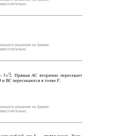
амостоятельно.
апишите решение на бумаге.
амостоятельно.
Пря­мая
AC
вто­рич­но пе­ре­се­ка­ет
D
и
BC
пе­ре­се­ка­ют­ся в точке
F
.
апишите решение на бумаге.
амостоятельно.
сяч руб­лей, где
S
—
целое
число. Усло­