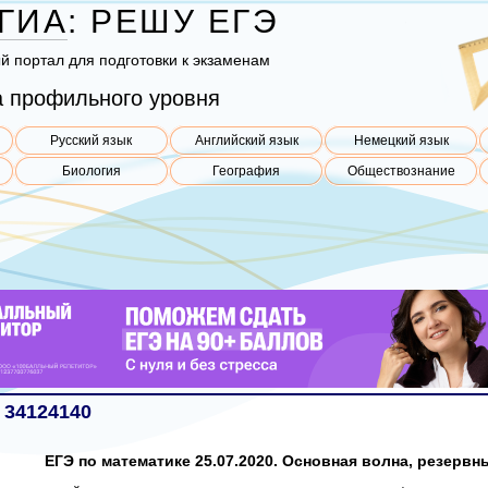
ГИА
:
РЕШУ
ЕГЭ
ый пор­тал для под­го­тов­ки к эк­за­ме­нам
 профильного уровня
Русский язык
Английский язык
Немецкий язык
Биология
География
Обществознание
 34124140
ЕГЭ по математике 25.07.2020. Основная волна, резервн