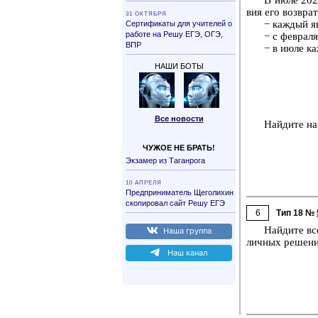
вия его воз­вра­т
31 ОК­ТЯБ­РЯ
− каж­дый ян
Сер­ти­фи­ка­ты для учи­те­лей о
ра­бо­те на Решу ЕГЭ, ОГЭ,
− с фев­ра­л
ВПР
− в июле каж
НАШИ БОТЫ
Все но­во­сти
Най­ди­те на
ЧУЖОЕ НЕ БРАТЬ!
Эк­за­мер из Та­ган­ро­га
10 АП­РЕ­ЛЯ
Пред­при­ни­ма­тель Ще­го­ли­хин
ско­пи­ро­вал сайт Решу ЕГЭ
6
Тип 18 №
Най­ди­те вс
Наша груп­па
лич­ных ре­ше­н
Наш канал