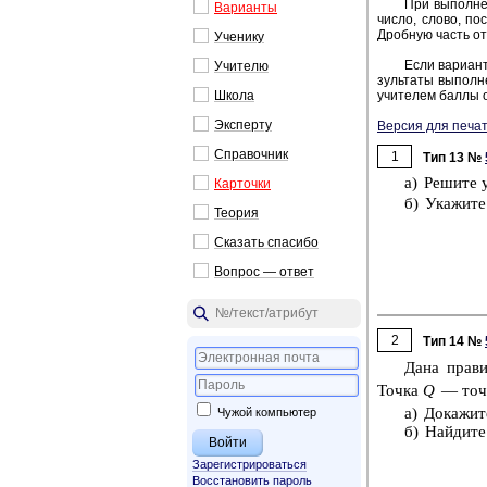
При вы­пол­не­
Ва­ри­ан­ты
число, слово, по­с
Дроб­ную часть от­
Уче­ни­ку
Если ва­ри­ант
Учи­те­лю
зуль­та­ты вы­пол­н
Школа
учи­те­лем баллы о
Экс­пер­ту
Версия для печат
Спра­воч­ник
1
Тип 13 №
а) Ре­ши­те 
Кар­точ­ки
б) Ука­жи­те
Тео­рия
Ска­зать спа­си­бо
Во­прос — ответ
2
Тип 14 №
Дана пра­ви
Точка
Q
— точка
а) До­ка­жи
Чужой компьютер
б) Най­ди­те
Зарегистрироваться
Восстановить пароль