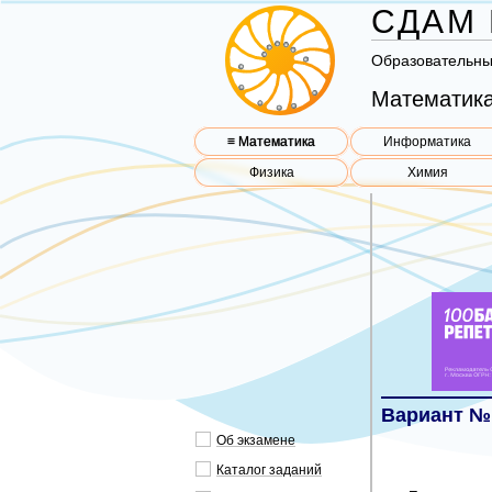
СДАМ 
Об­ра­зо­ва­тель­н
Математика
≡ Математика
Информатика
Физика
Химия
Вариант №
Об эк­за­ме­не
Ка­та­лог за­да­ний