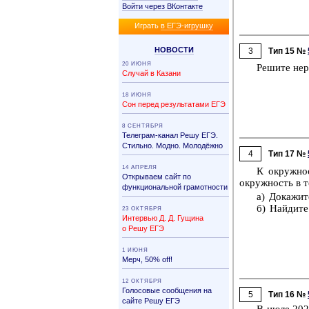
Войти через ВКонтакте
Иг­рать
в ЕГЭ-иг­руш­ку
НО­ВО­СТИ
3
Тип 15 №
20 ИЮНЯ
Ре­ши­те не­
Случай в Казани
18 ИЮНЯ
Сон перед результатами ЕГЭ
8 СЕНТЯБРЯ
Телеграм-канал Решу ЕГЭ.
Стильно. Модно. Молодёжно
4
Тип 17 №
14 АПРЕЛЯ
К окруж­но
Открываем сайт по
окруж­ность в 
функциональной грамотности
а) До­ка­жи­
б) Най­ди­те
23 ОКТЯБРЯ
Интервью Д. Д. Гущина
о Решу ЕГЭ
1 ИЮНЯ
Мерч, 50% off!
12 ОКТЯБРЯ
Голосовые сообщения на
5
Тип 16 №
сайте Решу ЕГЭ
В июле 2025