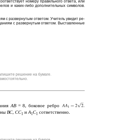
от­вет­ству­ет но­ме­ру пра­виль­но­го от­ве­та, или
е­лов и каких-либо до­пол­ни­тель­ных сим­во­лов.
и­ям с раз­вер­ну­тым от­ве­том. Учи­тель уви­дит ре­
да­ни­ям с раз­вер­ну­тым от­ве­том. Вы­став­лен­ные
апишите решение на бумаге.
амостоятельно.
ва­ния
AB
= 8, бо­ко­вое ребро
и­ны
ВС
,
СC
и
А
C
cот­вет­ствен­но.
1
1
1
апишите решение на бумаге.