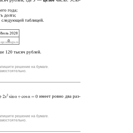
е­го года;
ть долга;
 сле­ду­ю­щей таб­ли­цей.
Июль 2028
0
­ше 120 тысяч руб­лей.
апишите решение на бумаге.
амостоятельно.
имеет ровно два раз­
апишите решение на бумаге.
амостоятельно.