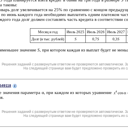
а та­ко­вы:
­варь долг уве­ли­чи­ва­ет­ся на 25% по срав­не­нию с кон­цом преды­ду­щ
я по июнь каж­до­го года не­об­хо­ди­мо вы­пла­тить одним пла­те­жом час
­до­го года долг дол­жен со­став­лять часть кре­ди­та в со­от­вет­ствии со
Месяц и год
Июль 2025
Июль 2026
Июль 2027
Долг (в тыс. руб­лей)
S
0,7
S
0,3
S
и­мень­шее зна­че­ние
S
, при ко­то­ром каж­дая из вы­плат будет не мень
Решения заданий с развернутым ответом не проверяются автоматически. З
На следующей странице вам будет предложено проверить их с
i
549118
е зна­че­ния па­ра­мет­ра α, при каж­дом из ко­то­рых урав­не­ние
ия.
Решения заданий с развернутым ответом не проверяются автоматически. З
На следующей странице вам будет предложено проверить их с