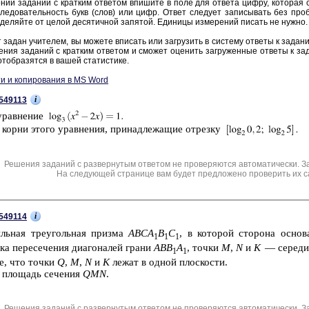
нии за­да­ний с крат­ким от­ве­том впи­ши­те в поле для от­ве­та цифру, ко­то­рая со­
ле­до­ва­тель­ность букв (слов) или цифр. Ответ сле­ду­ет за­пи­сы­вать без про­б
де­ляй­те от целой де­ся­тич­ной за­пя­той. Еди­ни­цы из­ме­ре­ний пи­сать не нужно.
 задан учи­те­лем, вы мо­же­те впи­сать или за­гру­зить в си­сте­му от­ве­ты к за­да­н
е­ния за­да­ний с крат­ким от­ве­том и смо­жет оце­нить за­гру­жен­ные от­ве­ты к за­
тоб­ра­зят­ся в вашей ста­ти­сти­ке.
и и копирования в MS Word
i
549113
урав­не­ние
 корни этого урав­не­ния, при­над­ле­жа­щие от­рез­ку
Решения заданий с развернутым ответом не проверяются автоматически. З
На следующей странице вам будет предложено проверить их с
i
549114
ль­ная тре­уголь­ная приз­ма
ABCA
B
C
, в ко­то­рой сто­ро­на ос­но­
1
1
1
 пе­ре­се­че­ния диа­го­на­лей грани
ABB
А
, точки
M
,
N
и
K
— се­ре­д
1
1
­те, что точки
Q
,
M
,
N
и
K
лежат в одной плос­ко­сти.
 пло­щадь се­че­ния
QMN
.
Решения заданий с развернутым ответом не проверяются автоматически. З