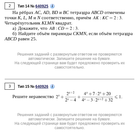
2
i
Тип 14 №
640925
На рёбрах
AC
,
AD
,
BD
и
BC
тет­ра­эд­ра
ABCD
от­ме­че­ны
точки
K
,
L
,
M
и
N
со­от­вет­ствен­но, причём
Четырёхуголь­ник
KLMN
квад­рат.
а) До­ка­жи­те, что
б) Най­ди­те объём пи­ра­ми­ды
CKMN
, если объём тет­ра­эд­ра
ABCD
равен 25.
Решения заданий с развернутым ответом не проверяются
автоматически. Запишите решение на бумаге.
На следующей странице вам будет предложено проверить их
самостоятельно.
3
i
Тип 15 №
640926
Ре­ши­те не­ра­вен­ство
Решения заданий с развернутым ответом не проверяются
автоматически. Запишите решение на бумаге.
На следующей странице вам будет предложено проверить их
самостоятельно.