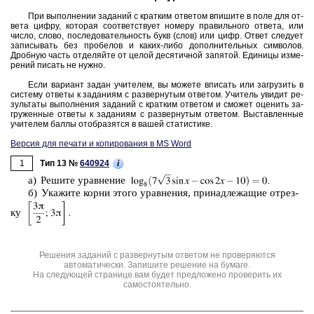
При вы­пол­не­нии за­да­ний с крат­ким от­ве­том впи­ши­те в поле для от­
ве­та цифру, ко­то­рая со­от­вет­ству­ет но­ме­ру пра­виль­но­го от­ве­та, или
число, слово, по­сле­до­ва­тель­ность букв (слов) или цифр. Ответ сле­ду­ет
за­пи­сы­вать без про­бе­лов и каких-либо до­пол­ни­тель­ных сим­во­лов.
Дроб­ную часть от­де­ляй­те от целой де­ся­тич­ной за­пя­той. Еди­ни­цы из­ме­
ре­ний пи­сать не нужно.
Если ва­ри­ант задан учи­те­лем, вы мо­же­те впи­сать или за­гру­зить в
си­сте­му от­ве­ты к за­да­ни­ям с раз­вер­ну­тым от­ве­том. Учи­тель уви­дит ре­
зуль­та­ты вы­пол­не­ния за­да­ний с крат­ким от­ве­том и смо­жет оце­нить за­
гру­жен­ные от­ве­ты к за­да­ни­ям с раз­вер­ну­тым от­ве­том. Вы­став­лен­ные
учи­те­лем баллы отоб­ра­зят­ся в вашей ста­ти­сти­ке.
Версия для печати и копирования в MS Word
1
i
Тип 13 №
640924
a) Ре­ши­те урав­не­ние
б) Ука­жи­те корни этого урав­не­ния, при­над­ле­жа­щие от­рез­
ку
Решения заданий с развернутым ответом не проверяются
автоматически. Запишите решение на бумаге.
На следующей странице вам будет предложено проверить их
самостоятельно.