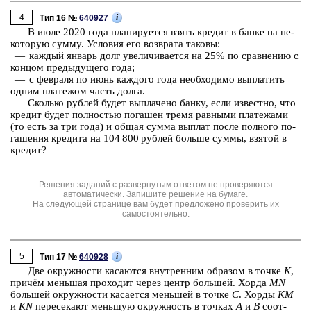
4
i
Тип 16 №
640927
В июле 2020 года пла­ни­ру­ет­ся взять кре­дит в банке на не­
ко­то­рую сумму. Усло­вия его воз­вра­та та­ко­вы:
— каж­дый ян­варь долг уве­ли­чи­ва­ет­ся на 25% по срав­не­нию с
кон­цом преды­ду­ще­го года;
— с фев­ра­ля по июнь каж­до­го года не­об­хо­ди­мо вы­пла­тить
одним пла­те­жом часть долга.
Сколь­ко руб­лей будет вы­пла­че­но банку, если из­вест­но, что
кре­дит будет пол­но­стью по­га­шен тремя рав­ны­ми пла­те­жа­ми
(то есть за три года) и общая сумма вы­плат после пол­но­го по­
га­ше­ния кре­ди­та на 104 800 руб­лей боль­ше суммы, взя­той в
кре­дит?
Решения заданий с развернутым ответом не проверяются
автоматически. Запишите решение на бумаге.
На следующей странице вам будет предложено проверить их
самостоятельно.
5
i
Тип 17 №
640928
Две окруж­но­сти ка­са­ют­ся внут­рен­ним об­ра­зом в точке
K
,
причём мень­шая про­хо­дит через центр боль­шей. Хорда
MN
боль­шей окруж­но­сти ка­са­ет­ся мень­шей в точке
C
. Хорды
KM
и
KN
пе­ре­се­ка­ют мень­шую окруж­ность в точ­ках
A
и
B
со­от­