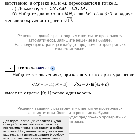
вет­ствен­но, а от­рез­ки
KC
и
AB
пе­ре­се­ка­ют­ся в точке
L
.
а) До­ка­жи­те, что
б) Най­ди­те длину хорды
MN
, если
a ра­ди­ус
мень­шей окруж­но­сти равен
Решения заданий с развернутым ответом не проверяются
автоматически. Запишите решение на бумаге.
На следующей странице вам будет предложено проверить их
самостоятельно.
6
i
Тип 18 №
640929
Най­ди­те все зна­че­ния
a
, при каж­дом из ко­то­рых урав­не­ние
имеет на от­рез­ке [0; 1] ровно один ко­рень.
Решения заданий с развернутым ответом не проверяются
автоматически. Запишите решение на бумаге.
На следующей странице вам будет предложено проверить их
Для пер­со­на­ли­за­ции сер­ви­сов и удоб­
самостоятельно.
ства ра­бо­ты на сайте ис­поль­зу­ют­ся
программа «Яндекс Метрика» и файлы
«cookie». Про­дол­жая ра­бо­ту, вы со­гла­
ша­е­тесь с их ис­поль­зо­ва­ни­ем («cookie»
мо­жно от­клю­чить в на­строй­ках ва­ше­го