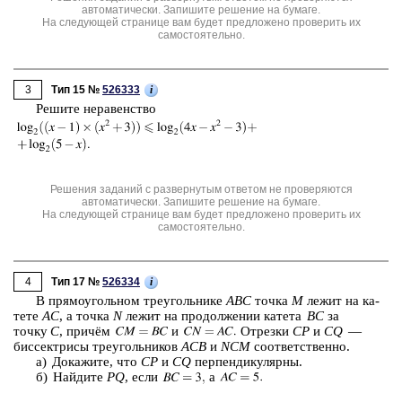
автоматически. Запишите решение на бумаге.
На следующей странице вам будет предложено проверить их
самостоятельно.
3
i
Тип 15 №
526333
Ре­ши­те не­ра­вен­ство
Решения заданий с развернутым ответом не проверяются
автоматически. Запишите решение на бумаге.
На следующей странице вам будет предложено проверить их
самостоятельно.
4
i
Тип 17 №
526334
В пря­мо­уголь­ном тре­уголь­ни­ке
ABC
точка
M
лежит на ка­
те­те
AC
, а точка
N
лежит на про­дол­же­нии ка­те­та
BC
за
точку
C
, причём
и
От­рез­ки
CP
и
CQ
—
бис­сек­три­сы тре­уголь­ни­ков
ACB
и
NCM
со­от­вет­ствен­но.
а) До­ка­жи­те, что
CP
и
СQ
пер­пен­ди­ку­ляр­ны.
б) Най­ди­те
PQ
, если
а