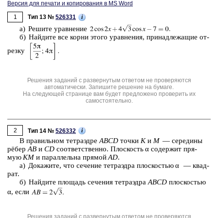
Версия для печати и копирования в MS Word
1
i
Тип 13 №
526331
а) Ре­ши­те урав­не­ние
б) Най­ди­те все корни этого урав­не­ния, при­над­ле­жа­щие от­
рез­ку
Решения заданий с развернутым ответом не проверяются
автоматически. Запишите решение на бумаге.
На следующей странице вам будет предложено проверить их
самостоятельно.
2
i
Тип 14 №
526332
В пра­виль­ном тет­ра­эд­ре
ABCD
точки
K
и
M
— се­ре­ди­ны
рёбер
AB
и
CD
со­от­вет­ствен­но. Плос­кость α со­дер­жит пря­
мую
KM
и па­рал­лель­на пря­мой
AD
.
а) До­ка­жи­те, что се­че­ние тет­ра­эд­ра плос­ко­стью α — квад­
рат.
б) Най­ди­те пло­щадь се­че­ния тет­ра­эд­ра
ABCD
плос­ко­стью
α, если
Решения заданий с развернутым ответом не проверяются