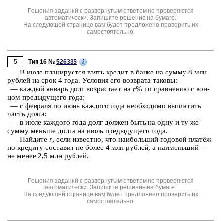
Решения заданий с развернутым ответом не проверяются
автоматически. Запишите решение на бумаге.
На следующей странице вам будет предложено проверить их
самостоятельно.
5
i
Тип 16 №
526335
В июле пла­ни­ру­ет­ся взять кре­дит в банке на сумму 8 млн
руб­лей на срок 4 года. Усло­вия его воз­вра­та та­ко­вы:
— каж­дый ян­варь долг воз­рас­та­ет на
r
% по срав­не­нию с кон­
цом преды­ду­ще­го года;
— с фев­ра­ля по июнь каж­до­го года не­об­хо­ди­мо вы­пла­тить
часть долга;
— в июле каж­до­го года долг дол­жен быть на одну и ту же
сумму мень­ше долга на июль преды­ду­ще­го года.
Най­ди­те
r
, если из­вест­но, что наи­боль­ший го­до­вой платёж
по кре­ди­ту со­ста­вит не более 4 млн руб­лей, а наи­мень­ший —
не менее 2,5 млн руб­лей.
Решения заданий с развернутым ответом не проверяются
автоматически. Запишите решение на бумаге.
На следующей странице вам будет предложено проверить их
самостоятельно.