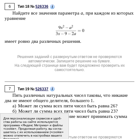
6
i
Тип 18 №
526336
Най­ди­те все зна­че­ния па­ра­мет­ра
a
, при каж­дом из ко­то­рых
урав­не­ние
имеет ровно два раз­лич­ных ре­ше­ния.
Решения заданий с развернутым ответом не проверяются
автоматически. Запишите решение на бумаге.
На следующей странице вам будет предложено проверить их
самостоятельно.
7
i
Тип 19 №
526337
Пять раз­лич­ных на­ту­раль­ных чисел та­ко­вы, что ни­ка­кие
два не имеют об­ще­го де­ли­те­ля, боль­ше­го 1.
а) Может ли сумма всех пяти чисел быть равна 26?
б) Может ли сумма всех пяти чисел быть равна 23?
в) Какое наи­мень­шее зна­че­ние может при­ни­мать сумма
Для пер­со­на­ли­за­ции сер­ви­сов и удоб­
всех пяти чисел?
ства ра­бо­ты на сайте ис­поль­зу­ют­ся
программа «Яндекс Метрика» и файлы
«cookie». Про­дол­жая ра­бо­ту, вы со­гла­
ша­е­тесь с их ис­поль­зо­ва­ни­ем («cookie»
мо­жно от­клю­чить в на­строй­ках ва­ше­го
Решения заданий с развернутым ответом не проверяются
бра­у­зе­ра).