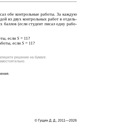
сал обе кон­троль­ные ра­бо­ты. За каж­дую
­дой из двух кон­троль­ных работ в от­дель­
их бал­лов (если сту­дент писал одну ра­бо­
о­ты, если
S
= 11?
а­бо­ты, если
S
= 11?
апишите решение на бумаге.
амостоятельно.
шения.
© Гущин Д. Д., 2011—2026