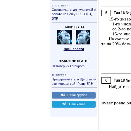
31 ОК­ТЯБ­РЯ
Сер­ти­фи­ка­ты для учи­те­лей о
5
Тип 16 №
ра­бо­те на Решу ЕГЭ, ОГЭ,
ВПР
15-го ян­ва­
− 1-го чис
НАШИ БОТЫ
− со 2-го п
− 15-го чи
На сколь­ко 
та на 20% боль­
Все но­во­сти
ЧУЖОЕ НЕ БРАТЬ!
Эк­за­мер из Та­ган­ро­га
10 АП­РЕ­ЛЯ
Пред­при­ни­ма­тель Ще­го­ли­хин
6
Тип 18 №
ско­пи­ро­вал сайт Решу ЕГЭ
Най­ди­те вс
Наша груп­па
имеет ровно один
Наш канал