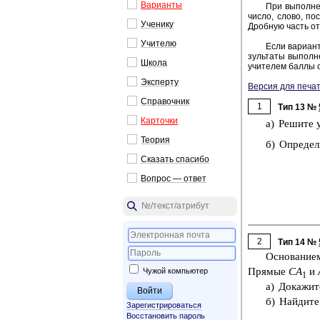
Ва­ри­ан­ты
При вы­пол­не­
число, слово, по­с
Уче­ни­ку
Дроб­ную часть от­
Учи­те­лю
Если ва­ри­ант
зуль­та­ты вы­пол­н
Школа
учи­те­лем баллы о
Экс­пер­ту
Версия для печат
Спра­воч­ник
1
Тип 13 №
Кар­точ­ки
а) Ре­ши­те 
Тео­рия
б) Опре­де­л
Ска­зать спа­си­бо
Во­прос — ответ
2
Тип 14 №
Ос­но­ва­ни
Пря­мые
CA
и
Чужой компьютер
1
а) До­ка­жи­
б) Най­ди­т
Зарегистрироваться
Восстановить пароль