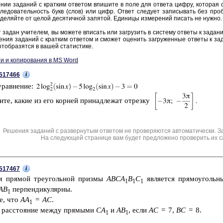
нии за­да­ний с крат­ким от­ве­том впи­ши­те в поле для от­ве­та цифру, ко­то­рая со­
ле­до­ва­тель­ность букв (слов) или цифр. Ответ сле­ду­ет за­пи­сы­вать без про­б
де­ляй­те от целой де­ся­тич­ной за­пя­той. Еди­ни­цы из­ме­ре­ний пи­сать не нужно.
 задан учи­те­лем, вы мо­же­те впи­сать или за­гру­зить в си­сте­му от­ве­ты к за­да­н
е­ния за­да­ний с крат­ким от­ве­том и смо­жет оце­нить за­гру­жен­ные от­ве­ты к за­
тоб­ра­зят­ся в вашей ста­ти­сти­ке.
и и копирования в MS Word
i
517466
урав­не­ние:
и­те, какие из его кор­ней при­над­ле­жат от­рез­ку
Решения заданий с развернутым ответом не проверяются автоматически. З
На следующей странице вам будет предложено проверить их с
i
517467
­ем пря­мой тре­уголь­ной приз­мы
ABCA
B
C
яв­ля­ет­ся пря­мо­уголь­
1
1
1
AB
пер­пен­ди­ку­ляр­ны.
1
те, что
AA
=
AС
.
1
е рас­сто­я­ние между пря­мы­ми
CA
и
AB
, если
AC
= 7,
BC
= 8.
1
1