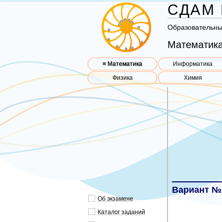
СДАМ 
Об­ра­зо­ва­тель­н
Математика
≡ Математика
Информатика
Физика
Химия
Вариант №
Об эк­за­ме­не
Ка­та­лог за­да­ний