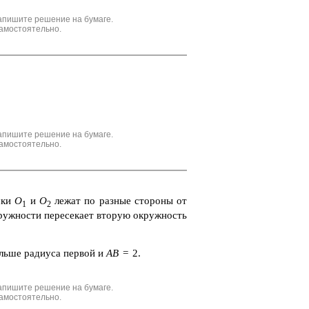
апишите решение на бумаге.
амостоятельно.
апишите решение на бумаге.
амостоятельно.
чки
O
и
O
лежат по раз­ные сто­ро­ны от
1
2
ж­но­сти пе­ре­се­ка­ет вто­рую окруж­ность
ль­ше ра­ди­у­са пер­вой и
AB
= 2.
апишите решение на бумаге.
амостоятельно.