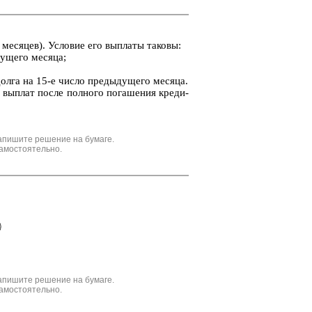
ме­ся­цев). Усло­вие его вы­пла­ты та­ко­вы:
­ще­го ме­ся­ца;
лга на 15-е число преды­ду­ще­го ме­ся­ца.
 вы­плат после пол­но­го по­га­ше­ния кре­ди­
апишите решение на бумаге.
амостоятельно.
апишите решение на бумаге.
амостоятельно.