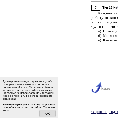
7
Тип 19 №
Каж­дый из 
ра­бо­ту можно 
но­сти сред­ний
ту, то он на­зва
а) При­ве­ди
б) Могло ли 
в) Какое наи
Для пер­со­на­ли­за­ции сер­ви­сов и удоб­
ства ра­бо­ты на сайте ис­поль­зу­ют­ся
программа «Яндекс Метрика» и файлы
Наверх
«cookie». Про­дол­жая ра­бо­ту, вы со­гла­
ша­е­тесь с их ис­поль­зо­ва­ни­ем («cookie»
мо­жно от­клю­чить в на­строй­ках ва­ше­го
бра­у­зе­ра).
Бло­ки­ров­щи­ки ре­кла­мы пор­тят ра­бо­то­
спо­соб­ность скрип­тов сайта.
Отклю­чи­
те их.
О про­ек­те
·
Ре­дак
OK