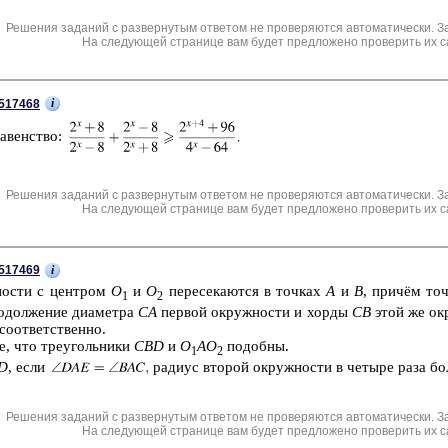
Решения заданий с развернутым ответом не проверяются автоматически. З
На следующей странице вам будет предложено проверить их с
i
517468
ра­вен­ство:
Решения заданий с развернутым ответом не проверяются автоматически. З
На следующей странице вам будет предложено проверить их с
i
517469
но­сти с цен­тром
O
и
O
пе­ре­се­ка­ют­ся в точ­ках
A
и
B
, причём то
1
2
о­дол­же­ние диа­мет­ра
CA
пер­вой окруж­но­сти и хорды
CB
этой же окру
со­от­вет­ствен­но.
те, что тре­уголь­ни­ки
CBD
и
O
AO
по­доб­ны.
1
2
D
, если
ра­ди­ус вто­рой окруж­но­сти в че­ты­ре раза бо
Решения заданий с развернутым ответом не проверяются автоматически. З
На следующей странице вам будет предложено проверить их с