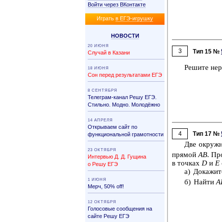
Войти через ВКонтакте
Иг­рать
в ЕГЭ-иг­руш­ку
НО­ВО­СТИ
20 ИЮНЯ
3
Тип 15 №
Случай в Казани
Ре­ши­те не­
18 ИЮНЯ
Сон перед результатами ЕГЭ
8 СЕНТЯБРЯ
Телеграм-канал Решу ЕГЭ.
Стильно. Модно. Молодёжно
14 АПРЕЛЯ
Открываем сайт по
4
Тип 17 №
функциональной грамотности
Две окруж­
23 ОКТЯБРЯ
пря­мой
AB
. Пр
Интервью Д. Д. Гущина
в точ­ках
D
и
E
о Решу ЕГЭ
а) До­ка­жи­
1 ИЮНЯ
б) Найти
A
Мерч, 50% off!
12 ОКТЯБРЯ
Голосовые сообщения на
сайте Решу ЕГЭ