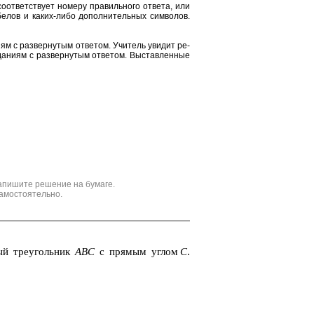
от­вет­ству­ет но­ме­ру пра­виль­но­го от­ве­та, или
е­лов и каких-либо до­пол­ни­тель­ных сим­во­лов.
и­ям с раз­вер­ну­тым от­ве­том. Учи­тель уви­дит ре­
да­ни­ям с раз­вер­ну­тым от­ве­том. Вы­став­лен­ные
апишите решение на бумаге.
амостоятельно.
ный тре­уголь­ник
ABC
с пря­мым углом
C
.