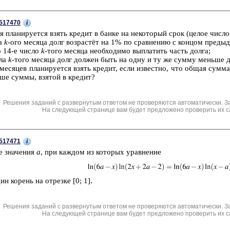
i
517470
ря пла­ни­ру­ет­ся взять кре­дит в банке на не­ко­то­рый срок (целое число 
ла
k
-ого ме­ся­ца долг воз­растёт на 1% по срав­не­нию с кон­цом преды­ду
о 14-е число
k
-того ме­ся­ца не­об­хо­ди­мо вы­пла­тить часть долга;
сла
k
-того ме­ся­ца долг дол­жен быть на одну и ту же сумму мень­ше до
ме­ся­цев пла­ни­ру­ет­ся взять кре­дит, если из­вест­но, что общая сумма
ше суммы, взя­той в кре­дит?
Решения заданий с развернутым ответом не проверяются автоматически. З
На следующей странице вам будет предложено проверить их с
i
517471
е зна­че­ния
а
, при каж­дом из ко­то­рых урав­не­ние
 ко­рень на от­рез­ке [0; 1].
Решения заданий с развернутым ответом не проверяются автоматически. З
На следующей странице вам будет предложено проверить их с