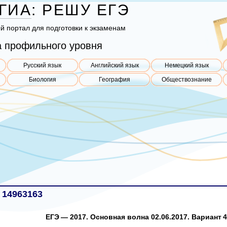
ГИА
:
РЕШУ
ЕГЭ
ый пор­тал для под­го­тов­ки к эк­за­ме­нам
 профильного уровня
Русский язык
Английский язык
Немецкий язык
Биология
География
Обществознание
 14963163
ЕГЭ — 2017. Основная волна 02.06.2017. Вариант 4