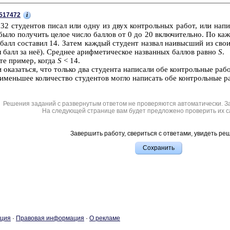
i
517472
32 сту­ден­тов писал или одну из двух кон­троль­ных работ, или на­пи­
было по­лу­чить целое число бал­лов от 0 до 20 вклю­чи­тель­но. По каж
 балл со­ста­вил 14. Затем каж­дый сту­дент на­звал наи­выс­ший из сво
л балл за неё). Сред­нее ариф­ме­ти­че­ское на­зван­ных бал­лов равно
S
.
­те при­мер, когда
S
< 14.
ока­зать­ся, что толь­ко два сту­ден­та на­пи­са­ли обе кон­троль­ные ра­б
­мень­шее ко­ли­че­ство сту­ден­тов могло на­пи­сать обе кон­троль­ные р
Решения заданий с развернутым ответом не проверяются автоматически. З
На следующей странице вам будет предложено проверить их с
Завершить работу, свериться с ответами, увидеть ре
­ция
·
Пра­во­вая ин­фор­ма­ция
·
О ре­кла­ме