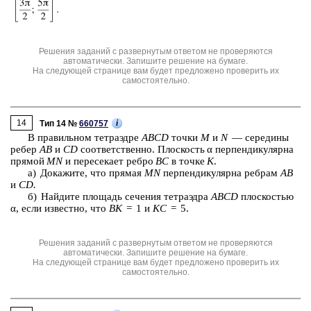
Решения заданий с развернутым ответом не проверяются
автоматически. Запишите решение на бумаге.
На следующей странице вам будет предложено проверить их
самостоятельно.
14
i
Тип 14 №
660757
В пра­виль­ном тет­ра­эд­ре
ABCD
точки
M
и
N
— се­ре­ди­ны
ребер
AB
и
CD
со­от­вет­ствен­но. Плос­кость α пер­пен­ди­ку­ляр­на
пря­мой
MN
и пе­ре­се­ка­ет ребро
BC
в точке
K
.
а) До­ка­жи­те, что пря­мая
MN
пер­пен­ди­ку­ляр­на реб­рам
AB
и
CD.
б) Най­ди­те пло­щадь се­че­ния тет­ра­эд­ра
ABCD
плос­ко­стью
α, если из­вест­но, что
BK
= ⁠1 и
KC
= ⁠5.
Решения заданий с развернутым ответом не проверяются
автоматически. Запишите решение на бумаге.
На следующей странице вам будет предложено проверить их
самостоятельно.