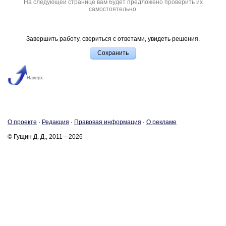
На следующей странице вам будет предложено проверить их
самостоятельно.
Завершить работу, свериться с ответами, увидеть решения.
Наверх
О про­ек­те
·
Ре­дак­ция
·
Пра­во­вая ин­фор­ма­ция
·
О ре­кла­ме
© Гущин Д. Д., 2011—2026