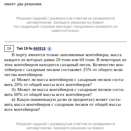
имеет два ре­ше­ния.
Решения заданий с развернутым ответом не проверяются
автоматически. Запишите решение на бумаге.
На следующей странице вам будет предложено проверить их
самостоятельно.
19
i
Тип 19 №
660918
В порту име­ют­ся толь­ко за­пол­нен­ные кон­тей­не­ры, масса
каж­до­го из ко­то­рых равна 20 тонн или 60 тонн. В не­ко­то­рых из
этих кон­тей­не­ров на­хо­дит­ся са­хар­ный песок. Ко­ли­че­ство кон­
тей­не­ров с са­хар­ным пес­ком со­став­ля­ет 25% от об­ще­го ко­ли­
че­ства кон­тей­не­ров.
а) Может ли масса кон­тей­не­ров с са­хар­ным пес­ком со­ста­
вить 20% от общей массы всех кон­тей­не­ров?
б) Может ли масса кон­тей­не­ров с са­хар­ным пес­ком со­ста­
вить 60% от общей массы всех кон­тей­не­ров?
в) Какую наи­мень­шую долю (в про­цен­тах) может со­ста­
вить масса кон­тей­не­ров с са­хар­ным пес­ком от общей массы
всех кон­тей­не­ров?
Решения заданий с развернутым ответом не проверяются
автоматически. Запишите решение на бумаге.