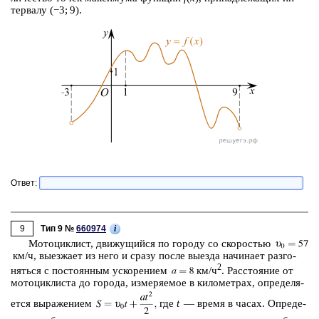
тер­ва­лу (−3; 9).
Ответ:
9
i
Тип 9 №
660974
Мо­то­цик­лист, дви­жу­щий­ся по го­ро­ду со ско­ро­стью
км/ч, вы­ез­жа­ет из него и сразу после вы­ез­да на­чи­на­ет раз­го­
2
нять­ся с по­сто­ян­ным уско­ре­ни­ем
км/ч
. Рас­сто­я­ние от
мо­то­цик­ли­ста до го­ро­да, из­ме­ря­е­мое в ки­ло­мет­рах, опре­де­ля­
ет­ся вы­ра­же­ни­ем
где
t
— время в часах. Опре­де­