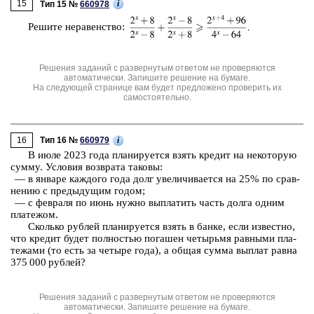
15
i
Тип 15 №
660978
Ре­ши­те не­ра­вен­ство:
Решения заданий с развернутым ответом не проверяются
автоматически. Запишите решение на бумаге.
На следующей странице вам будет предложено проверить их
самостоятельно.
16
i
Тип 16 №
660979
В июле 2023 года пла­ни­ру­ет­ся взять кре­дит на не­ко­то­рую
сумму. Усло­вия воз­вра­та та­ко­вы:
— в ян­ва­ре каж­до­го года долг уве­ли­чи­ва­ет­ся на 25% по срав­
не­нию с преды­ду­щим годом;
— с фев­ра­ля по июнь нужно вы­пла­тить часть долга одним
пла­те­жом.
Сколь­ко руб­лей пла­ни­ру­ет­ся взять в банке, если из­вест­но,
что кре­дит будет пол­но­стью по­га­шен че­тырь­мя рав­ны­ми пла­
те­жа­ми (то есть за че­ты­ре года), а общая сумма вы­плат равна
375 000 руб­лей?
Решения заданий с развернутым ответом не проверяются
автоматически. Запишите решение на бумаге.