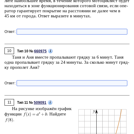
ли­те наи­боль­шее время, в те­че­ние ко­то­ро­го мо­то­цик­лист будет
на­хо­дить­ся в зоне функ­ци­о­ни­ро­ва­ния со­то­вой связи, если опе­
ра­тор га­ран­ти­ру­ет по­кры­тие на рас­сто­я­нии не далее чем в
45 км от го­ро­да. Ответ вы­ра­зи­те в ми­ну­тах.
Ответ:
10
i
Тип 10 №
660975
Таня и Аня вме­сте про­па­лы­ва­ют гряд­ку за 6 минут. Таня
одна про­па­лы­ва­ет гряд­ку за 24 ми­ну­ты. За сколь­ко минут гряд­
ку про­по­лет Аня?
Ответ:
11
i
Тип 11 №
509091
На ри­сун­ке изоб­ражён гра­фик
функ­ции
Най­ди­те