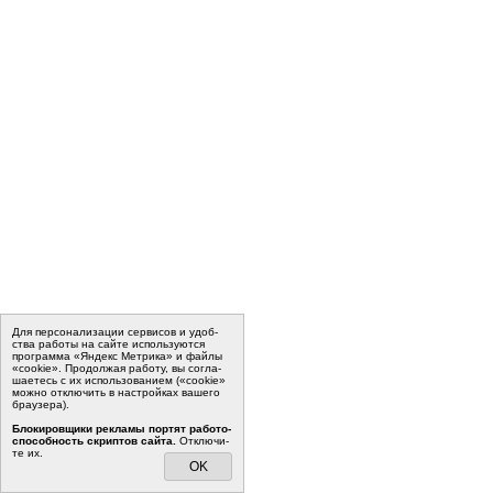
Для пер­со­на­ли­за­ции сер­ви­сов и удоб­
ства ра­бо­ты на сайте ис­поль­зу­ют­ся
программа «Яндекс Метрика» и файлы
«cookie». Про­дол­жая ра­бо­ту, вы со­гла­
ша­е­тесь с их ис­поль­зо­ва­ни­ем («cookie»
мо­жно от­клю­чить в на­строй­ках ва­ше­го
бра­у­зе­ра).
Бло­ки­ров­щи­ки ре­кла­мы пор­тят ра­бо­то­
спо­соб­ность скрип­тов сайта.
Отклю­чи­
те их.
OK