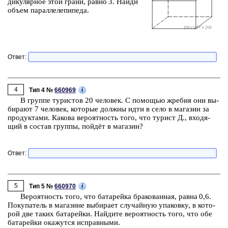
ди­ку­ляр­ное этой грани, равно 3. Найди
объем па­рал­ле­ле­пи­пе­да.
Ответ:
4
i
Тип 4 №
660969
В груп­пе ту­ри­стов 20 че­ло­век. С по­мо­щью жре­бия они вы­
би­ра­ют 7 че­ло­век, ко­то­рые долж­ны идти в село в ма­га­зин за
про­дук­та­ми. Ка­ко­ва ве­ро­ят­ность того, что ту­рист Д., вхо­дя­
щий в со­став груп­пы, пойдёт в ма­га­зин?
Ответ:
5
i
Тип 5 №
660970
Ве­ро­ят­ность того, что ба­та­рей­ка бра­ко­ван­ная, равна 0,6.
По­ку­па­тель в ма­га­зи­не вы­би­ра­ет слу­чай­ную упа­ков­ку, в ко­то­
рой две таких ба­та­рей­ки. Най­ди­те ве­ро­ят­ность того, что обе
ба­та­рей­ки ока­жут­ся ис­прав­ны­ми.