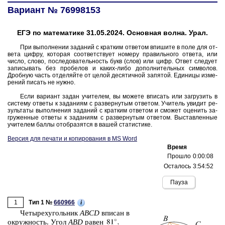
Вариант № 76998153
ЕГЭ по математике 31.05.2024. Основная волна. Урал.
При вы­пол­не­нии за­да­ний с крат­ким от­ве­том впи­ши­те в поле для от­
ве­та цифру, ко­то­рая со­от­вет­ству­ет но­ме­ру пра­виль­но­го от­ве­та, или
число, слово, по­сле­до­ва­тель­ность букв (слов) или цифр. Ответ сле­ду­ет
за­пи­сы­вать без про­бе­лов и каких-либо до­пол­ни­тель­ных сим­во­лов.
Дроб­ную часть от­де­ляй­те от целой де­ся­тич­ной за­пя­той. Еди­ни­цы из­ме­
ре­ний пи­сать не нужно.
Если ва­ри­ант задан учи­те­лем, вы мо­же­те впи­сать или за­гру­зить в
си­сте­му от­ве­ты к за­да­ни­ям с раз­вер­ну­тым от­ве­том. Учи­тель уви­дит ре­
зуль­та­ты вы­пол­не­ния за­да­ний с крат­ким от­ве­том и смо­жет оце­нить за­
гру­жен­ные от­ве­ты к за­да­ни­ям с раз­вер­ну­тым от­ве­том. Вы­став­лен­ные
учи­те­лем баллы отоб­ра­зят­ся в вашей ста­ти­сти­ке.
Версия для печати и копирования в MS Word
Время
Прошло
0:00:09
Осталось
3:54:51
1
i
Тип 1 №
660966
Че­ты­рех­уголь­ник
ABCD
впи­сан в
окруж­ность. Угол
ABD
равен