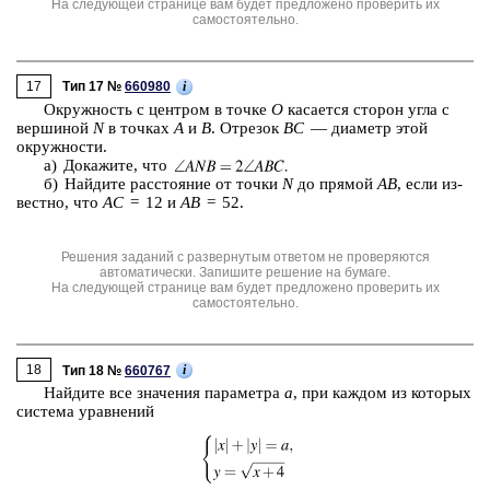
На следующей странице вам будет предложено проверить их
самостоятельно.
17
i
Тип 17 №
660980
Окруж­ность с цен­тром в точке
O
ка­са­ет­ся сто­рон угла с
вер­ши­ной
N
в точ­ках
A
и
B
. От­ре­зок
BC
— диа­метр этой
окруж­но­сти.
а) До­ка­жи­те, что
б) Най­ди­те рас­сто­я­ние от точки
N
до пря­мой
AB
, если из­
вест­но, что
AC
= ⁠12 и
AB
= ⁠52.
Решения заданий с развернутым ответом не проверяются
автоматически. Запишите решение на бумаге.
На следующей странице вам будет предложено проверить их
самостоятельно.
18
i
Тип 18 №
660767
Най­ди­те все зна­че­ния па­ра­мет­ра
a
, при каж­дом из ко­то­рых
си­сте­ма урав­не­ний