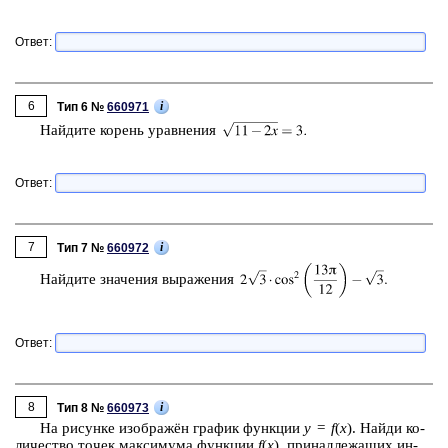
Ответ:
6
i
Тип 6 №
660971
Най­ди­те ко­рень урав­не­ния
Ответ:
7
i
Тип 7 №
660972
Най­ди­те зна­че­ния вы­ра­же­ния
Ответ:
8
i
Тип 8 №
660973
На ри­сун­ке изоб­ражён гра­фик функ­ции
y
=
f
(
x
). Найди ко­
ли­че­ство точек мак­си­му­ма функ­ции
f
(
x
), при­над­ле­жа­щих ин­