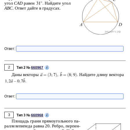
угол
CAD
равен
Най­ди­те угол
ABC
. Ответ дайте в гра­ду­сах.
Ответ:
2
i
Тип 2 №
660967
Даны век­то­ры
Най­ди­те длину век­то­ра
Ответ:
3
i
Тип 3 №
660968
Пло­щадь грани пря­мо­уголь­но­го па­
рал­ле­ле­пи­пе­да равна 20. Ребро, пер­пен­