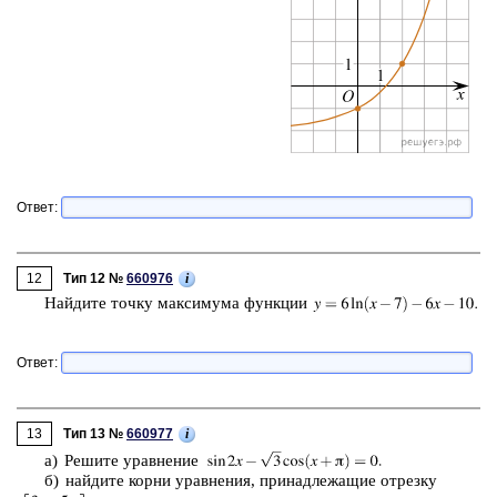
Ответ:
12
i
Тип 12 №
660976
Най­ди­те точку мак­си­му­ма функ­ции
Ответ:
13
i
Тип 13 №
660977
а) Ре­ши­те урав­не­ние
б) най­ди­те корни урав­не­ния, при­над­ле­жа­щие от­рез­ку