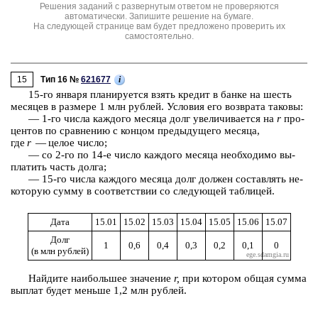
Решения заданий с развернутым ответом не проверяются
автоматически. Запишите решение на бумаге.
На следующей странице вам будет предложено проверить их
самостоятельно.
15
i
Тип 16 №
621677
15-⁠го ян­ва­ря пла­ни­ру­ет­ся взять кре­дит в банке на шесть
ме­ся­цев в раз­ме­ре
1 млн
руб­лей. Усло­вия его воз­вра­та та­ко­вы:
— 1-⁠го числа каж­до­го ме­ся­ца долг уве­ли­чи­ва­ет­ся на
r
про­
цен­тов по срав­не­нию с кон­цом преды­ду­ще­го ме­ся­ца,
где
r
— целое число;
— со 2-⁠го по 14-⁠е число каж­до­го ме­ся­ца не­об­хо­ди­мо вы­
пла­тить часть долга;
— 15-⁠го числа каж­до­го ме­ся­ца долг дол­жен со­став­лять не­
ко­то­рую сумму в со­от­вет­ствии со сле­ду­ю­щей таб­ли­цей.
Дата
15.01
15.02
15.03
15.04
15.05
15.06
15.07
Долг
1
0,6
0,4
0,3
0,2
0,1
0
(в млн руб­лей)
Най­ди­те наи­боль­шее зна­че­ние
r,
при ко­то­ром общая сумма
вы­плат будет мень­ше 1,2 млн руб­лей.