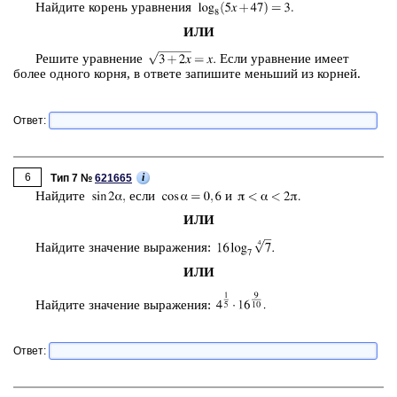
Най­ди­те ко­рень урав­не­ния
ИЛИ
Ре­ши­те урав­не­ние
Если урав­не­ние имеет
более од­но­го корня, в от­ве­те за­пи­ши­те мень­ший из кор­ней.
Ответ:
6
i
Тип 7 №
621665
Най­ди­те
если
и
ИЛИ
Най­ди­те зна­че­ние вы­ра­же­ния:
ИЛИ
Най­ди­те зна­че­ние вы­ра­же­ния:
Ответ: