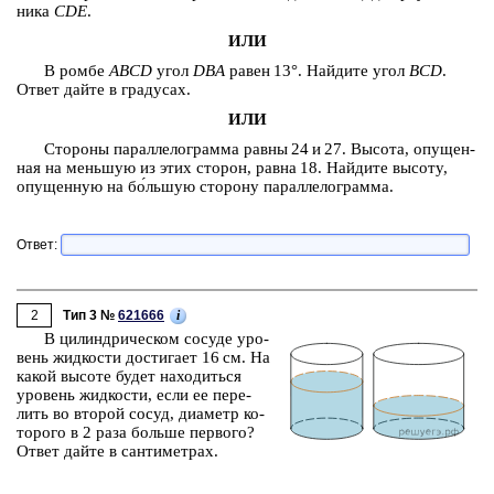
ни­ка
CDE
.
ИЛИ
В ромбе
ABCD
угол
DBA
равен 13°. Най­ди­те угол
BCD
.
Ответ дайте в гра­ду­сах.
ИЛИ
Сто­ро­ны па­рал­ле­ло­грам­ма равны 24 и 27. Вы­со­та, опу­щен­
ная на мень­шую из этих сто­рон, равна 18. Най­ди­те вы­со­ту,
опу­щен­ную на бо́льшую сто­ро­ну па­рал­ле­ло­грам­ма.
Ответ:
2
i
Тип 3 №
621666
В ци­лин­дри­че­ском со­су­де уро­
вень жид­ко­сти до­сти­га­ет 16 см. На
какой вы­со­те будет на­хо­дить­ся
уро­вень жид­ко­сти, если ее пе­ре­
лить во вто­рой сосуд, диа­метр ко­
то­ро­го в
2 раза
боль­ше пер­во­го?
Ответ дайте в сан­ти­мет­рах.