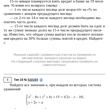
15-го ян­ва­ря пла­ни­ру­ет­ся взять кре­дит в банке на 19 ме­ся­
цев. Усло­вия его воз­вра­та та­ко­вы:
— 1-⁠го числа каж­до­го ме­ся­ца долг воз­растёт на
r
% по
срав­не­нию с кон­цом преды­ду­ще­го ме­ся­ца;
— со 2-⁠го по 14-⁠е число каж­до­го ме­ся­ца не­об­хо­ди­мо вы­
пла­тить часть долга;
— 15-⁠го числа каж­до­го ме­ся­ца долг дол­жен быть на одну и
ту же сумму мень­ше долга на 15-⁠е число преды­ду­ще­го ме­ся­
ца. Из­вест­но, что общая сумма вы­плат после пол­но­го по­га­ше­
ния кре­ди­та на 30% боль­ше суммы, взя­той в кре­дит. Най­ди­те
r
.
Решения заданий с развернутым ответом не проверяются
автоматически. Запишите решение на бумаге.
На следующей странице вам будет предложено проверить их
самостоятельно.
6
i
Тип 18 №
510104
Най­ди­те все зна­че­ния
a
, при каж­дом из ко­то­рых си­сте­ма
урав­не­ний