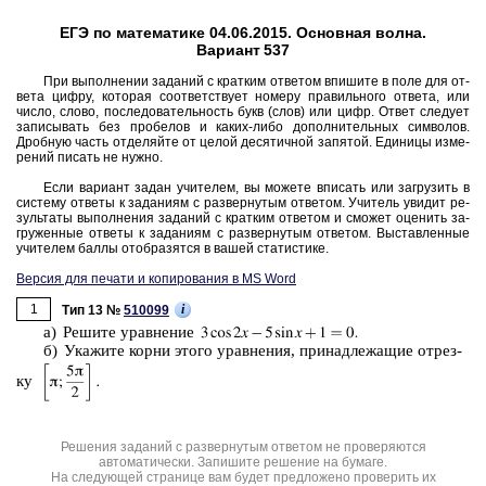
ЕГЭ по математике 04.06.2015. Основная волна.
Вариант 537
При вы­пол­не­нии за­да­ний с крат­ким от­ве­том впи­ши­те в поле для от­
ве­та цифру, ко­то­рая со­от­вет­ству­ет но­ме­ру пра­виль­но­го от­ве­та, или
число, слово, по­сле­до­ва­тель­ность букв (слов) или цифр. Ответ сле­ду­ет
за­пи­сы­вать без про­бе­лов и каких-либо до­пол­ни­тель­ных сим­во­лов.
Дроб­ную часть от­де­ляй­те от целой де­ся­тич­ной за­пя­той. Еди­ни­цы из­ме­
ре­ний пи­сать не нужно.
Если ва­ри­ант задан учи­те­лем, вы мо­же­те впи­сать или за­гру­зить в
си­сте­му от­ве­ты к за­да­ни­ям с раз­вер­ну­тым от­ве­том. Учи­тель уви­дит ре­
зуль­та­ты вы­пол­не­ния за­да­ний с крат­ким от­ве­том и смо­жет оце­нить за­
гру­жен­ные от­ве­ты к за­да­ни­ям с раз­вер­ну­тым от­ве­том. Вы­став­лен­ные
учи­те­лем баллы отоб­ра­зят­ся в вашей ста­ти­сти­ке.
Версия для печати и копирования в MS Word
1
i
Тип 13 №
510099
а) Ре­ши­те урав­не­ние
б) Ука­жи­те корни этого урав­не­ния, при­над­ле­жа­щие от­рез­
ку
Решения заданий с развернутым ответом не проверяются
автоматически. Запишите решение на бумаге.
На следующей странице вам будет предложено проверить их