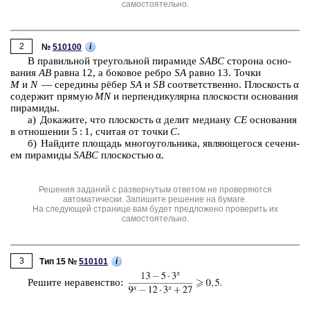
самостоятельно.
2
i
№
510100
В пра­виль­ной тре­уголь­ной пи­ра­ми­де
SABC
сто­ро­на ос­но­
ва­ния
AB
равна 12, а бо­ко­вое ребро
SA
равно 13. Точки
M
и
N
— се­ре­ди­ны рёбер
SA
и
SB
со­от­вет­ствен­но. Плос­кость α
со­дер­жит пря­мую
MN
и пер­пен­ди­ку­ляр­на плос­ко­сти ос­но­ва­ния
пи­ра­ми­ды.
а) До­ка­жи­те, что плос­кость α делит ме­ди­а­ну
CE
ос­но­ва­ния
в от­но­ше­нии 5 : 1, счи­тая от точки
C
.
б) Най­ди­те пло­щадь мно­го­уголь­ни­ка, яв­ля­ю­ще­го­ся се­че­ни­
ем пи­ра­ми­ды
SABC
плос­ко­стью α.
Решения заданий с развернутым ответом не проверяются
автоматически. Запишите решение на бумаге.
На следующей странице вам будет предложено проверить их
самостоятельно.
3
i
Тип 15 №
510101
Ре­ши­те не­ра­вен­ство: