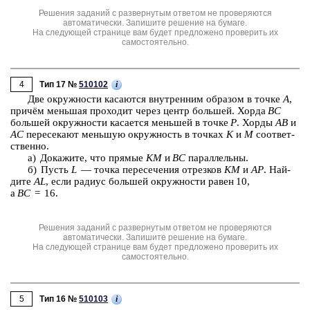
Решения заданий с развернутым ответом не проверяются
автоматически. Запишите решение на бумаге.
На следующей странице вам будет предложено проверить их
самостоятельно.
4
i
Тип 17 №
510102
Две окруж­но­сти ка­са­ют­ся внут­рен­ним об­ра­зом в точке
A
,
причём мень­шая про­хо­дит через центр боль­шей. Хорда
BC
боль­шей окруж­но­сти ка­са­ет­ся мень­шей в точке
P
. Хорды
AB
и
AC
пе­ре­се­ка­ют мень­шую окруж­ность в точ­ках
K
и
M
со­от­вет­
ствен­но.
а) До­ка­жи­те, что пря­мые
KM
и
BC
па­рал­лель­ны.
б) Пусть
L
— точка пе­ре­се­че­ния от­рез­ков
KM
и
AP
. Най­
ди­те
AL
, если ра­ди­ус боль­шей окруж­но­сти равен 10,
а
BC
= 16.
Решения заданий с развернутым ответом не проверяются
автоматически. Запишите решение на бумаге.
На следующей странице вам будет предложено проверить их
самостоятельно.
5
i
Тип 16 №
510103