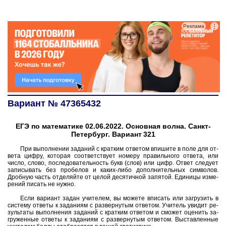
⋮
Реклама
Вариант № 47365432
ЕГЭ по математике 02.06.2022. Основная волна. Санкт-
Петербург. Вариант 321
При вы­пол­не­нии за­да­ний с крат­ким от­ве­том впи­ши­те в поле для от­
ве­та цифру, ко­то­рая со­от­вет­ству­ет но­ме­ру пра­виль­но­го от­ве­та, или
число, слово, по­сле­до­ва­тель­ность букв (слов) или цифр. Ответ сле­ду­ет
за­пи­сы­вать без про­бе­лов и каких-либо до­пол­ни­тель­ных сим­во­лов.
Дроб­ную часть от­де­ляй­те от целой де­ся­тич­ной за­пя­той. Еди­ни­цы из­ме­
ре­ний пи­сать не нужно.
Если ва­ри­ант задан учи­те­лем, вы мо­же­те впи­сать или за­гру­зить в
си­сте­му от­ве­ты к за­да­ни­ям с раз­вер­ну­тым от­ве­том. Учи­тель уви­дит ре­
зуль­та­ты вы­пол­не­ния за­да­ний с крат­ким от­ве­том и смо­жет оце­нить за­
гру­жен­ные от­ве­ты к за­да­ни­ям с раз­вер­ну­тым от­ве­том. Вы­став­лен­ные