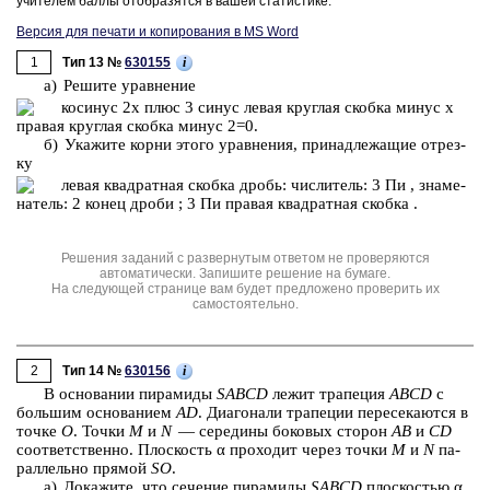
учи­те­лем баллы отоб­ра­зят­ся в вашей ста­ти­сти­ке.
Версия для печати и копирования в MS Word
1
i
Тип 13 №
630155
а) Ре­ши­те урав­не­ние
б) Ука­жи­те корни этого урав­не­ния, при­над­ле­жа­щие от­рез­
ку
Решения заданий с развернутым ответом не проверяются
автоматически. Запишите решение на бумаге.
На следующей странице вам будет предложено проверить их
самостоятельно.
2
i
Тип 14 №
630156
В ос­но­ва­нии пи­ра­ми­ды
SABCD
лежит тра­пе­ция
ABCD
с
боль­шим ос­но­ва­ни­ем
AD
. Диа­го­на­ли тра­пе­ции пе­ре­се­ка­ют­ся в
точке
O
. Точки
M
и
N
— се­ре­ди­ны бо­ко­вых сто­рон
AB
и
CD
со­от­вет­ствен­но. Плос­кость α про­хо­дит через точки
M
и
N
па­
рал­лель­но пря­мой
SO
.
а) До­ка­жи­те, что се­че­ние пи­ра­ми­ды
SABCD
плос­ко­стью α