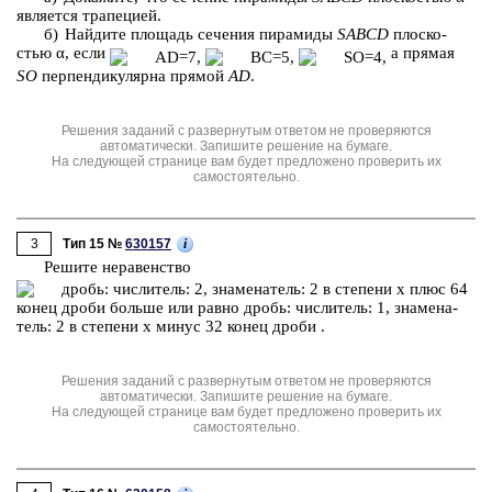
яв­ля­ет­ся тра­пе­ци­ей.
б) Най­ди­те пло­щадь се­че­ния пи­ра­ми­ды
SABCD
плос­ко­
стью α, если
а пря­мая
SO
пер­пен­ди­ку­ляр­на пря­мой
AD
.
Решения заданий с развернутым ответом не проверяются
автоматически. Запишите решение на бумаге.
На следующей странице вам будет предложено проверить их
самостоятельно.
3
i
Тип 15 №
630157
Ре­ши­те не­ра­вен­ство
Решения заданий с развернутым ответом не проверяются
автоматически. Запишите решение на бумаге.
На следующей странице вам будет предложено проверить их
самостоятельно.