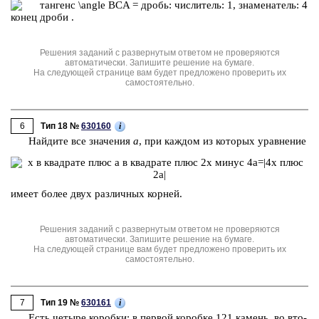
Решения заданий с развернутым ответом не проверяются
автоматически. Запишите решение на бумаге.
На следующей странице вам будет предложено проверить их
самостоятельно.
6
i
Тип 18 №
630160
Най­ди­те все зна­че­ния
a
, при каж­дом из ко­то­рых урав­не­ние
имеет более двух раз­лич­ных кор­ней.
Решения заданий с развернутым ответом не проверяются
автоматически. Запишите решение на бумаге.
На следующей странице вам будет предложено проверить их
самостоятельно.
7
i
Тип 19 №
630161
Есть че­ты­ре ко­роб­ки: в пер­вой ко­роб­ке 121 ка­мень, во вто­