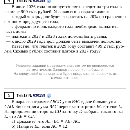
4
i
Тип 16 №
630158
В июле 2026 года пла­ни­ру­ет­ся взять кре­дит на три года в
раз­ме­ре 900 тыс. руб­лей. Усло­вия его воз­вра­та та­ко­вы:
— каж­дый ян­варь долг будет воз­рас­тать на 20% по срав­не­нию
с кон­цом преды­ду­ще­го года;
— с фев­ра­ля по июнь каж­до­го года не­об­хо­ди­мо вы­пла­тить
часть долга;
— пла­те­жи в 2027 и 2028 годах долж­ны быть равны;
— к июлю 2029 года долг дол­жен быть вы­пла­чен пол­но­стью.
Из­вест­но, что платёж в 2029 году со­ста­вит 499,2 тыс. руб­
лей. Сколь­ко руб­лей со­ста­вит платёж
в 2027 году?
Решения заданий с развернутым ответом не проверяются
автоматически. Запишите решение на бумаге.
На следующей странице вам будет предложено проверить их
самостоятельно.
5
i
Тип 17 №
630159
В па­рал­ле­ло­грам­ме
ABCD
угол
BAC
вдвое боль­ше угла
CAD
. Бис­сек­три­са угла
BAC
пе­ре­се­ка­ет от­ре­зок
BC
в точке
L
.
На про­дол­же­нии сто­ро­ны
CD
за точку
D
вы­бра­на такая точка
E
, что
AE
=
CE
.
а) До­ка­жи­те, что
AL
·
BC
=
AB
·
AC
.
б) Най­ди­те
EL
, если
AC
= 12,