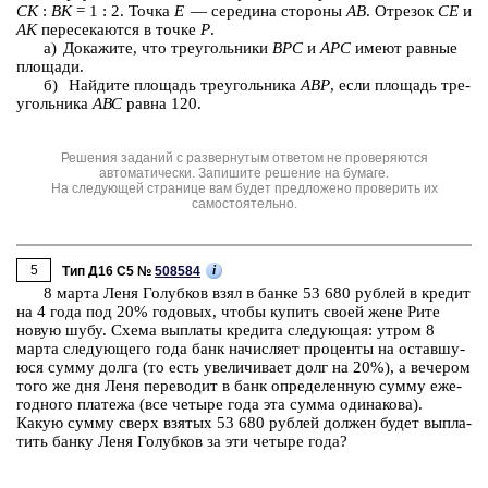
СК
:
ВК
= 1 : 2. Точка
Е
— се­ре­ди­на сто­ро­ны
АВ
. От­ре­зок
СЕ
и
АК
пе­ре­се­ка­ют­ся в точке
Р
.
а) До­ка­жи­те, что тре­уголь­ни­ки
ВРС
и
АРС
имеют рав­ные
пло­ща­ди.
б) Най­ди­те пло­щадь тре­уголь­ни­ка
АВР
, если пло­щадь тре­
уголь­ни­ка
АВС
равна 120.
Решения заданий с развернутым ответом не проверяются
автоматически. Запишите решение на бумаге.
На следующей странице вам будет предложено проверить их
самостоятельно.
5
i
Тип Д16 C5 №
508584
8 марта Леня Го­луб­ков взял в банке 53 680 руб­лей в кре­дит
на 4 года под 20% го­до­вых, чтобы ку­пить своей жене Рите
новую шубу. Схема вы­пла­ты кре­ди­та сле­ду­ю­щая: утром 8
марта сле­ду­ю­ще­го года банк на­чис­ля­ет про­цен­ты на остав­шу­
ю­ся сумму долга (то есть уве­ли­чи­ва­ет долг на 20%), а ве­че­ром
того же дня Леня пе­ре­во­дит в банк опре­де­лен­ную сумму еже­
год­но­го пла­те­жа (все че­ты­ре года эта сумма оди­на­ко­ва).
Какую сумму сверх взя­тых 53 680 руб­лей дол­жен будет вы­пла­
тить банку Леня Го­луб­ков за эти че­ты­ре года?