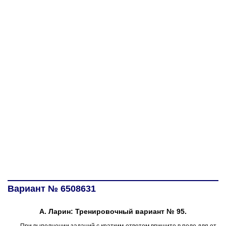
Вариант № 6508631
А. Ларин: Тренировочный вариант № 95.
При вы­пол­не­нии за­да­ний с крат­ким от­ве­том впи­ши­те в поле для от­