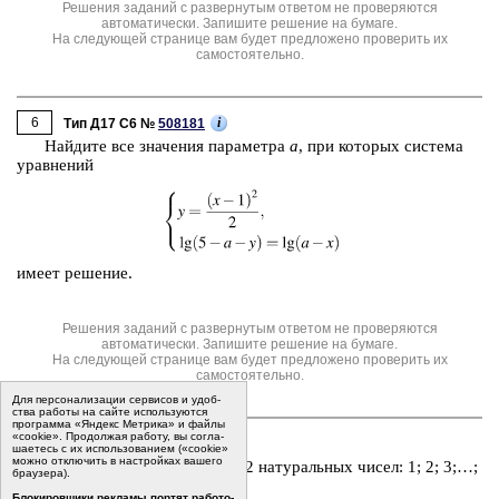
Решения заданий с развернутым ответом не проверяются
автоматически. Запишите решение на бумаге.
На следующей странице вам будет предложено проверить их
самостоятельно.
6
i
Тип Д17 C6 №
508181
Най­ди­те все зна­че­ния па­ра­мет­ра
а
, при ко­то­рых си­сте­ма
урав­не­ний
имеет ре­ше­ние.
Решения заданий с развернутым ответом не проверяются
автоматически. Запишите решение на бумаге.
На следующей странице вам будет предложено проверить их
самостоятельно.
Для пер­со­на­ли­за­ции сер­ви­сов и удоб­
ства ра­бо­ты на сайте ис­поль­зу­ют­ся
программа «Яндекс Метрика» и файлы
«cookie». Про­дол­жая ра­бо­ту, вы со­гла­
7
i
Тип Д19 C7 №
508153
ша­е­тесь с их ис­поль­зо­ва­ни­ем («cookie»
мо­жно от­клю­чить в на­строй­ках ва­ше­го
Набор со­сто­ит из пер­вых 22 на­ту­раль­ных чисел: 1; 2; 3;…;
бра­у­зе­ра).
21; 22.
Бло­ки­ров­щи­ки ре­кла­мы пор­тят ра­бо­то­