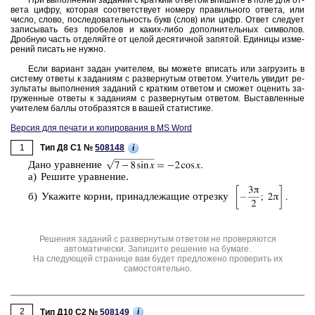
ве­та цифру, ко­то­рая со­от­вет­ству­ет но­ме­ру пра­виль­но­го от­ве­та, или
число, слово, по­сле­до­ва­тель­ность букв (слов) или цифр. Ответ сле­ду­ет
за­пи­сы­вать без про­бе­лов и каких-либо до­пол­ни­тель­ных сим­во­лов.
Дроб­ную часть от­де­ляй­те от целой де­ся­тич­ной за­пя­той. Еди­ни­цы из­ме­
ре­ний пи­сать не нужно.
Если ва­ри­ант задан учи­те­лем, вы мо­же­те впи­сать или за­гру­зить в
си­сте­му от­ве­ты к за­да­ни­ям с раз­вер­ну­тым от­ве­том. Учи­тель уви­дит ре­
зуль­та­ты вы­пол­не­ния за­да­ний с крат­ким от­ве­том и смо­жет оце­нить за­
гру­жен­ные от­ве­ты к за­да­ни­ям с раз­вер­ну­тым от­ве­том. Вы­став­лен­ные
учи­те­лем баллы отоб­ра­зят­ся в вашей ста­ти­сти­ке.
Версия для печати и копирования в MS Word
1
i
Тип Д8 C1 №
508148
Дано урав­не­ние
а) Ре­ши­те урав­не­ние.
б) Ука­жи­те корни, при­над­ле­жа­щие от­рез­ку
Решения заданий с развернутым ответом не проверяются
автоматически. Запишите решение на бумаге.
На следующей странице вам будет предложено проверить их
самостоятельно.
2
i
Тип Д10 C2 №
508149