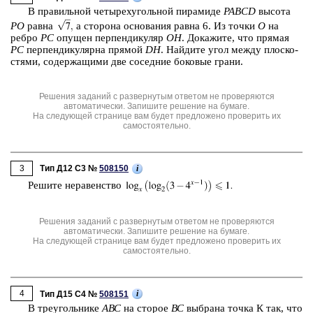
В пра­виль­ной че­ты­рех­уголь­ной пи­ра­ми­де
PABCD
вы­со­та
PO
равна
а сто­ро­на ос­но­ва­ния равна 6. Из точки
О
на
ребро
PC
опу­щен пер­пен­ди­ку­ляр
ОН
. До­ка­жи­те, что пря­мая
PC
пер­пен­ди­ку­ляр­на пря­мой
DH
. Най­ди­те угол между плос­ко­
стя­ми, со­дер­жа­щи­ми две со­сед­ние бо­ко­вые грани.
Решения заданий с развернутым ответом не проверяются
автоматически. Запишите решение на бумаге.
На следующей странице вам будет предложено проверить их
самостоятельно.
3
i
Тип Д12 C3 №
508150
Ре­ши­те не­ра­вен­ство
Решения заданий с развернутым ответом не проверяются
автоматически. Запишите решение на бумаге.
На следующей странице вам будет предложено проверить их
самостоятельно.
4
i
Тип Д15 C4 №
508151
В тре­уголь­ни­ке
АВС
на сто­рое
ВС
вы­бра­на точка К так, что