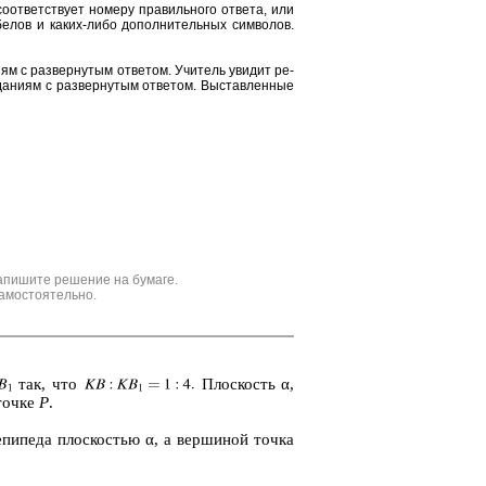
от­вет­ству­ет но­ме­ру пра­виль­но­го от­ве­та, или
е­лов и каких-либо до­пол­ни­тель­ных сим­во­лов.
и­ям с раз­вер­ну­тым от­ве­том. Учи­тель уви­дит ре­
да­ни­ям с раз­вер­ну­тым от­ве­том. Вы­став­лен­ные
апишите решение на бумаге.
амостоятельно.
так, что
Плос­кость α,
точке
Р
.
­ле­пи­пе­да плос­ко­стью α, а вер­ши­ной точка