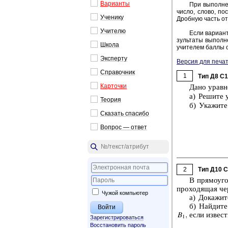
Ва­ри­ан­ты
При вы­пол­не­
число, слово, по­с
Уче­ни­ку
Дроб­ную часть от­
Учи­те­лю
Если ва­ри­ант
зуль­та­ты вы­пол­н
Школа
учи­те­лем баллы о
Экс­пер­ту
Версия для печат
Спра­воч­ник
1
Тип Д8 C
Кар­точ­ки
Дано урав­н
а) Ре­ши­те 
Тео­рия
б) Ука­жи­те
Ска­зать спа­си­бо
Во­прос — ответ
2
Тип Д10 
В пря­мо­уго
про­хо­дя­щая ч
Чужой компьютер
а) До­ка­жи­
б) Най­ди­те
если из­вест
Зарегистрироваться
Восстановить пароль