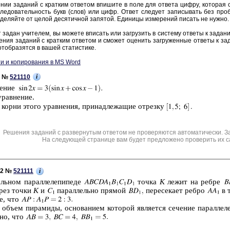
нии за­да­ний с крат­ким от­ве­том впи­ши­те в поле для от­ве­та цифру, ко­то­рая со­
ле­до­ва­тель­ность букв (слов) или цифр. Ответ сле­ду­ет за­пи­сы­вать без про­б
де­ляй­те от целой де­ся­тич­ной за­пя­той. Еди­ни­цы из­ме­ре­ний пи­сать не нужно.
 задан учи­те­лем, вы мо­же­те впи­сать или за­гру­зить в си­сте­му от­ве­ты к за­да­н
е­ния за­да­ний с крат­ким от­ве­том и смо­жет оце­нить за­гру­жен­ные от­ве­ты к за­
тоб­ра­зят­ся в вашей ста­ти­сти­ке.
и и копирования в MS Word
i
1 №
521110
е­ние
урав­не­ние.
 корни этого урав­не­ния, при­над­ле­жа­щие от­рез­ку
Решения заданий с развернутым ответом не проверяются автоматически. З
На следующей странице вам будет предложено проверить их с
i
C2 №
521111
ль­ном па­рал­ле­ле­пи­пе­де
точка
K
лежит на ребре
ерез точки
K
и
па­рал­лель­но пря­мой
пе­ре­се­ка­ет ребро
в 
те, что
 объем пи­ра­ми­ды, ос­но­ва­ни­ем ко­то­рой яв­ля­ет­ся се­че­ние па­рал­ле
­но, что