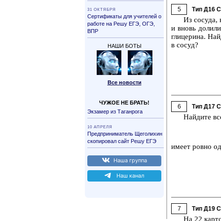
5
Тип Д16 
31 ОК­ТЯБ­РЯ
Сер­ти­фи­ка­ты для учи­те­лей о
Из со­су­да,
ра­бо­те на Решу ЕГЭ, ОГЭ,
и вновь до­ли­ли
ВПР
гли­це­ри­на. На
в сосуд?
НАШИ БОТЫ
Все но­во­сти
ЧУЖОЕ НЕ БРАТЬ!
6
Тип Д17 
Эк­за­мер из Та­ган­ро­га
Най­ди­те в
10 АП­РЕ­ЛЯ
Пред­при­ни­ма­тель Ще­го­ли­хин
ско­пи­ро­вал сайт Решу ЕГЭ
имеет ровно один
Наша груп­па
Наш канал
7
Тип Д19 
На 22 кар­то