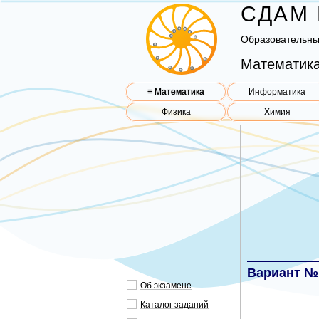
СДАМ 
Об­ра­зо­ва­тель­н
Математика
≡ Математика
Информатика
Физика
Химия
Вариант №
Об эк­за­ме­не
Ка­та­лог за­да­ний