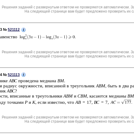
Решения заданий с развернутым ответом не проверяются автоматически. З
На следующей странице вам будет предложено проверить их с
i
C3 №
521112
ра­вен­ство
Решения заданий с развернутым ответом не проверяются автоматически. З
На следующей странице вам будет предложено проверить их с
i
C4 №
521113
ни­ке
АВС
про­ве­де­на ме­ди­а­на
ВМ
.
 ра­ди­ус окруж­но­сти, впи­сан­ной в тре­уголь­ник
АВМ
, быть в два ра
­ник
АВС
?
сти, впи­сан­ные в тре­уголь­ни­ки
АВМ
и
СВМ
, ка­са­ют­ся ме­ди­а­ны
ВМ
ежду точ­ка­ми
Р
и
К
, если из­вест­но, что
АВ
= 17,
ВС
= 7,
Решения заданий с развернутым ответом не проверяются автоматически. З
На следующей странице вам будет предложено проверить их с