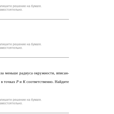
апишите решение на бумаге.
амостоятельно.
апишите решение на бумаге.
амостоятельно.
за мень­ше ра­ди­у­са окруж­но­сти, впи­сан­
в точ­ках
Р
и
К
со­от­вет­ствен­но. Най­ди­те
апишите решение на бумаге.
амостоятельно.