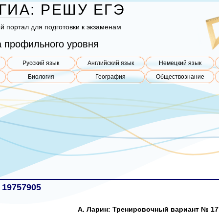
ГИА
:
РЕШУ
ЕГЭ
ый пор­тал для под­го­тов­ки к эк­за­ме­нам
 профильного уровня
Русский язык
Английский язык
Немецкий язык
Биология
География
Обществознание
 19757905
А. Ларин: Тренировочный вариант № 17