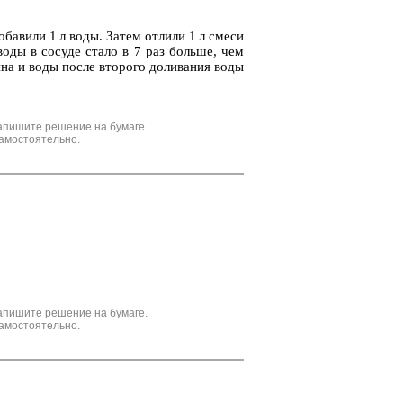
до­ба­ви­ли 1 л воды. Затем от­ли­ли 1 л смеси
 воды в со­су­де стало в 7 раз боль­ше, чем
ри­на и воды после вто­ро­го до­ли­ва­ния воды
апишите решение на бумаге.
амостоятельно.
апишите решение на бумаге.
амостоятельно.