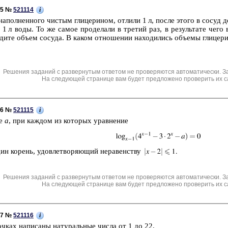
i
C5 №
521114
 на­пол­нен­но­го чи­стым гли­це­ри­ном, от­ли­ли 1 л, после этого в сосуд 
 1 л воды. То же самое про­де­ла­ли в тре­тий раз, в ре­зуль­та­те чего
й­ди­те объем со­су­да. В каком от­но­ше­нии на­хо­ди­лись объ­е­мы гли­це­
Решения заданий с развернутым ответом не проверяются автоматически. З
На следующей странице вам будет предложено проверить их с
i
C6 №
521115
се
а
, при каж­дом из ко­то­рых урав­не­ние
 ко­рень, удо­вле­тво­ря­ю­щий не­ра­вен­ству
Решения заданий с развернутым ответом не проверяются автоматически. З
На следующей странице вам будет предложено проверить их с
i
C7 №
521116
ч­ках на­пи­са­ны на­ту­раль­ные числа от 1 до 22.