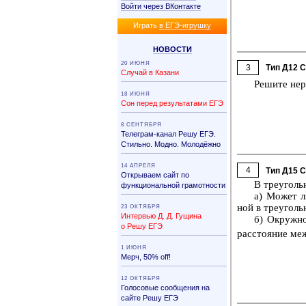
Войти через ВКонтакте
Иг­рать
в ЕГЭ-иг­руш­ку
НО­ВО­СТИ
20 ИЮНЯ
3
Тип Д12 
Случай в Казани
Ре­ши­те не­
18 ИЮНЯ
Сон перед результатами ЕГЭ
8 СЕНТЯБРЯ
Телеграм-канал Решу ЕГЭ.
Стильно. Модно. Молодёжно
14 АПРЕЛЯ
4
Тип Д15 
Открываем сайт по
В тре­уголь­
функциональной грамотности
а) Может ли
ной в тре­уголь
23 ОКТЯБРЯ
Интервью Д. Д. Гущина
б) Окруж­но­
о Решу ЕГЭ
рас­сто­я­ние м
1 ИЮНЯ
Мерч, 50% off!
12 ОКТЯБРЯ
Голосовые сообщения на
сайте Решу ЕГЭ