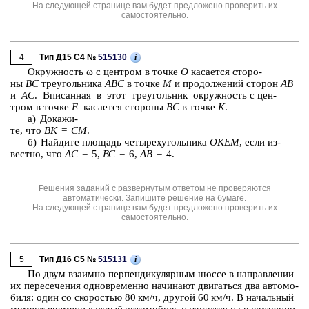
На следующей странице вам будет предложено проверить их
самостоятельно.
4
i
Тип Д15 C4 №
515130
Окруж­ность ω с цен­тром в точке
О
ка­са­ет­ся сто­ро­
ны
BC
тре­уголь­ни­ка
ABC
в точке
M
и про­дол­же­ний сто­рон
AB
и
AC
. Впи­сан­ная в этот тре­уголь­ник окруж­ность с цен­
тром в точке
Е
ка­са­ет­ся сто­ро­ны
BC
в точке
K
.
а) До­ка­жи­
те, что
ВК
=
СМ
.
б) Най­ди­те пло­щадь че­ты­рех­уголь­ни­ка
ОКЕМ
, если из­
вест­но, что
АС
= 5,
ВС
= 6,
АВ
= 4.
Решения заданий с развернутым ответом не проверяются
автоматически. Запишите решение на бумаге.
На следующей странице вам будет предложено проверить их
самостоятельно.
5
i
Тип Д16 C5 №
515131
По двум вза­им­но пер­пен­ди­ку­ляр­ным шоссе в на­прав­ле­нии
их пе­ре­се­че­ния од­но­вре­мен­но на­чи­на­ют дви­гать­ся два ав­то­мо­
би­ля: один со ско­ро­стью 80 км/ч, дру­гой 60 км/ч. В на­чаль­ный
мо­мент вре­ме­ни каж­дый ав­то­мо­биль на­хо­дит­ся на рас­сто­я­нии