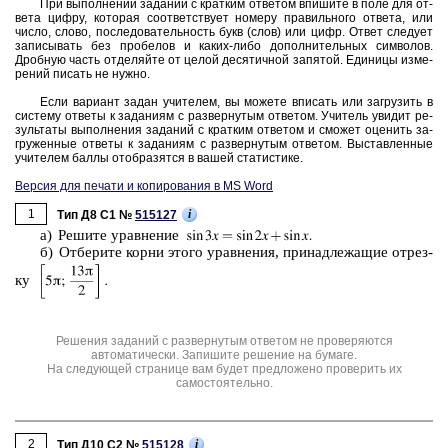
При вы­пол­не­нии за­да­ний с крат­ким от­ве­том впи­ши­те в поле для от­
ве­та цифру, ко­то­рая со­от­вет­ству­ет но­ме­ру пра­виль­но­го от­ве­та, или
число, слово, по­сле­до­ва­тель­ность букв (слов) или цифр. Ответ сле­ду­ет
за­пи­сы­вать без про­бе­лов и каких-либо до­пол­ни­тель­ных сим­во­лов.
Дроб­ную часть от­де­ляй­те от целой де­ся­тич­ной за­пя­той. Еди­ни­цы из­ме­
ре­ний пи­сать не нужно.
Если ва­ри­ант задан учи­те­лем, вы мо­же­те впи­сать или за­гру­зить в
си­сте­му от­ве­ты к за­да­ни­ям с раз­вер­ну­тым от­ве­том. Учи­тель уви­дит ре­
зуль­та­ты вы­пол­не­ния за­да­ний с крат­ким от­ве­том и смо­жет оце­нить за­
гру­жен­ные от­ве­ты к за­да­ни­ям с раз­вер­ну­тым от­ве­том. Вы­став­лен­ные
учи­те­лем баллы отоб­ра­зят­ся в вашей ста­ти­сти­ке.
Версия для печати и копирования в MS Word
1
i
Тип Д8 C1 №
515127
а) Ре­ши­те урав­не­ние
б) От­бе­ри­те корни этого урав­не­ния, при­над­ле­жа­щие от­рез­
ку
Решения заданий с развернутым ответом не проверяются
автоматически. Запишите решение на бумаге.
На следующей странице вам будет предложено проверить их
самостоятельно.
2
i
Тип Д10 C2 №
515128