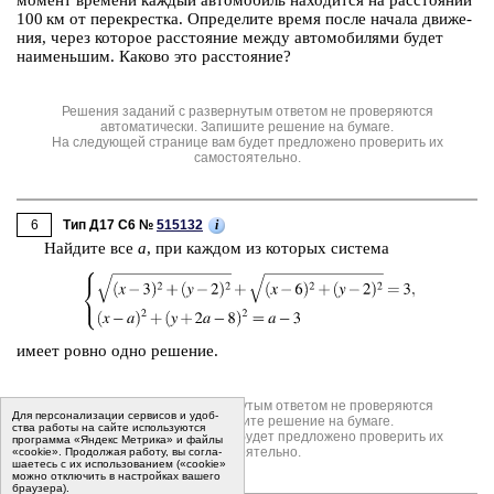
100 км от пе­ре­крест­ка. Опре­де­ли­те время после на­ча­ла дви­же­
ния, через ко­то­рое рас­сто­я­ние между ав­то­мо­би­ля­ми будет
наи­мень­шим. Ка­ко­во это рас­сто­я­ние?
Решения заданий с развернутым ответом не проверяются
автоматически. Запишите решение на бумаге.
На следующей странице вам будет предложено проверить их
самостоятельно.
6
i
Тип Д17 C6 №
515132
Най­ди­те все
а
, при каж­дом из ко­то­рых си­сте­ма
имеет ровно одно ре­ше­ние.
Решения заданий с развернутым ответом не проверяются
Для пер­со­на­ли­за­ции сер­ви­сов и удоб­
автоматически. Запишите решение на бумаге.
ства ра­бо­ты на сайте ис­поль­зу­ют­ся
На следующей странице вам будет предложено проверить их
программа «Яндекс Метрика» и файлы
самостоятельно.
«cookie». Про­дол­жая ра­бо­ту, вы со­гла­
ша­е­тесь с их ис­поль­зо­ва­ни­ем («cookie»
мо­жно от­клю­чить в на­строй­ках ва­ше­го
бра­у­зе­ра).