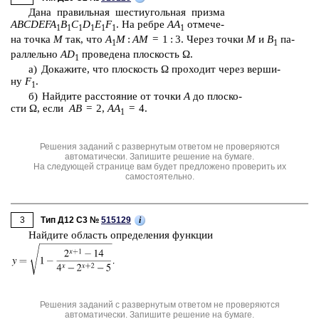
Дана пра­виль­ная ше­сти­уголь­ная приз­ма
ABCDEFA
B
C
D
E
F
. На ребре
AA
от­ме­че­
1
1
1
1
1
1
1
на точка
M
так, что
А
М
:
АМ
= 1 : 3. Через точки
М
и
В
па­
1
1
рал­лель­но
АD
про­ве­де­на плос­кость Ω.
1
а) До­ка­жи­те, что плос­кость Ω про­хо­дит через вер­ши­
ну
F
.
1
б) Най­ди­те рас­сто­я­ние от точки
А
до плос­ко­
сти Ω, если
АВ
= 2,
АА
= 4.
1
Решения заданий с развернутым ответом не проверяются
автоматически. Запишите решение на бумаге.
На следующей странице вам будет предложено проверить их
самостоятельно.
3
i
Тип Д12 C3 №
515129
Най­ди­те об­ласть опре­де­ле­ния функ­ции
Решения заданий с развернутым ответом не проверяются
автоматически. Запишите решение на бумаге.