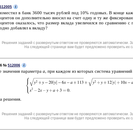
i
512005
по­ме­стил в банк 3600 тысяч руб­лей под 10% го­до­вых. В конце каж­
о­цен­тов он до­пол­ни­тель­но вно­сил на счет одну и ту же фик­си­ро­в
о­цен­тов ока­за­лось, что раз­мер вкла­да уве­ли­чил­ся по срав­не­нию
од­но до­бав­лял к вкла­ду?
Решения заданий с развернутым ответом не проверяются автоматически. З
На следующей странице вам будет предложено проверить их с
i
C6 №
512006
е зна­че­ния па­ра­мет­ра
a
, при каж­дом из ко­то­рых си­сте­ма урав­не­ний
 ре­ше­ния.
Решения заданий с развернутым ответом не проверяются автоматически. З
На следующей странице вам будет предложено проверить их с