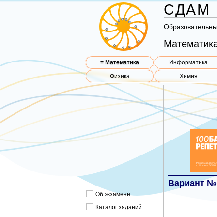
СДАМ 
Об­ра­зо­ва­тель­н
Математика
≡ Математика
Информатика
Физика
Химия
Вариант №
Об эк­за­ме­не
Ка­та­лог за­да­ний