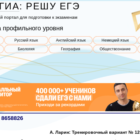
ГИА
:
РЕШУ
ЕГЭ
ый пор­тал для под­го­тов­ки к эк­за­ме­нам
 профильного уровня
Русский язык
Английский язык
Немецкий язык
Биология
География
Обществознание
 8658826
А. Ларин: Тренировочный вариант № 12