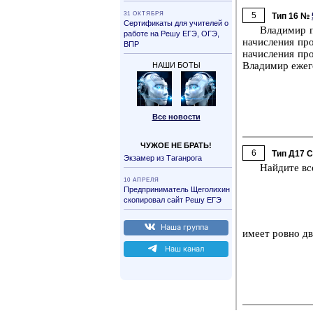
31 ОК­ТЯБ­РЯ
5
Тип 16 №
Сер­ти­фи­ка­ты для учи­те­лей о
Вла­ди­мир 
ра­бо­те на Решу ЕГЭ, ОГЭ,
на­чис­ле­ния пр
ВПР
на­чис­ле­ния пр
Вла­ди­мир еже­г
НАШИ БОТЫ
Все но­во­сти
ЧУЖОЕ НЕ БРАТЬ!
6
Тип Д17 
Эк­за­мер из Та­ган­ро­га
Най­ди­те вс
10 АП­РЕ­ЛЯ
Пред­при­ни­ма­тель Ще­го­ли­хин
ско­пи­ро­вал сайт Решу ЕГЭ
Наша груп­па
имеет ровно два
Наш канал