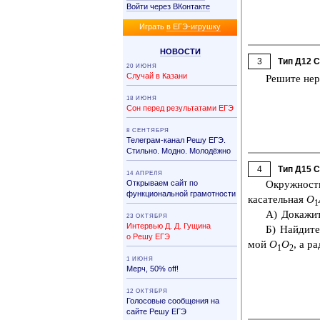
Войти через ВКонтакте
Иг­рать
в ЕГЭ-иг­руш­ку
НО­ВО­СТИ
3
Тип Д12 
20 ИЮНЯ
Случай в Казани
Ре­ши­те не­
18 ИЮНЯ
Сон перед результатами ЕГЭ
8 СЕНТЯБРЯ
Телеграм-канал Решу ЕГЭ.
Стильно. Модно. Молодёжно
4
Тип Д15 
14 АПРЕЛЯ
Открываем сайт по
Окруж­ност
функциональной грамотности
ка­са­тель­ная
O
1
А) До­ка­жи
23 ОКТЯБРЯ
Интервью Д. Д. Гущина
Б) Най­ди­те
о Решу ЕГЭ
мой
O
O
, а ра
1
2
1 ИЮНЯ
Мерч, 50% off!
12 ОКТЯБРЯ
Голосовые сообщения на
сайте Решу ЕГЭ