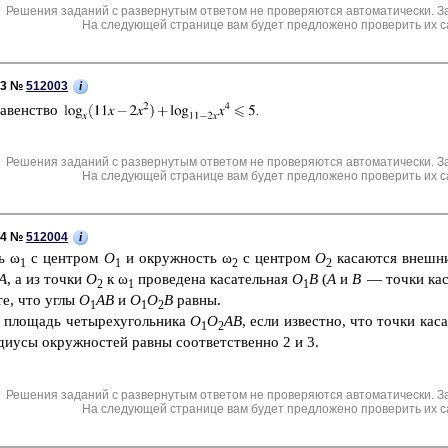
Решения заданий с развернутым ответом не проверяются автоматически. З
На следующей странице вам будет предложено проверить их с
i
C3 №
512003
ра­вен­ство
Решения заданий с развернутым ответом не проверяются автоматически. З
На следующей странице вам будет предложено проверить их с
i
C4 №
512004
ь ω
с цен­тром
O
и окруж­ность ω
с цен­тром
O
ка­са­ют­ся внеш­
1
1
2
2
A
, а из точки
O
к ω
про­ве­де­на ка­са­тель­ная
O
B
(
А
и
В
— точки ка­са
2
1
1
­те, что углы
O
AB
и
O
O
B
равны.
1
1
2
 пло­щадь че­ты­рех­уголь­ни­ка
O
O
AB
, если из­вест­но, что точки ка­с
1
2
­ди­у­сы окруж­но­стей равны со­от­вет­ствен­но 2 и 3.
Решения заданий с развернутым ответом не проверяются автоматически. З
На следующей странице вам будет предложено проверить их с