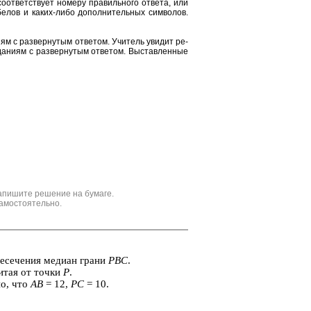
от­вет­ству­ет но­ме­ру пра­виль­но­го от­ве­та, или
е­лов и каких-либо до­пол­ни­тель­ных сим­во­лов.
и­ям с раз­вер­ну­тым от­ве­том. Учи­тель уви­дит ре­
да­ни­ям с раз­вер­ну­тым от­ве­том. Вы­став­лен­ные
апишите решение на бумаге.
амостоятельно.
­се­че­ния ме­ди­ан грани
PBC
.
чи­тая от точки
P
.
­но, что
AB
= 12,
PC
= 10.