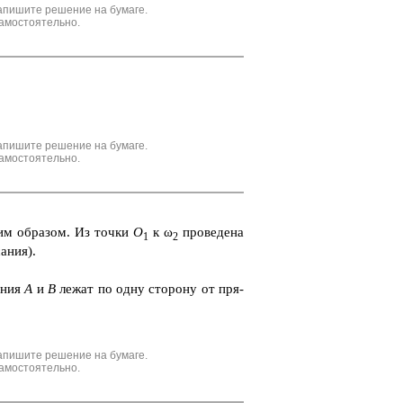
апишите решение на бумаге.
амостоятельно.
апишите решение на бумаге.
амостоятельно.
ним об­ра­зом. Из точки
O
к ω
про­ве­де­на
1
2
­ния).
а­ния
А
и
В
лежат по одну сто­ро­ну от пря­
апишите решение на бумаге.
амостоятельно.