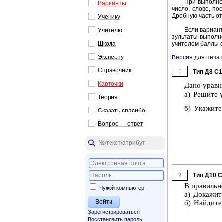
При вы­пол­не­
Ва­ри­ан­ты
число, слово, по­с
Дроб­ную часть от­
Уче­ни­ку
Если ва­ри­ант
Учи­те­лю
зуль­та­ты вы­пол­н
Школа
учи­те­лем баллы о
Экс­пер­ту
Версия для печат
Спра­воч­ник
1
Тип Д8 C
Кар­точ­ки
Дано урав­н
а) Ре­ши­те 
Тео­рия
б) Ука­жи­те
Ска­зать спа­си­бо
Во­прос — ответ
2
Тип Д10 
В пра­виль­н
Чужой компьютер
а) До­ка­жи­
б) Най­ди­те
Зарегистрироваться
Восстановить пароль