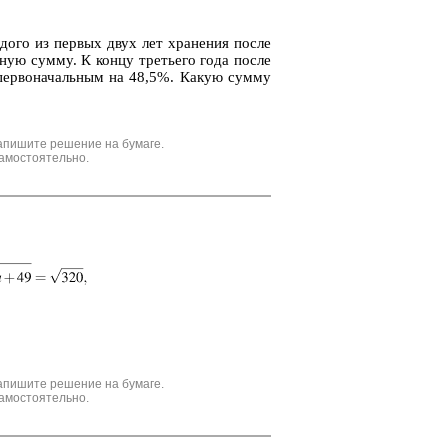
до­го из пер­вых двух лет хра­не­ния после
ан­ную сумму. К концу тре­тье­го года после
 с пер­во­на­чаль­ным на 48,5%. Какую сумму
апишите решение на бумаге.
амостоятельно.
апишите решение на бумаге.
амостоятельно.