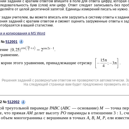
нии за­да­ний с крат­ким от­ве­том впи­ши­те в поле для от­ве­та цифру, ко­то­рая со­
ле­до­ва­тель­ность букв (слов) или цифр. Ответ сле­ду­ет за­пи­сы­вать без про­б
де­ляй­те от целой де­ся­тич­ной за­пя­той. Еди­ни­цы из­ме­ре­ний пи­сать не нужно.
 задан учи­те­лем, вы мо­же­те впи­сать или за­гру­зить в си­сте­му от­ве­ты к за­да­н
е­ния за­да­ний с крат­ким от­ве­том и смо­жет оце­нить за­гру­жен­ные от­ве­ты к за­
тоб­ра­зят­ся в вашей ста­ти­сти­ке.
и и копирования в MS Word
i
1 №
512001
е­ние
урав­не­ние.
 корни этого урав­не­ния, при­над­ле­жа­щие от­рез­ку
Решения заданий с развернутым ответом не проверяются автоматически. З
На следующей странице вам будет предложено проверить их с
i
C2 №
512002
ой тре­уголь­ной пи­ра­ми­де
PABC
(
ABC
— ос­но­ва­ние)
M
— точка пе­ре
те, что пря­мая
AM
делит вы­со­ту
РО
пи­ра­ми­ды в от­но­ше­нии 3 : 1, с
 объем мно­го­гран­ни­ка с вер­ши­на­ми в точ­ках
А, В, M, P
, ели из­вест