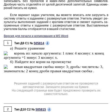
за­пи­сы­вать без про­бе­лов и каких-либо до­пол­ни­тель­ных сим­во­лов.
Дроб­ную часть от­де­ляй­те от целой де­ся­тич­ной за­пя­той. Еди­ни­цы из­ме­
ре­ний пи­сать не нужно.
Если ва­ри­ант задан учи­те­лем, вы мо­же­те впи­сать или за­гру­зить в
си­сте­му от­ве­ты к за­да­ни­ям с раз­вер­ну­тым от­ве­том. Учи­тель уви­дит ре­
зуль­та­ты вы­пол­не­ния за­да­ний с крат­ким от­ве­том и смо­жет оце­нить за­
гру­жен­ные от­ве­ты к за­да­ни­ям с раз­вер­ну­тым от­ве­том. Вы­став­лен­ные
учи­те­лем баллы отоб­ра­зят­ся в вашей ста­ти­сти­ке.
Версия для печати и копирования в MS Word
1
i
Тип Д8 C1 №
505814
а) Ре­ши­те урав­не­ние
б) Най­ди­те все корни на про­ме­жут­ке
Решения заданий с развернутым ответом не проверяются
автоматически. Запишите решение на бумаге.
На следующей странице вам будет предложено проверить их
самостоятельно.
2
i
Тип Д10 C2 №
505815