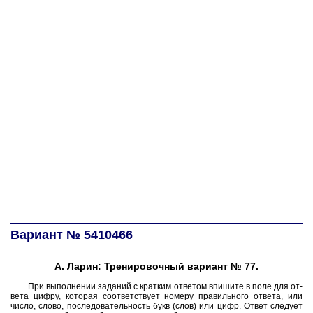
Вариант № 5410466
А. Ларин: Тренировочный вариант № 77.
При вы­пол­не­нии за­да­ний с крат­ким от­ве­том впи­ши­те в поле для от­
ве­та цифру, ко­то­рая со­от­вет­ству­ет но­ме­ру пра­виль­но­го от­ве­та, или
число, слово, по­сле­до­ва­тель­ность букв (слов) или цифр. Ответ сле­ду­ет