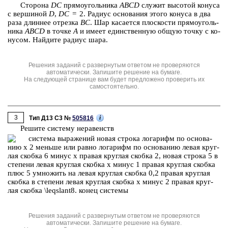
Сто­ро­на
DC
пря­мо­уголь­ни­ка
ABCD
слу­жит вы­со­той ко­ну­са
с вер­ши­ной
D
,
DC
= 2. Ра­ди­ус ос­но­ва­ния этого ко­ну­са в два
раза длин­нее от­рез­ка
BC
. Шар ка­са­ет­ся плос­ко­сти пря­мо­уголь­
ни­ка
ABCD
в точке
A
и имеет един­ствен­ную общую точку с ко­
ну­сом. Най­ди­те ра­ди­ус шара.
Решения заданий с развернутым ответом не проверяются
автоматически. Запишите решение на бумаге.
На следующей странице вам будет предложено проверить их
самостоятельно.
3
i
Тип Д13 C3 №
505816
Ре­ши­те си­сте­му не­ра­венств
Решения заданий с развернутым ответом не проверяются
автоматически. Запишите решение на бумаге.