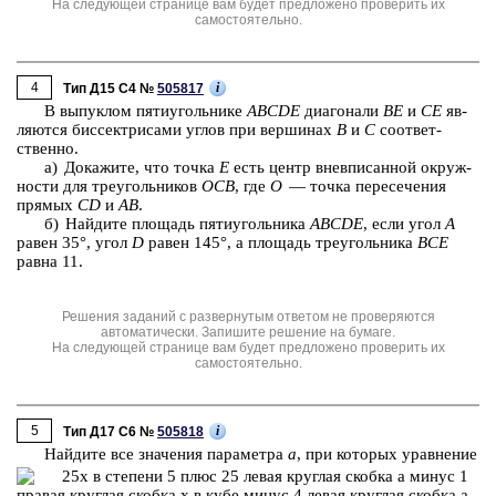
На следующей странице вам будет предложено проверить их
самостоятельно.
4
i
Тип Д15 C4 №
505817
В вы­пук­лом пя­ти­уголь­ни­ке
ABCDE
диа­го­на­ли
BE
и
CE
яв­
ля­ют­ся бис­сек­три­са­ми углов при вер­ши­нах
B
и
C
со­от­вет­
ствен­но.
а) До­ка­жи­те, что точка
E
есть центр внев­пи­сан­ной окруж­
но­сти для тре­уголь­ни­ков
OCB
, где
O
— точка пе­ре­се­че­ния
пря­мых
CD
и
AB
.
б) Най­ди­те пло­щадь пя­ти­уголь­ни­ка
ABCDE
, если угол
A
равен 35°, угол
D
равен 145°, а пло­щадь тре­уголь­ни­ка
BCE
равна 11.
Решения заданий с развернутым ответом не проверяются
автоматически. Запишите решение на бумаге.
На следующей странице вам будет предложено проверить их
самостоятельно.
5
i
Тип Д17 C6 №
505818
Най­ди­те все зна­че­ния па­ра­мет­ра
a
, при ко­то­рых урав­не­ние