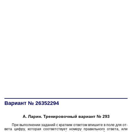
Вариант № 26352294
А. Ларин. Тренировочный вариант № 293
При вы­пол­не­нии за­да­ний с крат­ким от­ве­том впи­ши­те в поле для от­
ве­та цифру, ко­то­рая со­от­вет­ству­ет но­ме­ру пра­виль­но­го от­ве­та, или