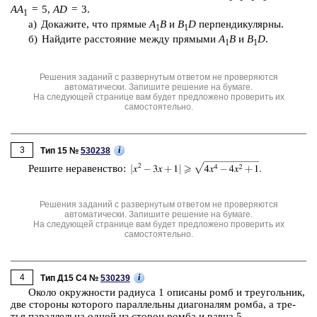
AA
= 5,
AD
= 3.
1
а) До­ка­жи­те, что пря­мые
A
B
и
B
D
пер­пен­ди­ку­ляр­ны.
1
1
б) Най­ди­те рас­сто­я­ние между пря­мы­ми
A
B
и
B
D
.
1
1
Решения заданий с развернутым ответом не проверяются
автоматически. Запишите решение на бумаге.
На следующей странице вам будет предложено проверить их
самостоятельно.
3
i
Тип 15 №
530238
Ре­ши­те не­ра­вен­ство:
Решения заданий с развернутым ответом не проверяются
автоматически. Запишите решение на бумаге.
На следующей странице вам будет предложено проверить их
самостоятельно.
4
i
Тип Д15 C4 №
530239
Около окруж­но­сти ра­ди­у­са 1 опи­са­ны ромб и тре­уголь­ник,
две сто­ро­ны ко­то­ро­го па­рал­лель­ны диа­го­на­лям ромба, а тре­
тья па­рал­лель­на одной из сто­рон ромба и равна 5.