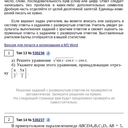
число, слово, по­сле­до­ва­тель­ность букв (слов) или цифр. Ответ сле­ду­ет
за­пи­сы­вать без про­бе­лов и каких-либо до­пол­ни­тель­ных сим­во­лов.
Дроб­ную часть от­де­ляй­те от целой де­ся­тич­ной за­пя­той. Еди­ни­цы из­ме­
ре­ний пи­сать не нужно.
Если ва­ри­ант задан учи­те­лем, вы мо­же­те впи­сать или за­гру­зить в
си­сте­му от­ве­ты к за­да­ни­ям с раз­вер­ну­тым от­ве­том. Учи­тель уви­дит ре­
зуль­та­ты вы­пол­не­ния за­да­ний с крат­ким от­ве­том и смо­жет оце­нить за­
гру­жен­ные от­ве­ты к за­да­ни­ям с раз­вер­ну­тым от­ве­том. Вы­став­лен­ные
учи­те­лем баллы отоб­ра­зят­ся в вашей ста­ти­сти­ке.
Версия для печати и копирования в MS Word
1
i
Тип 13 №
530236
а) Ре­ши­те урав­не­ние
б) Ука­жи­те корни этого урав­не­ния, при­над­ле­жа­щие от­рез­
ку
Решения заданий с развернутым ответом не проверяются
автоматически. Запишите решение на бумаге.
На следующей странице вам будет предложено проверить их
самостоятельно.
2
i
Тип 14 №
530237
В пря­мо­уголь­ном па­рал­ле­ле­пи­пе­де
ABCDA
B
C
D
AB
= 5,
1
1
1
1