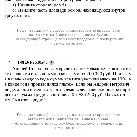
а) Най­ди­те сто­ро­ну ромба.
б) Най­ди­те часть пло­ща­ди ромба, на­хо­дя­щу­ю­ся внут­ри
тре­уголь­ни­ка.
Решения заданий с развернутым ответом не проверяются
автоматически. Запишите решение на бумаге.
На следующей странице вам будет предложено проверить их
самостоятельно.
5
i
Тип 16 №
530240
Ан­дрей Пет­ро­вич взял кре­дит на не­сколь­ко лет и вы­пла­тил
его рав­ны­ми еже­год­ны­ми пла­те­жа­ми по 200 000 руб. При этом
в на­ча­ле каж­до­го года сумма кре­ди­та уве­ли­чи­ва­лась на 10%, а
в конце года про­из­во­дил­ся платёж. Если бы Ан­дрей Пет­ро­вич
не делал пла­те­жей, то за это время вслед­ствие на­чис­ле­ния про­
цен­тов сумма кре­ди­та со­ста­ви­ла бы 928 200 руб. На сколь­ко
лет был взят кре­дит?
Решения заданий с развернутым ответом не проверяются
автоматически. Запишите решение на бумаге.
На следующей странице вам будет предложено проверить их
самостоятельно.