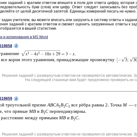
нии за­да­ний с крат­ким от­ве­том впи­ши­те в поле для от­ве­та цифру, ко­то­рая со­
ле­до­ва­тель­ность букв (слов) или цифр. Ответ сле­ду­ет за­пи­сы­вать без про­б
де­ляй­те от целой де­ся­тич­ной за­пя­той. Еди­ни­цы из­ме­ре­ний пи­сать не нужно.
 задан учи­те­лем, вы мо­же­те впи­сать или за­гру­зить в си­сте­му от­ве­ты к за­да­н
е­ния за­да­ний с крат­ким от­ве­том и смо­жет оце­нить за­гру­жен­ные от­ве­ты к за­
тоб­ра­зят­ся в вашей ста­ти­сти­ке.
и и копирования в MS Word
i
519658
урав­не­ние
 все корни этого урав­не­ния, при­над­ле­жа­щие про­ме­жут­ку
Решения заданий с развернутым ответом не проверяются автоматически. З
На следующей странице вам будет предложено проверить их с
i
519659
ной тре­уголь­ной приз­ме
ABCA
B
C
все рёбра равны 2. Точка
M
— се
1
1
1
те, что пря­мые
MB
и
B
C
пер­пен­ди­ку­ляр­ны.
1
е рас­сто­я­ние между пря­мы­ми
MB
и
B
C
.
1
Решения заданий с развернутым ответом не проверяются автоматически. З