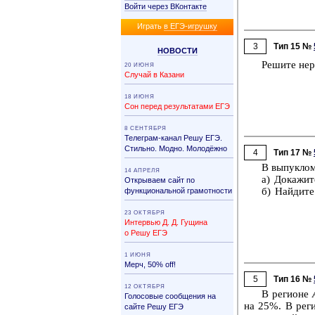
Войти через ВКонтакте
Иг­рать
в ЕГЭ-иг­руш­ку
3
Тип 15 №
НО­ВО­СТИ
Ре­ши­те не­
20 ИЮНЯ
Случай в Казани
18 ИЮНЯ
Сон перед результатами ЕГЭ
8 СЕНТЯБРЯ
Телеграм-канал Решу ЕГЭ.
Стильно. Модно. Молодёжно
4
Тип 17 №
В вы­пук­ло
14 АПРЕЛЯ
а) До­ка­жи
Открываем сайт по
б) Най­ди­т
функциональной грамотности
23 ОКТЯБРЯ
Интервью Д. Д. Гущина
о Решу ЕГЭ
1 ИЮНЯ
Мерч, 50% off!
5
Тип 16 №
12 ОКТЯБРЯ
В ре­ги­о­не
Голосовые сообщения на
на 25%. В ре­ги
сайте Решу ЕГЭ