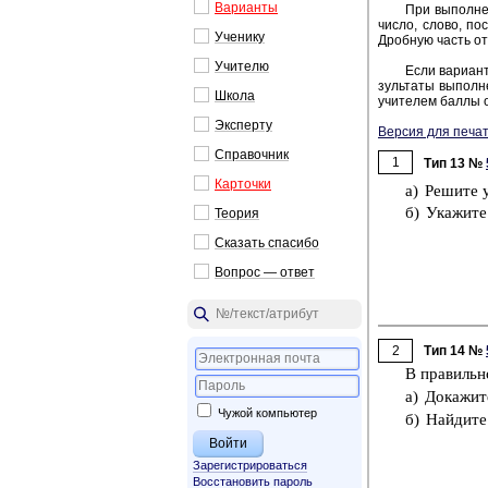
Ва­ри­ан­ты
При вы­пол­не­
число, слово, по­с
Уче­ни­ку
Дроб­ную часть от­
Учи­те­лю
Если ва­ри­ант
зуль­та­ты вы­пол­н
Школа
учи­те­лем баллы о
Экс­пер­ту
Версия для печат
Спра­воч­ник
1
Тип 13 №
Кар­точ­ки
а) Ре­ши­те 
б) Ука­жи­те
Тео­рия
Ска­зать спа­си­бо
Во­прос — ответ
2
Тип 14 №
В пра­виль­
а) До­ка­жи­
Чужой компьютер
б) Най­ди­т
Зарегистрироваться
Восстановить пароль