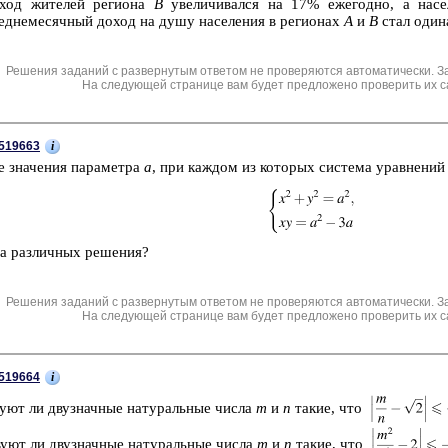
од жи­те­лей ре­ги­о­на
B
уве­ли­чи­вал­ся на 17% еже­год­но, а на­се­
д­не­ме­сяч­ный доход на душу на­се­ле­ния в ре­ги­о­нах
A
и
B
стал оди­на
Решения заданий с развернутым ответом не проверяются автоматически. З
На следующей странице вам будет предложено проверить их с
i
519663
е зна­че­ния па­ра­мет­ра
a
, при каж­дом из ко­то­рых си­сте­ма урав­не­ний
 раз­лич­ных ре­ше­ния?
Решения заданий с развернутым ответом не проверяются автоматически. З
На следующей странице вам будет предложено проверить их с
i
519664
у­ют ли дву­знач­ные на­ту­раль­ные числа
m
и
n
такие, что
у­ют ли дву­знач­ные на­ту­раль­ные числа
m
и
n
такие, что