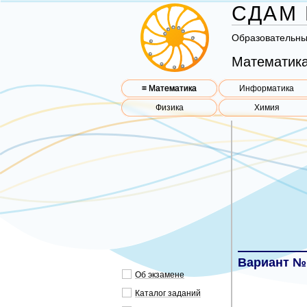
СДАМ 
Об­ра­зо­ва­тель­н
Математика
≡ Математика
Информатика
Физика
Химия
Вариант №
Об эк­за­ме­не
Ка­та­лог за­да­ний