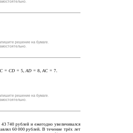
амостоятельно.
апишите решение на бумаге.
амостоятельно.
C
=
CD
= 5,
AD
= 8,
AC
= 7.
апишите решение на бумаге.
амостоятельно.
43 740 руб­лей и еже­год­но уве­ли­чи­вал­ся
ав­лял 60 000 руб­лей. В те­че­ние трёх лет