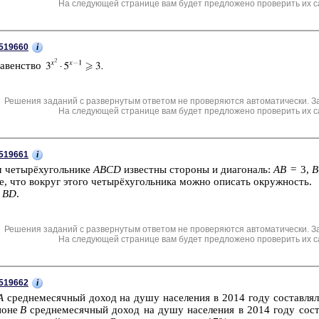
На следующей странице вам будет предложено проверить их с
i
519660
ра­вен­ство
Решения заданий с развернутым ответом не проверяются автоматически. З
На следующей странице вам будет предложено проверить их с
i
519661
м четырёхуголь­ни­ке
ABCD
из­вест­ны сто­ро­ны и диа­го­наль:
AB
= 3,
B
­те, что во­круг этого четырёхуголь­ни­ка можно опи­сать окруж­ность.
е
BD
.
Решения заданий с развернутым ответом не проверяются автоматически. З
На следующей странице вам будет предложено проверить их с
i
519662
A
сред­не­ме­сяч­ный доход на душу на­се­ле­ния в 2014 году со­став­лял 
­о­не
B
сред­не­ме­сяч­ный доход на душу на­се­ле­ния в
2014 году
со­ст