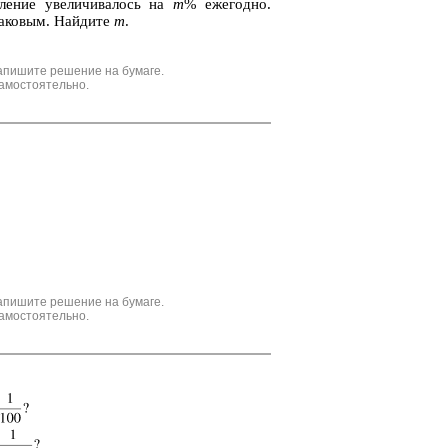
ле­ние уве­ли­чи­ва­лось на
m
% еже­год­но.
­ко­вым. Най­ди­те
m
.
апишите решение на бумаге.
амостоятельно.
апишите решение на бумаге.
амостоятельно.