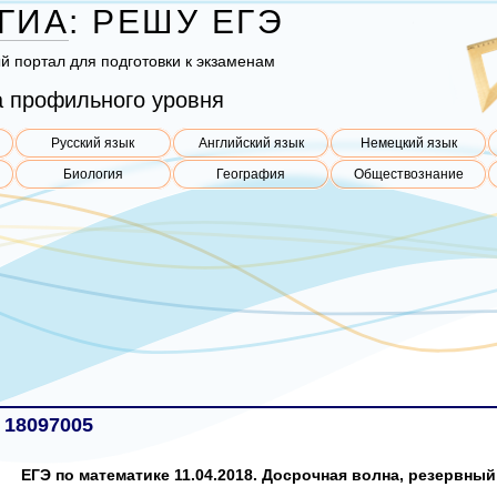
ГИА
:
РЕШУ
ЕГЭ
ый пор­тал для под­го­тов­ки к эк­за­ме­нам
 профильного уровня
Русский язык
Английский язык
Немецкий язык
Биология
География
Обществознание
 18097005
ЕГЭ по математике 11.04.2018. Досрочная волна, резервный 