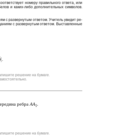
от­вет­ству­ет но­ме­ру пра­виль­но­го от­ве­та, или
е­лов и каких-либо до­пол­ни­тель­ных сим­во­лов.
и­ям с раз­вер­ну­тым от­ве­том. Учи­тель уви­дит ре­
да­ни­ям с раз­вер­ну­тым от­ве­том. Вы­став­лен­ные
апишите решение на бумаге.
амостоятельно.
­ре­ди­на ребра
AA
.
1
апишите решение на бумаге.