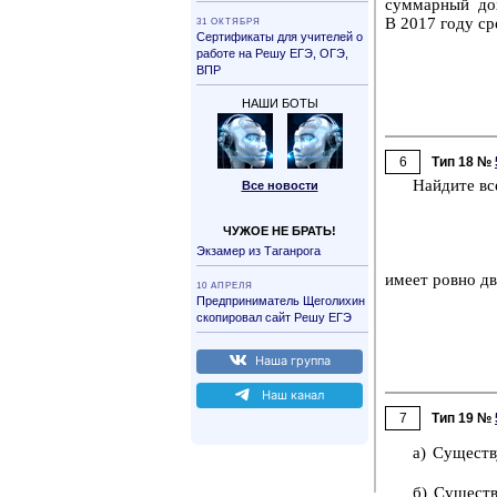
сум­мар­ный дох
В 2017 году
сре
31 ОК­ТЯБ­РЯ
Сер­ти­фи­ка­ты для учи­те­лей о
ра­бо­те на Решу ЕГЭ, ОГЭ,
ВПР
НАШИ БОТЫ
6
Тип 18 №
Най­ди­те вс
Все но­во­сти
ЧУЖОЕ НЕ БРАТЬ!
Эк­за­мер из Та­ган­ро­га
имеет ровно два
10 АП­РЕ­ЛЯ
Пред­при­ни­ма­тель Ще­го­ли­хин
ско­пи­ро­вал сайт Решу ЕГЭ
Наша груп­па
Наш канал
7
Тип 19 №
а) Су­ще­ств
б) Су­ще­ств