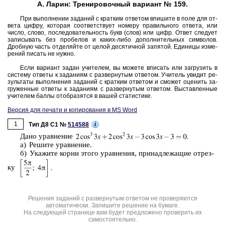
А. Ларин: Тренировочный вариант № 159.
При вы­пол­не­нии за­да­ний с крат­ким от­ве­том впи­ши­те в поле для от­
ве­та цифру, ко­то­рая со­от­вет­ству­ет но­ме­ру пра­виль­но­го от­ве­та, или
число, слово, по­сле­до­ва­тель­ность букв (слов) или цифр. Ответ сле­ду­ет
за­пи­сы­вать без про­бе­лов и каких-либо до­пол­ни­тель­ных сим­во­лов.
Дроб­ную часть от­де­ляй­те от целой де­ся­тич­ной за­пя­той. Еди­ни­цы из­ме­
ре­ний пи­сать не нужно.
Если ва­ри­ант задан учи­те­лем, вы мо­же­те впи­сать или за­гру­зить в
си­сте­му от­ве­ты к за­да­ни­ям с раз­вер­ну­тым от­ве­том. Учи­тель уви­дит ре­
зуль­та­ты вы­пол­не­ния за­да­ний с крат­ким от­ве­том и смо­жет оце­нить за­
гру­жен­ные от­ве­ты к за­да­ни­ям с раз­вер­ну­тым от­ве­том. Вы­став­лен­ные
учи­те­лем баллы отоб­ра­зят­ся в вашей ста­ти­сти­ке.
Версия для печати и копирования в MS Word
1
i
Тип Д8 C1 №
514588
Дано урав­не­ние
а) Ре­ши­те урав­не­ние.
б) Ука­жи­те корни этого урав­не­ния, при­над­ле­жа­щие от­рез­
ку
Решения заданий с развернутым ответом не проверяются
автоматически. Запишите решение на бумаге.
На следующей странице вам будет предложено проверить их
самостоятельно.