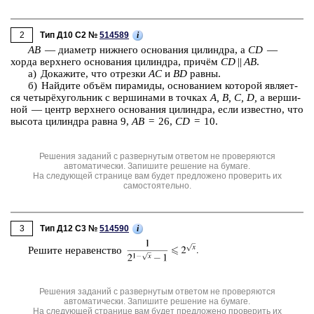
2
i
Тип Д10 C2 №
514589
AB
— диа­метр ниж­не­го ос­но­ва­ния ци­лин­дра, а
CD
—
хорда верх­не­го ос­но­ва­ния ци­лин­дра, причём
CD
||
AB
.
а) До­ка­жи­те, что от­рез­ки
AC
и
BD
равны.
б) Най­ди­те объём пи­ра­ми­ды, ос­но­ва­ни­ем ко­то­рой яв­ля­ет­
ся четырёхуголь­ник с вер­ши­на­ми в точ­ках
A, B, C, D,
а вер­ши­
ной — центр верх­не­го ос­но­ва­ния ци­лин­дра, если из­вест­но, что
вы­со­та ци­лин­дра равна 9,
AB
= 26,
CD
= 10.
Решения заданий с развернутым ответом не проверяются
автоматически. Запишите решение на бумаге.
На следующей странице вам будет предложено проверить их
самостоятельно.
3
i
Тип Д12 C3 №
514590
Ре­ши­те не­ра­вен­ство
Решения заданий с развернутым ответом не проверяются
автоматически. Запишите решение на бумаге.
На следующей странице вам будет предложено проверить их