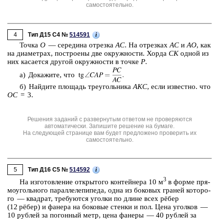
самостоятельно.
4
i
Тип Д15 C4 №
514591
Точка
O
— се­ре­ди­на от­рез­ка
AC
. На от­рез­ках
AC
и
AO
, как
на диа­мет­рах, по­стро­е­ны две окруж­но­сти. Хорда
CK
одной из
них ка­са­ет­ся дру­гой окруж­но­сти в точке
P
.
а) До­ка­жи­те, что
б) Най­ди­те пло­щадь тре­уголь­ни­ка
AKC
, если из­вест­но. что
OC
= 3.
Решения заданий с развернутым ответом не проверяются
автоматически. Запишите решение на бумаге.
На следующей странице вам будет предложено проверить их
самостоятельно.
5
i
Тип Д16 C5 №
514592
3
На из­го­тов­ле­ние от­кры­то­го кон­тей­не­ра 10 м
в форме пря­
мо­уголь­но­го па­рал­ле­ле­пи­пе­да, одна из бо­ко­вых гра­ней ко­то­ро­
го — квад­рат, тре­бу­ют­ся угол­ки по длине всех рёбер
(12 рёбер) и фа­не­ра на бо­ко­вые стен­ки и пол. Цена угол­ков —
10 руб­лей за по­гон­ный метр, цена фа­не­ры — 40 руб­лей за