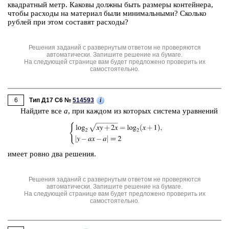
квад­рат­ный метр. Ка­ко­вы долж­ны быть раз­ме­ры кон­тей­не­ра,
чтобы рас­хо­ды на ма­те­ри­ал были ми­ни­маль­ны­ми? Сколь­ко
руб­лей при этом со­ста­вят рас­хо­ды?
Решения заданий с развернутым ответом не проверяются
автоматически. Запишите решение на бумаге.
На следующей странице вам будет предложено проверить их
самостоятельно.
6
i
Тип Д17 C6 №
514593
Най­ди­те все
a
, при каж­дом из ко­то­рых си­сте­ма урав­не­ний
имеет ровно два ре­ше­ния.
Решения заданий с развернутым ответом не проверяются
автоматически. Запишите решение на бумаге.
На следующей странице вам будет предложено проверить их
самостоятельно.