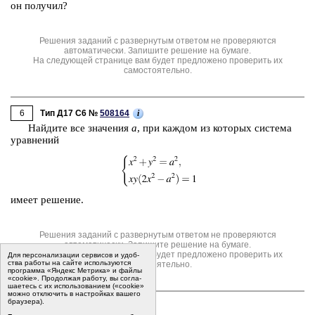
он по­лу­чил?
Решения заданий с развернутым ответом не проверяются
автоматически. Запишите решение на бумаге.
На следующей странице вам будет предложено проверить их
самостоятельно.
6
i
Тип Д17 C6 №
508164
Най­ди­те все зна­че­ния
а
, при каж­дом из ко­то­рых си­сте­ма
урав­не­ний
имеет ре­ше­ние.
Решения заданий с развернутым ответом не проверяются
автоматически. Запишите решение на бумаге.
На следующей странице вам будет предложено проверить их
Для пер­со­на­ли­за­ции сер­ви­сов и удоб­
ства ра­бо­ты на сайте ис­поль­зу­ют­ся
самостоятельно.
программа «Яндекс Метрика» и файлы
«cookie». Про­дол­жая ра­бо­ту, вы со­гла­
ша­е­тесь с их ис­поль­зо­ва­ни­ем («cookie»
мо­жно от­клю­чить в на­строй­ках ва­ше­го
бра­у­зе­ра).
7
i
Тип Д19 C7 №
508165