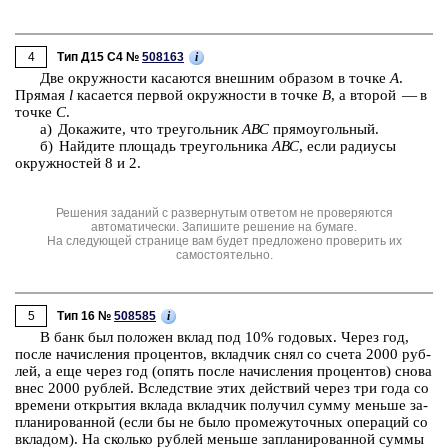
4
i
Тип Д15 C4 №
508163
Две окруж­но­сти ка­са­ют­ся внеш­ним об­ра­зом в точке
А
.
Пря­мая
l
ка­са­ет­ся пер­вой окруж­но­сти в точке
В
, а вто­рой — в
точке
С
.
а) До­ка­жи­те, что тре­уголь­ник
АВС
пря­мо­уголь­ный.
б) Най­ди­те пло­щадь тре­уголь­ни­ка
АВС
, если ра­ди­у­сы
окруж­но­стей 8 и 2.
Решения заданий с развернутым ответом не проверяются
автоматически. Запишите решение на бумаге.
На следующей странице вам будет предложено проверить их
самостоятельно.
5
i
Тип 16 №
508585
В банк был по­ло­жен вклад под 10% го­до­вых. Через год,
после на­чис­ле­ния про­цен­тов, вклад­чик снял со счета 2000 руб­
лей, а еще через год (опять после на­чис­ле­ния про­цен­тов) снова
внес 2000 руб­лей. Вслед­ствие этих дей­ствий через три года со
вре­ме­ни от­кры­тия вкла­да вклад­чик по­лу­чил сумму мень­ше за­
пла­ни­ро­ван­ной (если бы не было про­ме­жу­точ­ных опе­ра­ций со
вкла­дом). На сколь­ко руб­лей мень­ше за­пла­ни­ро­ван­ной суммы