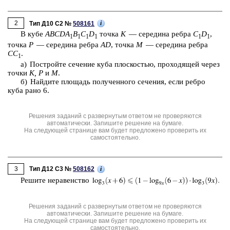
2
i
Тип Д10 C2 №
508161
В кубе
ABCDA
B
C
D
точка
K
— се­ре­ди­на ребра
C
D
,
1
1
1
1
1
1
точка
P
— се­ре­ди­на ребра
AD
, точка
M
— се­ре­ди­на ребра
CC
.
1
а) По­строй­те се­че­ние куба плос­ко­стью, про­хо­дя­щей через
точки
K, P
и
M
.
б) Най­ди­те пло­щадь по­лу­чен­но­го се­че­ния, если ребро
куба рано 6.
Решения заданий с развернутым ответом не проверяются
автоматически. Запишите решение на бумаге.
На следующей странице вам будет предложено проверить их
самостоятельно.
3
i
Тип Д12 C3 №
508162
Ре­ши­те не­ра­вен­ство
Решения заданий с развернутым ответом не проверяются
автоматически. Запишите решение на бумаге.
На следующей странице вам будет предложено проверить их
самостоятельно.