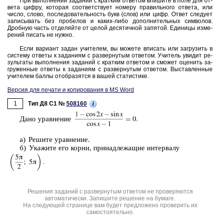
При вы­пол­не­нии за­да­ний с крат­ким от­ве­том впи­ши­те в поле для от­
ве­та цифру, ко­то­рая со­от­вет­ству­ет но­ме­ру пра­виль­но­го от­ве­та, или
число, слово, по­сле­до­ва­тель­ность букв (слов) или цифр. Ответ сле­ду­ет
за­пи­сы­вать без про­бе­лов и каких-либо до­пол­ни­тель­ных сим­во­лов.
Дроб­ную часть от­де­ляй­те от целой де­ся­тич­ной за­пя­той. Еди­ни­цы из­ме­
ре­ний пи­сать не нужно.
Если ва­ри­ант задан учи­те­лем, вы мо­же­те впи­сать или за­гру­зить в
си­сте­му от­ве­ты к за­да­ни­ям с раз­вер­ну­тым от­ве­том. Учи­тель уви­дит ре­
зуль­та­ты вы­пол­не­ния за­да­ний с крат­ким от­ве­том и смо­жет оце­нить за­
гру­жен­ные от­ве­ты к за­да­ни­ям с раз­вер­ну­тым от­ве­том. Вы­став­лен­ные
учи­те­лем баллы отоб­ра­зят­ся в вашей ста­ти­сти­ке.
Версия для печати и копирования в MS Word
1
i
Тип Д8 C1 №
508160
Дано урав­не­ние
а) Ре­ши­те урав­не­ние.
б) Ука­жи­те его корни, при­над­ле­жа­щие ин­тер­ва­лу
Решения заданий с развернутым ответом не проверяются
автоматически. Запишите решение на бумаге.
На следующей странице вам будет предложено проверить их
самостоятельно.