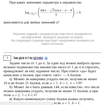
При каких зна­че­ни­ях па­ра­мет­ра
a
не­ра­вен­ство
вы­пол­ня­ет­ся для любых зна­че­ний
x
?
Решения заданий с развернутым ответом не проверяются
автоматически. Запишите решение на бумаге.
На следующей странице вам будет предложено проверить их
самостоятельно.
7
i
Тип Д19 C7 №
527493
За­да­но число от 1 до
n
. За один ход можно вы­брать про­из­
воль­ное под­мно­же­ство мно­же­ства чисел от 1 до
n
и спро­сить,
при­над­ле­жит ли ему за­дан­ное число. При от­ве­те «да» будет
на­чис­ле­но
a
бал­лов, при от­ве­те «нет» —
b
бал­лов.
а) Можно ли на­вер­ня­ка уга­дать число, по­лу­чив не менее
16 и не более 21 бал­лов, если
б) Может ли
n
быть рав­ным 144, если из­вест­но, что число
можно на­вер­ня­ка уга­дать, по­лу­чив не менее 11 бал­лов, и при
этом
в) Какую наи­мень­шую сумму бал­лов можно по­лу­чить,
чтобы на­вер­ня­ка уга­дать число, если