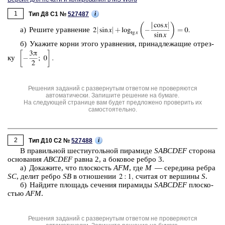
1
i
Тип Д8 C1 №
527487
а) Ре­ши­те урав­не­ние
б) Ука­жи­те корни этого урав­не­ния, при­над­ле­жа­щие от­рез­
ку
Решения заданий с развернутым ответом не проверяются
автоматически. Запишите решение на бумаге.
На следующей странице вам будет предложено проверить их
самостоятельно.
2
i
Тип Д10 C2 №
527488
В пра­виль­ной ше­сти­уголь­ной пи­ра­ми­де
SABCDEF
сто­ро­на
ос­но­ва­ния
ABCDEF
равна 2, а бо­ко­вое ребро 3.
а) До­ка­жи­те, что плос­кость
AFM
, где
M
— се­ре­ди­на ребра
SC
, делит ребро
SB
в от­но­ше­нии
счи­тая от вер­ши­ны
S
.
б) Най­ди­те пло­щадь се­че­ния пи­ра­ми­ды
SABCDEF
плос­ко­
стью
AFM
.
Решения заданий с развернутым ответом не проверяются