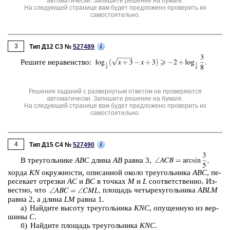
автоматически. Запишите решение на бумаге.
На следующей странице вам будет предложено проверить их
самостоятельно.
3
i
Тип Д12 C3 №
527489
Ре­ши­те не­ра­вен­ство:
Решения заданий с развернутым ответом не проверяются
автоматически. Запишите решение на бумаге.
На следующей странице вам будет предложено проверить их
самостоятельно.
4
i
Тип Д15 C4 №
527490
В тре­уголь­ни­ке
ABC
длина
AB
равна 3,
хорда
KN
окруж­но­сти, опи­сан­ной около тре­уголь­ни­ка
ABC
, пе­
ре­се­ка­ет от­рез­ки
AC
и
BC
в точ­ках
M
и
L
со­от­вет­ствен­но. Из­
вест­но, что
пло­щадь че­ты­рех­уголь­ни­ка
ABLM
равна 2, а длина
LM
равна 1.
а) Най­ди­те вы­со­ту тре­уголь­ни­ка
KNC
, опу­щен­ную из вер­
ши­ны
C
.
б) Най­ди­те пло­щадь тре­уголь­ни­ка
KNC
.