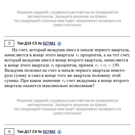
Решения заданий с развернутым ответом не проверяются
автоматически. Запишите решение на бумаге.
На следующей странице вам будет предложено проверить их
самостоятельно.
5
i
Тип Д16 C5 №
527491
На счет, ко­то­рый вклад­чик имел в на­ча­ле пер­во­го квар­та­ла,
на­чис­ля­ет­ся в конце этого квар­та­ла
про­цен­тов, а на тот счет,
ко­то­рый вклад­чик имел в конце вто­ро­го квар­та­ла, на­чис­ля­ет­ся
в конце этого квар­та­ла
про­цен­тов, при­чем
Вклад­чик по­ло­жил на счет в на­ча­ле пер­во­го квар­та­ла не­ко­то­
рую сумму и снял в конце того же квар­та­ла по­ло­ви­ну этой
суммы. При каком зна­че­нии
счет вклад­чи­ка в конце вто­ро­го
квар­та­ла ока­жет­ся мак­си­маль­но воз­мож­ным?
Решения заданий с развернутым ответом не проверяются
автоматически. Запишите решение на бумаге.
На следующей странице вам будет предложено проверить их
самостоятельно.
6
i
Тип Д17 C6 №
527492