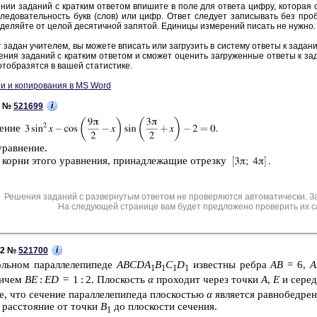
нии за­да­ний с крат­ким от­ве­том впи­ши­те в поле для от­ве­та цифру, ко­то­рая со­
ле­до­ва­тель­ность букв (слов) или цифр. Ответ сле­ду­ет за­пи­сы­вать без про­б
де­ляй­те от целой де­ся­тич­ной за­пя­той. Еди­ни­цы из­ме­ре­ний пи­сать не нужно.
 задан учи­те­лем, вы мо­же­те впи­сать или за­гру­зить в си­сте­му от­ве­ты к за­да­н
е­ния за­да­ний с крат­ким от­ве­том и смо­жет оце­нить за­гру­жен­ные от­ве­ты к за­
тоб­ра­зят­ся в вашей ста­ти­сти­ке.
и и копирования в MS Word
i
1 №
521699
е­ние
урав­не­ние.
 корни этого урав­не­ния, при­над­ле­жа­щие от­рез­ку
Решения заданий с развернутым ответом не проверяются автоматически. З
На следующей странице вам будет предложено проверить их с
i
C2 №
521700
ль­ном па­рал­ле­ле­пи­пе­де
ABCDA
B
C
D
из­вест­ны ребра
АВ
= 6,
1
1
1
1
ри­чем
ВЕ
:
ED
= 1 : 2. Плос­кость
α
про­хо­дит через точки
А
,
Е
и се­ре­
е, что се­че­ние па­рал­ле­ле­пи­пе­да плос­ко­стью
α
яв­ля­ет­ся рав­но­бед­ре
 рас­сто­я­ние от точки
В
до плос­ко­сти се­че­ния.
1