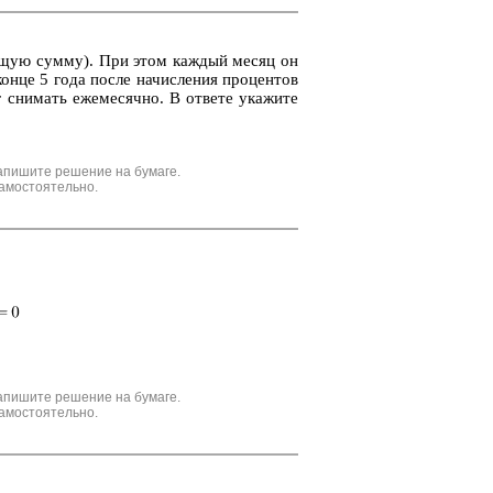
а общую сумму). При этом каж­дый месяц он
 конце 5 года после на­чис­ле­ния про­цен­тов
и­мать еже­ме­сяч­но. В от­ве­те ука­жи­те
апишите решение на бумаге.
амостоятельно.
апишите решение на бумаге.
амостоятельно.