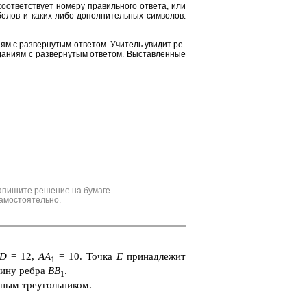
от­вет­ству­ет но­ме­ру пра­виль­но­го от­ве­та, или
е­лов и каких-либо до­пол­ни­тель­ных сим­во­лов.
и­ям с раз­вер­ну­тым от­ве­том. Учи­тель уви­дит ре­
да­ни­ям с раз­вер­ну­тым от­ве­том. Вы­став­лен­ные
апишите решение на бумаге.
амостоятельно.
AD
= 12,
AA
= 10. Точка
Е
при­над­ле­жит
1
ди­ну ребра
ВВ
.
1
н­ным тре­уголь­ни­ком.