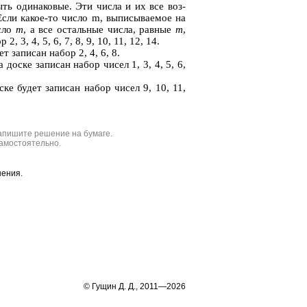
быть оди­на­ко­вые. Эти числа и их все воз­
Если какое‐то число m, вы­пи­сы­ва­е­мое на
исло
m
, а все осталь­ные числа, рав­ные
m
,
 2, 3, 4, 5, 6, 7, 8, 9, 10, 11, 12, 14.
т за­пи­сан набор 2, 4, 6, 8.
а доске за­пи­сан набор чисел 1, 3, 4, 5, 6,
оске будет за­пи­сан набор чисел 9, 10, 11,
апишите решение на бумаге.
амостоятельно.
шения.
© Гущин Д. Д., 2011—2026