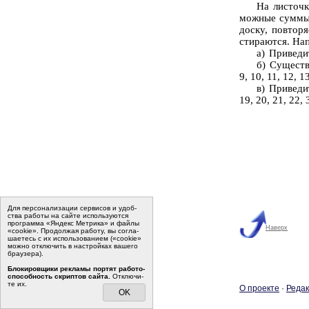
На ли­сточ­
мож­ные суммы (
доску, по­вто­ря
сти­ра­ют­ся. На
а) При­ве­ди
б) Су­ще­ств
9, 10, 11, 12, 1
в) При­ве­ди
19, 20, 21, 22, 
Для пер­со­на­ли­за­ции сер­ви­сов и удоб­
ства ра­бо­ты на сайте ис­поль­зу­ют­ся
программа «Яндекс Метрика» и файлы
Наверх
«cookie». Про­дол­жая ра­бо­ту, вы со­гла­
ша­е­тесь с их ис­поль­зо­ва­ни­ем («cookie»
мо­жно от­клю­чить в на­строй­ках ва­ше­го
бра­у­зе­ра).
Бло­ки­ров­щи­ки ре­кла­мы пор­тят ра­бо­то­
спо­соб­ность скрип­тов сайта.
Отклю­чи­
те их.
О про­ек­те
·
Ре­дак
OK