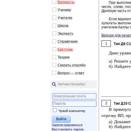
Ва­ри­ан­ты
При вы­пол­не­
число, слово, по­с
Уче­ни­ку
Дроб­ную часть от­
Учи­те­лю
Если ва­ри­ант
зуль­та­ты вы­пол­н
Школа
учи­те­лем баллы о
Экс­пер­ту
Версия для печат
Спра­воч­ник
1
Тип Д8 C
Кар­точ­ки
Дано урав­н
Тео­рия
а) Ре­ши­те 
Ска­зать спа­си­бо
б) Най­ди­те
Во­прос — ответ
2
Тип Д10 
В пря­мо­уго
Чужой компьютер
от­рез­ку
BD
, п
а) До­ка­жи­т
Зарегистрироваться
б) Най­ди­те
Восстановить пароль