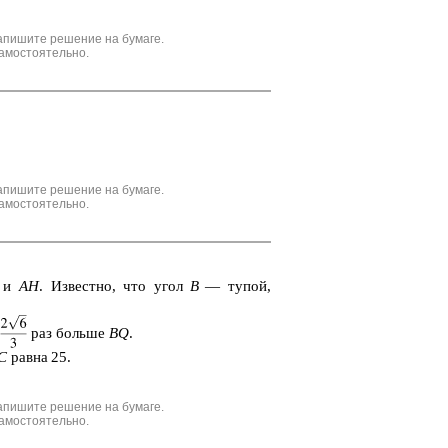
апишите решение на бумаге.
амостоятельно.
апишите решение на бумаге.
амостоятельно.
и
AH
. Из­вест­но, что угол
В
— тупой,
раз
боль­ше
BQ
.
C
равна 25.
апишите решение на бумаге.
амостоятельно.