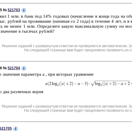
i
C5 №
521703
­жил 1 млн. в банк под 14% го­до­вых (на­чис­ле­ние в конце года н
ыс. руб­лей на про­жи­ва­ние (на­чи­ная со 2 года) в те­че­ние 4 лет, и в
сь не менее 1 млн. Опре­де­ли­те какую мак­си­маль­ную сумму он мог сн
 зна­че­ние в ты­ся­чах руб­лей?
Решения заданий с развернутым ответом не проверяются автоматически. З
На следующей странице вам будет предложено проверить их с
i
C6 №
521704
е зна­че­ния па­ра­мет­ра a , при ко­то­рых урав­не­ние
 два раз­лич­ных корня
Решения заданий с развернутым ответом не проверяются автоматически. З
На следующей странице вам будет предложено проверить их с
i
521705