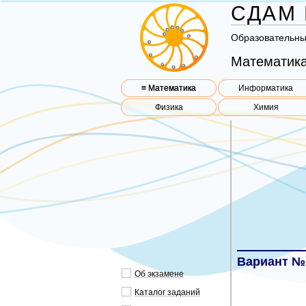
СДАМ 
Об­ра­зо­ва­тель­н
Математика
≡ Математика
Информатика
Физика
Химия
Вариант №
Об эк­за­ме­не
Ка­та­лог за­да­ний