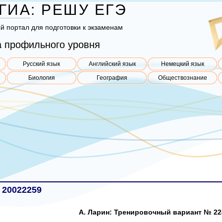
ГИА
:
РЕШУ
ЕГЭ
ый пор­тал для под­го­тов­ки к эк­за­ме­нам
 профильного уровня
Русский язык
Английский язык
Немецкий язык
Биология
География
Обществознание
 20022259
А. Ларин: Тренировочный вариант № 22