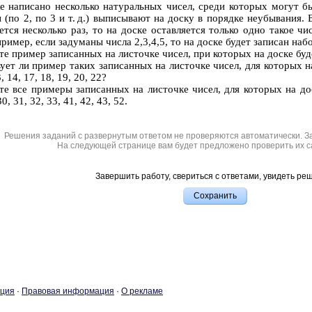
ке на­пи­са­но не­сколь­ко на­ту­раль­ных чисел, среди ко­то­рых могут 
по 2, по 3 и т. д.) вы­пи­сы­ва­ют на доску в по­ряд­ке не­убы­ва­ния. 
­ет­ся не­сколь­ко раз, то на доске остав­ля­ет­ся толь­ко одно такое ч
­при­мер, если за­ду­ма­ны числа 2,3,4,5, то на доске будет за­пи­сан набор
­те при­мер за­пи­сан­ных на ли­сточ­ке чисел, при ко­то­рых на доске буде
у­ет ли при­мер таких за­пи­сан­ных на ли­сточ­ке чисел, для ко­то­рых н
3, 14, 17, 18, 19, 20, 22?
­те все при­ме­ры за­пи­сан­ных на ли­сточ­ке чисел, для ко­то­рых на д
30, 31, 32, 33, 41, 42, 43, 52.
Решения заданий с развернутым ответом не проверяются автоматически. З
На следующей странице вам будет предложено проверить их с
Завершить работу, свериться с ответами, увидеть ре
­ция
·
Пра­во­вая ин­фор­ма­ция
·
О ре­кла­ме