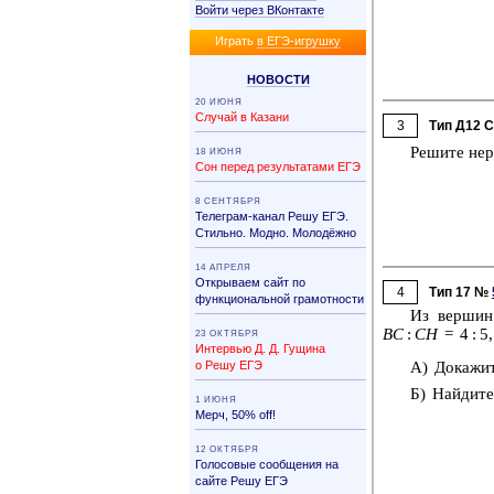
Войти через ВКонтакте
Иг­рать
в ЕГЭ-иг­руш­ку
НО­ВО­СТИ
20 ИЮНЯ
Случай в Казани
3
Тип Д12 
Ре­ши­те не­
18 ИЮНЯ
Сон перед результатами ЕГЭ
8 СЕНТЯБРЯ
Телеграм-канал Решу ЕГЭ.
Стильно. Модно. Молодёжно
14 АПРЕЛЯ
Открываем сайт по
4
Тип 17 №
функциональной грамотности
Из вер­ши
BC
:
CH
= 4 : 5
23 ОКТЯБРЯ
Интервью Д. Д. Гущина
о Решу ЕГЭ
А) До­ка­жи­
Б) Най­ди­те
1 ИЮНЯ
Мерч, 50% off!
12 ОКТЯБРЯ
Голосовые сообщения на
сайте Решу ЕГЭ