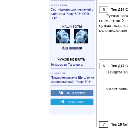
31 ОК­ТЯБ­РЯ
Сер­ти­фи­ка­ты для учи­те­лей о
5
Тип Д16 
ра­бо­те на Решу ЕГЭ, ОГЭ,
Рус­лан вло
ВПР
сни­ма­ет по Х т
сумма ока­за­ла
НАШИ БОТЫ
це­ло­чис­лен­ное
Все но­во­сти
ЧУЖОЕ НЕ БРАТЬ!
Эк­за­мер из Та­ган­ро­га
6
Тип Д17 
Най­ди­те вс
10 АП­РЕ­ЛЯ
Пред­при­ни­ма­тель Ще­го­ли­хин
ско­пи­ро­вал сайт Решу ЕГЭ
имеет ровно
Наша груп­па
Наш канал
7
Тип 19 №