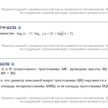
Решения заданий с развернутым ответом не проверяются автоматически. З
На следующей странице вам будет предложено проверить их с
i
C3 №
521701
ра­вен­ство:
Решения заданий с развернутым ответом не проверяются автоматически. З
На следующей странице вам будет предложено проверить их с
i
521702
н
А
и
В
ту­по­уголь­но­го тре­уголь­ни­ка
АВС
про­ве­де­ны вы­со­ты
BQ
,
BH
=
BQ
.
те, что диа­метр опи­сан­ной во­круг тре­уголь­ни­ка
ABQ
окруж­но­сти в
 пло­щадь че­ты­рех­уголь­ни­ка
AHBQ
, если пло­щадь тре­уголь­ни­ка
HQ
Решения заданий с развернутым ответом не проверяются автоматически. З
На следующей странице вам будет предложено проверить их с