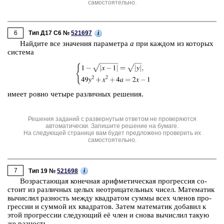
самостоятельно.
6
i
Тип Д17 C6 №
521697
Най­ди­те все зна­че­ния па­ра­мет­ра
a
при каж­дом из ко­то­рых
си­сте­ма
имеет ровно че­ты­ре раз­лич­ных ре­ше­ния.
Решения заданий с развернутым ответом не проверяются
автоматически. Запишите решение на бумаге.
На следующей странице вам будет предложено проверить их
самостоятельно.
7
i
Тип 19 №
521698
Воз­рас­та­ю­щая ко­неч­ная ариф­ме­ти­че­ская про­грес­сия со­
сто­ит из раз­лич­ных целых не­от­ри­ца­тель­ных чисел. Ма­те­ма­тик
вы­чис­лил раз­ность между квад­ра­том суммы всех чле­нов про­
грес­сии и сум­мой их квад­ра­тов. Затем ма­те­ма­тик до­ба­вил к
этой про­грес­сии сле­ду­ю­щий её член и снова вы­чис­лил такую
же раз­ность.