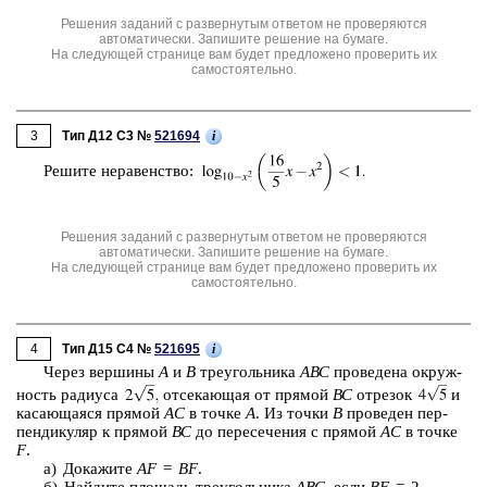
Решения заданий с развернутым ответом не проверяются
автоматически. Запишите решение на бумаге.
На следующей странице вам будет предложено проверить их
самостоятельно.
3
i
Тип Д12 C3 №
521694
Ре­ши­те не­ра­вен­ство:
Решения заданий с развернутым ответом не проверяются
автоматически. Запишите решение на бумаге.
На следующей странице вам будет предложено проверить их
самостоятельно.
4
i
Тип Д15 C4 №
521695
Через вер­ши­ны
А
и
В
тре­уголь­ни­ка
АВС
про­ве­де­на окруж­
ность ра­ди­у­са
от­се­ка­ю­щая от пря­мой
ВС
от­ре­зок
и
ка­са­ю­ща­я­ся пря­мой
АС
в точке
А
. Из точки
В
про­ве­ден пер­
пен­ди­ку­ляр к пря­мой
ВС
до пе­ре­се­че­ния с пря­мой
АС
в точке
F
.
а) До­ка­жи­те
AF
=
BF
.
б) Най­ди­те пло­щадь тре­уголь­ни­ка
АВС
, если
BF
= 2.