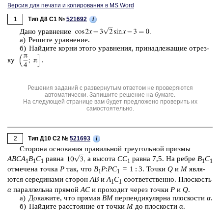
Версия для печати и копирования в MS Word
1
i
Тип Д8 C1 №
521692
Дано урав­не­ние
а) Ре­ши­те урав­не­ние.
б) Най­ди­те корни этого урав­не­ния, при­над­ле­жа­щие от­рез­
ку
Решения заданий с развернутым ответом не проверяются
автоматически. Запишите решение на бумаге.
На следующей странице вам будет предложено проверить их
самостоятельно.
2
i
Тип Д10 C2 №
521693
Сто­ро­на ос­но­ва­ния пра­виль­ной тре­уголь­ной приз­мы
ABCA
B
C
равна
а вы­со­та
СС
равна 7,5. На ребре
B
C
1
1
1
1
1
1
от­ме­че­на точка
Р
так, что
B
P
:
PC
= 1 : 3. Точки
Q
и
М
яв­ля­
1
1
ют­ся се­ре­ди­на­ми сто­рон
АВ
и
A
C
со­от­вет­ствен­но. Плос­кость
1
1
α
па­рал­лель­на пря­мой
АС
и про­хо­дит через точки
Р
и
Q
.
а) До­ка­жи­те, что пря­мая
ВМ
пер­пен­ди­ку­ляр­на плос­ко­сти
α
.
б) Най­ди­те рас­сто­я­ние от точки
М
до плос­ко­сти
α
.