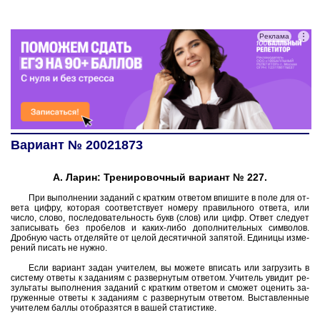
⋮
Реклама
Вариант № 20021873
А. Ларин: Тренировочный вариант № 227.
При вы­пол­не­нии за­да­ний с крат­ким от­ве­том впи­ши­те в поле для от­
ве­та цифру, ко­то­рая со­от­вет­ству­ет но­ме­ру пра­виль­но­го от­ве­та, или
число, слово, по­сле­до­ва­тель­ность букв (слов) или цифр. Ответ сле­ду­ет
за­пи­сы­вать без про­бе­лов и каких-либо до­пол­ни­тель­ных сим­во­лов.
Дроб­ную часть от­де­ляй­те от целой де­ся­тич­ной за­пя­той. Еди­ни­цы из­ме­
ре­ний пи­сать не нужно.
Если ва­ри­ант задан учи­те­лем, вы мо­же­те впи­сать или за­гру­зить в
си­сте­му от­ве­ты к за­да­ни­ям с раз­вер­ну­тым от­ве­том. Учи­тель уви­дит ре­
зуль­та­ты вы­пол­не­ния за­да­ний с крат­ким от­ве­том и смо­жет оце­нить за­
гру­жен­ные от­ве­ты к за­да­ни­ям с раз­вер­ну­тым от­ве­том. Вы­став­лен­ные
учи­те­лем баллы отоб­ра­зят­ся в вашей ста­ти­сти­ке.