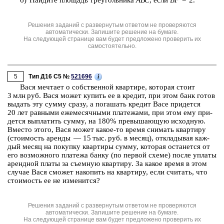
Решения заданий с развернутым ответом не проверяются
автоматически. Запишите решение на бумаге.
На следующей странице вам будет предложено проверить их
самостоятельно.
5
i
Тип Д16 C5 №
521696
Вася меч­та­ет о соб­ствен­ной квар­ти­ре, ко­то­рая стоит
3 млн руб. Вася может ку­пить ее в кре­дит, при этом банк готов
вы­дать эту сумму сразу, а по­га­шать кре­дит Васе при­дет­ся
20 лет
рав­ны­ми еже­ме­сяч­ны­ми пла­те­жа­ми, при этом ему при­
дет­ся вы­пла­тить сумму, на 180% пре­вы­ша­ю­щую ис­ход­ную.
Вме­сто этого, Вася может какое-⁠то время сни­мать квар­ти­ру
(сто­и­мость арен­ды ― 15 тыс. руб. в месяц), от­кла­ды­вая каж­
дый месяц на по­куп­ку квар­ти­ры сумму, ко­то­рая оста­нет­ся от
его воз­мож­но­го пла­те­жа банку (по пер­вой схеме) после упла­ты
аренд­ной платы за съем­ную квар­ти­ру. За какое время в этом
слу­чае Вася смо­жет на­ко­пить на квар­ти­ру, если счи­тать, что
сто­и­мость ее не из­ме­нит­ся?
Решения заданий с развернутым ответом не проверяются
автоматически. Запишите решение на бумаге.
На следующей странице вам будет предложено проверить их