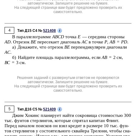
автоматически. Запишите решение на бумаге.
На следующей странице вам будет предложено проверить их
самостоятельно.
4
i
Тип Д15 C4 №
521408
В па­рал­ле­ло­грам­ме
ABCD
точка
Е
— се­ре­ди­на сто­ро­ны
АD
. От­ре­зок
ВЕ
пе­ре­се­ка­ет диа­го­наль
АС
в точке
Р
,
АB
=
PD
.
а) До­ка­жи­те, что от­ре­зок
ВЕ
пер­пен­ди­ку­ля­рен диа­го­на­ли
АС
.
б) Най­ди­те пло­щадь па­рал­ле­ло­грам­ма, если
АВ
= 2 см,
ВС
= 3 см.
Решения заданий с развернутым ответом не проверяются
автоматически. Запишите решение на бумаге.
На следующей странице вам будет предложено проверить их
самостоятельно.
5
i
Тип Д16 C5 №
521409
Джим Хокинс пла­ни­ру­ет найти со­кро­ви­ща сто­и­мо­стью 300
тыс. фун­тов стер­лин­гов, ко­то­рые спря­тал ка­пи­тан Флинт.
Перед на­ча­лом по­ис­ков он взял кре­дит в раз­ме­ре 10 тыс. фун­
тов стер­лин­гов у со­сто­я­тель­но­го сквай­е­ра Тре­ло­ни, чтобы сна­