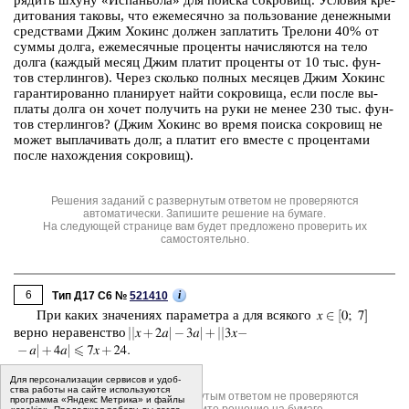
ря­дить шхуну «Ис­па­ньо­ла» для по­ис­ка со­кро­вищ. Усло­вия кре­
ди­то­ва­ния та­ко­вы, что еже­ме­сяч­но за поль­зо­ва­ние де­неж­ны­ми
сред­ства­ми Джим Хокинс дол­жен за­пла­тить Тре­ло­ни 40% от
суммы долга, еже­ме­сяч­ные про­цен­ты на­чис­ля­ют­ся на тело
долга (каж­дый месяц Джим пла­тит про­цен­ты от 10 тыс. фун­
тов стер­лин­гов). Через сколь­ко пол­ных ме­ся­цев Джим Хокинс
га­ран­ти­ро­ван­но пла­ни­ру­ет найти со­кро­ви­ща, если после вы­
пла­ты долга он хочет по­лу­чить на руки не менее 230 тыс. фун­
тов стер­лин­гов? (Джим Хокинс во время по­ис­ка со­кро­вищ не
может вы­пла­чи­вать долг, а пла­тит его вме­сте с про­цен­та­ми
после на­хож­де­ния со­кро­вищ).
Решения заданий с развернутым ответом не проверяются
автоматически. Запишите решение на бумаге.
На следующей странице вам будет предложено проверить их
самостоятельно.
6
i
Тип Д17 C6 №
521410
При каких зна­че­ни­ях па­ра­мет­ра a для вся­ко­го
верно не­ра­вен­ство
Для пер­со­на­ли­за­ции сер­ви­сов и удоб­
ства ра­бо­ты на сайте ис­поль­зу­ют­ся
Решения заданий с развернутым ответом не проверяются
программа «Яндекс Метрика» и файлы
автоматически. Запишите решение на бумаге.