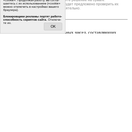
«cookie». Про­дол­жая ра­бо­ту, вы со­гла­
ша­е­тесь с их ис­поль­зо­ва­ни­ем («cookie»
На следующей странице вам будет предложено проверить их
мо­жно от­клю­чить в на­строй­ках ва­ше­го
самостоятельно.
бра­у­зе­ра).
Бло­ки­ров­щи­ки ре­кла­мы пор­тят ра­бо­то­
спо­соб­ность скрип­тов сайта.
Отклю­чи­
те их.
7
i
Тип Д19 C7 №
521411
OK
Даны
n
раз­лич­ных на­ту­раль­ных чисел, со­став­ля­ю­щих
ариф­ме­ти­че­скую про­грес­сию (
n
> 3).
а) Может ли сумма всех дан­ных чисел быть рав­ной 14?
б) Ка­ко­во наи­боль­шее зна­че­ние
n
, если сумма всех дан­ных
чисел мень­ше 900?
в) Най­ди­те все воз­мож­ные зна­че­ния
n
, если сумма всех
дан­ных чисел равна 123.
Решения заданий с развернутым ответом не проверяются
автоматически. Запишите решение на бумаге.
На следующей странице вам будет предложено проверить их
самостоятельно.
Завершить работу, свериться с ответами, увидеть решения.
Наверх