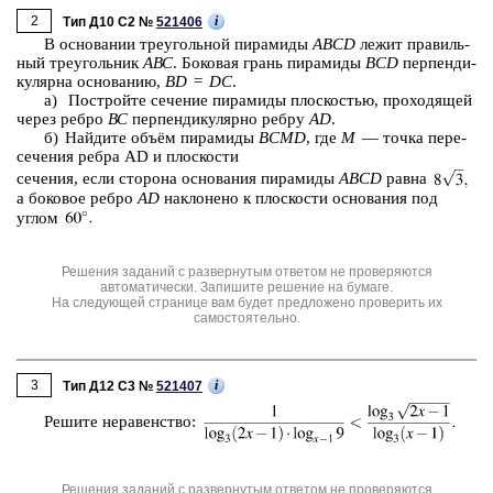
2
i
Тип Д10 C2 №
521406
В ос­но­ва­нии тре­уголь­ной пи­ра­ми­ды
ABCD
лежит пра­виль­
ный тре­уголь­ник
АВС
. Бо­ко­вая грань пи­ра­ми­ды
BCD
пер­пен­ди­
ку­ляр­на ос­но­ва­нию,
BD
=
DC
.
а) По­строй­те се­че­ние пи­ра­ми­ды плос­ко­стью, про­хо­дя­щей
через ребро
ВС
пер­пен­ди­ку­ляр­но ребру
AD
.
б) Най­ди­те объём пи­ра­ми­ды
BCМD
, где
М
— точка пе­ре­
се­че­ния ребра АD и плос­ко­сти
се­че­ния, если сто­ро­на ос­но­ва­ния пи­ра­ми­ды
ABCD
равна
а бо­ко­вое ребро
AD
на­кло­не­но к плос­ко­сти ос­но­ва­ния под
углом
Решения заданий с развернутым ответом не проверяются
автоматически. Запишите решение на бумаге.
На следующей странице вам будет предложено проверить их
самостоятельно.
3
i
Тип Д12 C3 №
521407
Ре­ши­те не­ра­вен­ство:
Решения заданий с развернутым ответом не проверяются