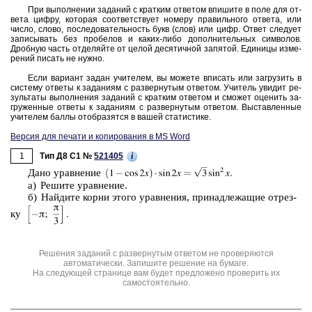
При вы­пол­не­нии за­да­ний с крат­ким от­ве­том впи­ши­те в поле для от­
ве­та цифру, ко­то­рая со­от­вет­ству­ет но­ме­ру пра­виль­но­го от­ве­та, или
число, слово, по­сле­до­ва­тель­ность букв (слов) или цифр. Ответ сле­ду­ет
за­пи­сы­вать без про­бе­лов и каких-либо до­пол­ни­тель­ных сим­во­лов.
Дроб­ную часть от­де­ляй­те от целой де­ся­тич­ной за­пя­той. Еди­ни­цы из­ме­
ре­ний пи­сать не нужно.
Если ва­ри­ант задан учи­те­лем, вы мо­же­те впи­сать или за­гру­зить в
си­сте­му от­ве­ты к за­да­ни­ям с раз­вер­ну­тым от­ве­том. Учи­тель уви­дит ре­
зуль­та­ты вы­пол­не­ния за­да­ний с крат­ким от­ве­том и смо­жет оце­нить за­
гру­жен­ные от­ве­ты к за­да­ни­ям с раз­вер­ну­тым от­ве­том. Вы­став­лен­ные
учи­те­лем баллы отоб­ра­зят­ся в вашей ста­ти­сти­ке.
Версия для печати и копирования в MS Word
1
i
Тип Д8 C1 №
521405
Дано урав­не­ние
а) Ре­ши­те урав­не­ние.
б) Най­ди­те корни этого урав­не­ния, при­над­ле­жа­щие от­рез­
ку
Решения заданий с развернутым ответом не проверяются
автоматически. Запишите решение на бумаге.
На следующей странице вам будет предложено проверить их
самостоятельно.