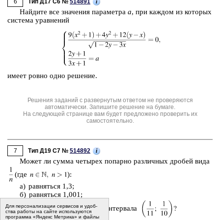
6
i
Тип Д17 C6 №
514891
Най­ди­те все зна­че­ния па­ра­мет­ра
a
, при каж­дом из ко­то­рых
си­сте­ма урав­не­ний
имеет ровно одно ре­ше­ние.
Решения заданий с развернутым ответом не проверяются
автоматически. Запишите решение на бумаге.
На следующей странице вам будет предложено проверить их
самостоятельно.
7
i
Тип Д19 C7 №
514892
Может ли сумма че­ты­рех по­пар­но раз­лич­ных дро­бей вида
(где
):
а) рав­нять­ся 1,3;
б) рав­нять­ся 1,001;
Для пер­со­на­ли­за­ции сер­ви­сов и удоб­
в) при­ни­мать зна­че­ние из ин­тер­ва­ла
ства ра­бо­ты на сайте ис­поль­зу­ют­ся
программа «Яндекс Метрика» и файлы