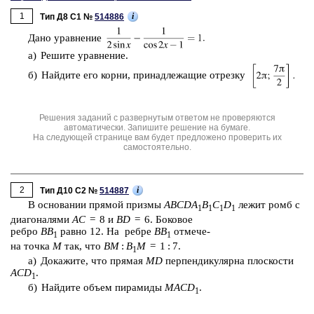
1
i
Тип Д8 C1 №
514886
Дано урав­не­ние
а) Ре­ши­те урав­не­ние.
б) Най­ди­те его корни, при­над­ле­жа­щие от­рез­ку
Решения заданий с развернутым ответом не проверяются
автоматически. Запишите решение на бумаге.
На следующей странице вам будет предложено проверить их
самостоятельно.
2
i
Тип Д10 C2 №
514887
В ос­но­ва­нии пря­мой приз­мы
ABCDA
B
C
D
лежит ромб с
1
1
1
1
диа­го­на­ля­ми
АС
= 8 и
ВD
= 6. Бо­ко­вое
ребро
BB
равно 12. На ребре
BB
от­ме­че­
1
1
на точка
M
так, что
BM
:
B
M
= 1 : 7.
1
а) До­ка­жи­те, что пря­мая
MD
пер­пен­ди­ку­ляр­на плос­ко­сти
АСD
.
1
б) Най­ди­те объем пи­ра­ми­ды
MACD
.
1