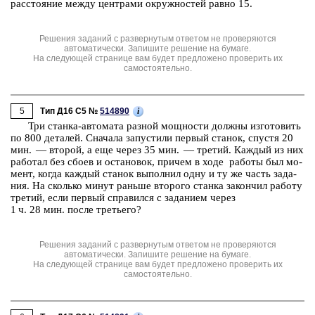
рас­сто­я­ние между цен­тра­ми окруж­но­стей равно 15.
Решения заданий с развернутым ответом не проверяются
автоматически. Запишите решение на бумаге.
На следующей странице вам будет предложено проверить их
самостоятельно.
5
i
Тип Д16 C5 №
514890
Три стан­ка‐ав­то­ма­та раз­ной мощ­но­сти долж­ны из­го­то­вить
по 800 де­та­лей. Сна­ча­ла за­пу­сти­ли пер­вый ста­нок, спу­стя 20
мин. — вто­рой, а еще через 35 мин. — тре­тий. Каж­дый из них
ра­бо­тал без сбоев и оста­но­вок, при­чем в ходе ра­бо­ты был мо­
мент, когда каж­дый ста­нок вы­пол­нил одну и ту же часть за­да­
ния. На сколь­ко минут рань­ше вто­ро­го стан­ка за­кон­чил ра­бо­ту
тре­тий, если пер­вый спра­вил­ся с за­да­ни­ем через
1 ч. 28 мин. после тре­тье­го?
Решения заданий с развернутым ответом не проверяются
автоматически. Запишите решение на бумаге.
На следующей странице вам будет предложено проверить их
самостоятельно.