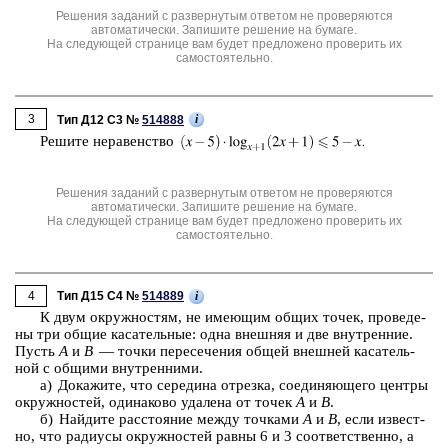
Решения заданий с развернутым ответом не проверяются
автоматически. Запишите решение на бумаге.
На следующей странице вам будет предложено проверить их
самостоятельно.
3
i
Тип Д12 C3 №
514888
Ре­ши­те не­ра­вен­ство
Решения заданий с развернутым ответом не проверяются
автоматически. Запишите решение на бумаге.
На следующей странице вам будет предложено проверить их
самостоятельно.
4
i
Тип Д15 C4 №
514889
К двум окруж­но­стям, не име­ю­щим общих точек, про­ве­де­
ны три общие ка­са­тель­ные: одна внеш­няя и две внут­рен­ние.
Пусть
А
и
В
— точки пе­ре­се­че­ния общей внеш­ней ка­са­тель­
ной с об­щи­ми внут­рен­ни­ми.
а) До­ка­жи­те, что се­ре­ди­на от­рез­ка, со­еди­ня­ю­ще­го цен­тры
окруж­но­стей, оди­на­ко­во уда­ле­на от точек
А
и
В
.
б) Най­ди­те рас­сто­я­ние между точ­ка­ми
А
и
В
, если из­вест­
но, что ра­ди­у­сы окруж­но­стей равны 6 и 3 со­от­вет­ствен­но, а