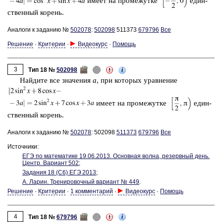
имеет на про­ме­жут­ке
един­
ствен­ный ко­рень.
Аналоги к заданию №
502078
:
502098
511373
679796
Все
Решение
·
Критерии
·
Видеокурс
·
Помощь
3
i
Тип 18 №
502098
Най­ди­те все зна­че­ния
a
, при ко­то­рых урав­не­ние
имеет на про­ме­жут­ке
един­
ствен­ный ко­рень.
Аналоги к заданию №
502078
: 502098
511373
679796
Все
Источники:
ЕГЭ по ма­те­ма­ти­ке 19.06.2013. Ос­нов­ная волна, ре­зерв­ный день.
Центр. Ва­ри­ант 502
;
За­да­ния 18 (С6) ЕГЭ 2013
;
А. Ларин. Тре­ни­ро­воч­ный ва­ри­ант № 449
.
Решение
·
Критерии
·
1 комментарий
·
Видеокурс
·
Помощь
4
i
Тип 18 №
679796