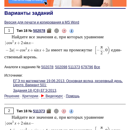
Варианты заданий
Версия для печати и копирования в MS Word
1
i
Тип 18 №
502078
Най­ди­те все зна­че­ния
a
, при ко­то­рых урав­не­ние
имеет на про­ме­жут­ке
един­
ствен­ный ко­рень.
Аналоги к заданию №
502078
:
502098
511373
679796
Все
Источники:
ЕГЭ по ма­те­ма­ти­ке 19.06.2013. Ос­нов­ная волна, ре­зерв­ный день.
Центр. Ва­ри­ант 501
;
За­да­ния 18 (С6) ЕГЭ 2013
.
Решение
·
Критерии
·
Видеокурс
·
Помощь
2
i
Тип 18 №
511373
Най­ди­те все зна­че­ния
a
, при ко­то­рых урав­не­ние