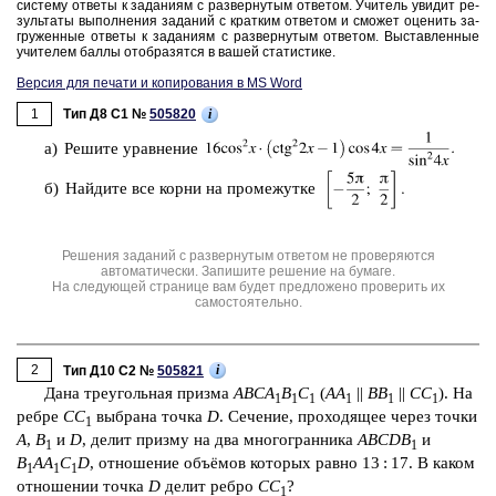
си­сте­му от­ве­ты к за­да­ни­ям с раз­вер­ну­тым от­ве­том. Учи­тель уви­дит ре­
зуль­та­ты вы­пол­не­ния за­да­ний с крат­ким от­ве­том и смо­жет оце­нить за­
гру­жен­ные от­ве­ты к за­да­ни­ям с раз­вер­ну­тым от­ве­том. Вы­став­лен­ные
учи­те­лем баллы отоб­ра­зят­ся в вашей ста­ти­сти­ке.
Версия для печати и копирования в MS Word
1
i
Тип Д8 C1 №
505820
а) Ре­ши­те урав­не­ние
б) Най­ди­те все корни на про­ме­жут­ке
Решения заданий с развернутым ответом не проверяются
автоматически. Запишите решение на бумаге.
На следующей странице вам будет предложено проверить их
самостоятельно.
2
i
Тип Д10 C2 №
505821
Дана тре­уголь­ная приз­ма
ABCA
B
C
(
AA
||
BB
||
CC
). На
1
1
1
1
1
1
ребре
CC
вы­бра­на точка
D
. Се­че­ние, про­хо­дя­щее через точки
1
A
,
B
и
D
, делит приз­му на два мно­го­гран­ни­ка
ABCDB
и
1
1
B
AA
C
D
, от­но­ше­ние объёмов ко­то­рых равно 13 : 17. В каком
1
1
1
от­но­ше­нии точка
D
делит ребро
CC
?
1