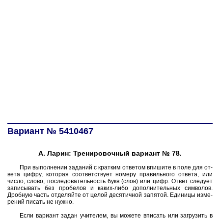
Вариант № 5410467
А. Ларин: Тренировочный вариант № 78.
При вы­пол­не­нии за­да­ний с крат­ким от­ве­том впи­ши­те в поле для от­
ве­та цифру, ко­то­рая со­от­вет­ству­ет но­ме­ру пра­виль­но­го от­ве­та, или
число, слово, по­сле­до­ва­тель­ность букв (слов) или цифр. Ответ сле­ду­ет
за­пи­сы­вать без про­бе­лов и каких-либо до­пол­ни­тель­ных сим­во­лов.
Дроб­ную часть от­де­ляй­те от целой де­ся­тич­ной за­пя­той. Еди­ни­цы из­ме­
ре­ний пи­сать не нужно.
Если ва­ри­ант задан учи­те­лем, вы мо­же­те впи­сать или за­гру­зить в