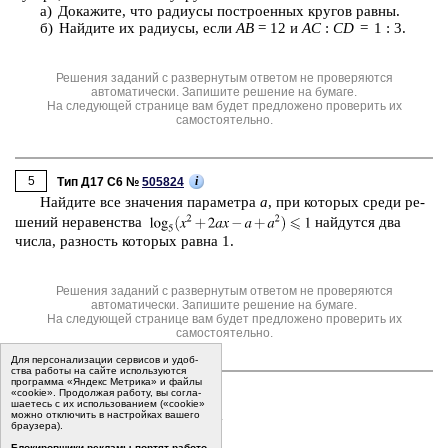
а) До­ка­жи­те, что ра­ди­у­сы по­стро­ен­ных кру­гов равны.
б) Най­ди­те их ра­ди­у­сы, если
AB
= 12 и
AC
:
CD
= 1 : 3.
Решения заданий с развернутым ответом не проверяются
автоматически. Запишите решение на бумаге.
На следующей странице вам будет предложено проверить их
самостоятельно.
5
i
Тип Д17 C6 №
505824
Най­ди­те все зна­че­ния па­ра­мет­ра
а
, при ко­то­рых среди ре­
ше­ний не­ра­вен­ства
най­дут­ся два
числа, раз­ность ко­то­рых равна 1.
Решения заданий с развернутым ответом не проверяются
автоматически. Запишите решение на бумаге.
На следующей странице вам будет предложено проверить их
самостоятельно.
Для пер­со­на­ли­за­ции сер­ви­сов и удоб­
ства ра­бо­ты на сайте ис­поль­зу­ют­ся
программа «Яндекс Метрика» и файлы
6
i
«cookie». Про­дол­жая ра­бо­ту, вы со­гла­
Тип Д19 C7 №
505825
ша­е­тесь с их ис­поль­зо­ва­ни­ем («cookie»
Можно ли рас­ста­вить числа
мо­жно от­клю­чить в на­строй­ках ва­ше­го
бра­у­зе­ра).
а) от 1 до 7;
Бло­ки­ров­щи­ки ре­кла­мы пор­тят ра­бо­то­