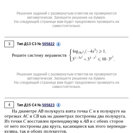
Решения заданий с развернутым ответом не проверяются
автоматически. Запишите решение на бумаге.
На следующей странице вам будет предложено проверить их
самостоятельно.
3
i
Тип Д13 C3 №
505822
Ре­ши­те си­сте­му не­ра­венств
Решения заданий с развернутым ответом не проверяются
автоматически. Запишите решение на бумаге.
На следующей странице вам будет предложено проверить их
самостоятельно.
4
i
Тип Д15 C4 №
505823
На диа­мет­ре
AB
по­лу­кру­га взята точка
С
и в по­лу­кру­ге на
от­рез­ках
AC
и
CB
как на диа­мет­рах по­стро­е­ны два по­лу­кру­га.
Из точки
C
вос­став­лен пре­пен­ди­ку­ляр к
AB
и с обеих сто­рон
от него по­стро­е­ны два круга, ка­са­ю­щи­е­ся как этого пер­пен­ди­
ку­ля­ра, так и обоих по­лу­кру­гов.