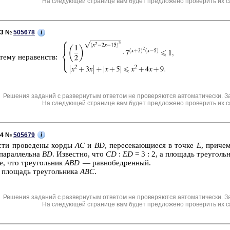
На следующей странице вам будет предложено проверить их с
i
C3 №
505678
сте­му не­ра­венств:
Решения заданий с развернутым ответом не проверяются автоматически. З
На следующей странице вам будет предложено проверить их с
i
C4 №
505679
сти про­ве­де­ны хорды
AC
и
BD
, пе­ре­се­ка­ю­щи­е­ся в точке
E
, при­чем
 па­рал­лель­на
BD
. Из­вест­но, что
CD
:
ED
= 3 : 2, а пло­щадь тре­уголь­
те, что тре­уголь­ник
ABD
— рав­но­бед­рен­ный.
 пло­щадь тре­уголь­ни­ка
ABC
.
Решения заданий с развернутым ответом не проверяются автоматически. З
На следующей странице вам будет предложено проверить их с