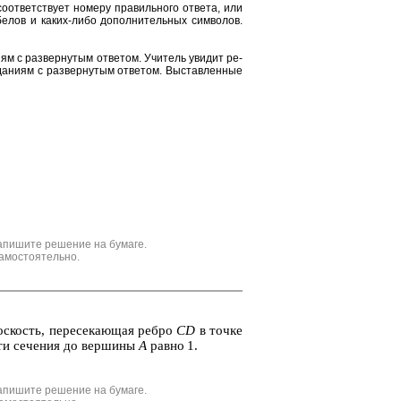
от­вет­ству­ет но­ме­ру пра­виль­но­го от­ве­та, или
е­лов и каких-либо до­пол­ни­тель­ных сим­во­лов.
и­ям с раз­вер­ну­тым от­ве­том. Учи­тель уви­дит ре­
да­ни­ям с раз­вер­ну­тым от­ве­том. Вы­став­лен­ные
апишите решение на бумаге.
амостоятельно.
ос­кость, пе­ре­се­ка­ю­щая ребро
CD
в точке
сти се­че­ния до вер­ши­ны
A
равно 1.
апишите решение на бумаге.