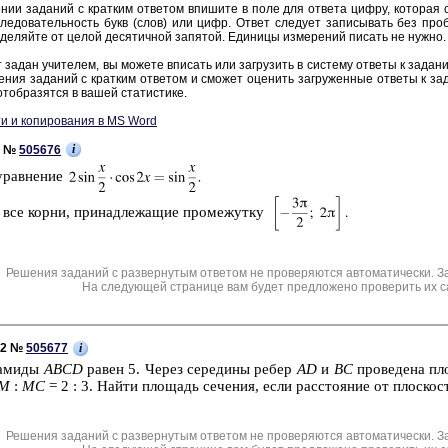
нии за­да­ний с крат­ким от­ве­том впи­ши­те в поле для от­ве­та цифру, ко­то­рая со­
ле­до­ва­тель­ность букв (слов) или цифр. Ответ сле­ду­ет за­пи­сы­вать без про­б
де­ляй­те от целой де­ся­тич­ной за­пя­той. Еди­ни­цы из­ме­ре­ний пи­сать не нужно.
 задан учи­те­лем, вы мо­же­те впи­сать или за­гру­зить в си­сте­му от­ве­ты к за­да­н
е­ния за­да­ний с крат­ким от­ве­том и смо­жет оце­нить за­гру­жен­ные от­ве­ты к за­
тоб­ра­зят­ся в вашей ста­ти­сти­ке.
и и копирования в MS Word
i
1 №
505676
урав­не­ние
 все корни, при­над­ле­жа­щие про­ме­жут­ку
Решения заданий с развернутым ответом не проверяются автоматически. З
На следующей странице вам будет предложено проверить их с
i
C2 №
505677
а­ми­ды
ABCD
равен 5. Через се­ре­ди­ны ребер
AD
и
BC
про­ве­де­на пл
M
:
MC
= 2 : 3. Найти пло­щадь се­че­ния, если рас­сто­я­ние от плос­ко­
Решения заданий с развернутым ответом не проверяются автоматически. З