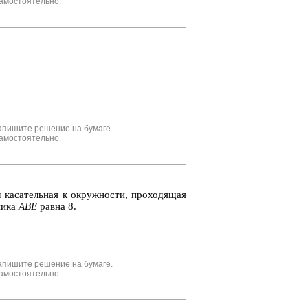
амостоятельно.
апишите решение на бумаге.
амостоятельно.
 ка­са­тель­ная к окруж­но­сти, про­хо­дя­щая
ни­ка
ABE
равна 8.
апишите решение на бумаге.
амостоятельно.