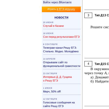
Войти через ВКонтакте
Иг­рать
в ЕГЭ-иг­руш­ку
3
Тип Д13 
НО­ВО­СТИ
20 ИЮНЯ
Случай в Казани
Ре­ши­те си­
18 ИЮНЯ
Сон перед результатами ЕГЭ
8 СЕНТЯБРЯ
Телеграм-канал Решу ЕГЭ.
Стильно. Модно. Молодёжно
14 АПРЕЛЯ
Открываем сайт по
4
Тип Д15 
функциональной грамотности
В окруж­но­
через точку
A
,
23 ОКТЯБРЯ
а) До­ка­жи­
Интервью Д. Д. Гущина
о Решу ЕГЭ
б) Най­ди­те
1 ИЮНЯ
Мерч, 50% off!
12 ОКТЯБРЯ
Голосовые сообщения на
сайте Решу ЕГЭ