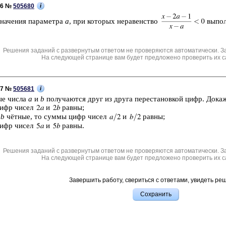
i
C6 №
505680
а­че­ния па­ра­мет­ра
а
, при ко­то­рых не­ра­вен­ство
вы­пол
Решения заданий с развернутым ответом не проверяются автоматически. З
На следующей странице вам будет предложено проверить их с
i
C7 №
505681
ные числа
a
и
b
по­лу­ча­ют­ся друг из друга пе­ре­ста­нов­кой цифр. До­ка­
цифр чисел
и
равны;
и
b
чётные, то суммы цифр чисел
и
равны;
цифр чисел
и
равны.
Решения заданий с развернутым ответом не проверяются автоматически. З
На следующей странице вам будет предложено проверить их с
Завершить работу, свериться с ответами, увидеть ре