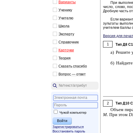
Ва­ри­ан­ты
При вы­пол­не­
число, слово, по­с
Уче­ни­ку
Дроб­ную часть от­
Учи­те­лю
Если ва­ри­ант
зуль­та­ты вы­пол­н
Школа
учи­те­лем баллы о
Экс­пер­ту
Версия для печат
Спра­воч­ник
1
Тип Д8 C
Кар­точ­ки
а) Ре­ши­те 
Тео­рия
б) Най­ди­те
Ска­зать спа­си­бо
Во­прос — ответ
2
Тип Д10 
Объем пи­р
Чужой компьютер
M
. При этом
D
Зарегистрироваться
Восстановить пароль