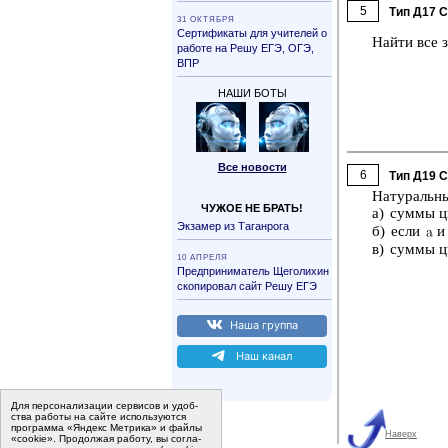
5
Тип Д17 
31 ОК­ТЯБ­РЯ
Сер­ти­фи­ка­ты для учи­те­лей о
Найти все зн
ра­бо­те на Решу ЕГЭ, ОГЭ,
ВПР
НАШИ БОТЫ
Все но­во­сти
6
Тип Д19 
На­ту­раль­
ЧУЖОЕ НЕ БРАТЬ!
а) суммы 
Эк­за­мер из Та­ган­ро­га
б) если
в) суммы 
10 АП­РЕ­ЛЯ
Пред­при­ни­ма­тель Ще­го­ли­хин
ско­пи­ро­вал сайт Решу ЕГЭ
Наша груп­па
Наш канал
Для пер­со­на­ли­за­ции сер­ви­сов и удоб­
ства ра­бо­ты на сайте ис­поль­зу­ют­ся
программа «Яндекс Метрика» и файлы
Наверх
«cookie». Про­дол­жая ра­бо­ту, вы со­гла­