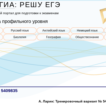
ГИА
:
РЕШУ
ЕГЭ
ый пор­тал для под­го­тов­ки к эк­за­ме­нам
 профильного уровня
Русский язык
Английский язык
Немецкий язык
Биология
География
Обществознание
 5409835
А. Ларин: Тренировочный вариант № 54