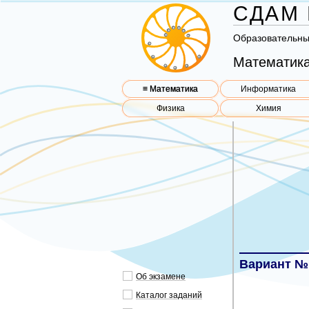
СДАМ 
Об­ра­зо­ва­тель­н
Математика
≡ Математика
Информатика
Физика
Химия
Вариант №
Об эк­за­ме­не
Ка­та­лог за­да­ний