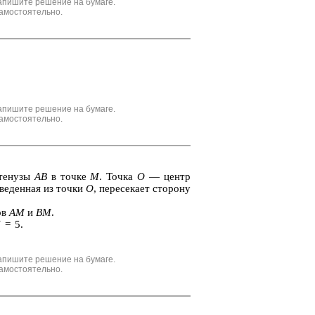
апишите решение на бумаге.
амостоятельно.
апишите решение на бумаге.
амостоятельно.
­те­ну­зы
AB
в точке
M
. Точка
О
— центр
­ве­ден­ная из точки
О
, пе­ре­се­ка­ет сто­ро­ну
ков
AM
и
BM
.
M
= 5.
апишите решение на бумаге.
амостоятельно.