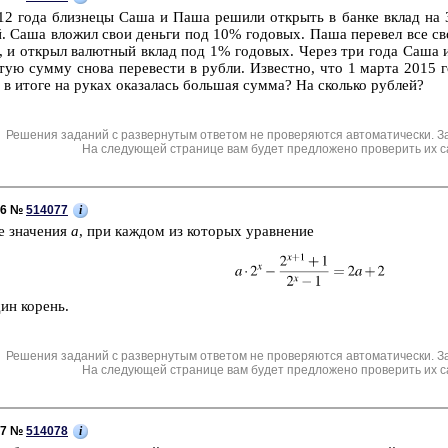
2 года близ­не­цы Саша и Паша ре­ши­ли от­крыть в банке вклад на 3
. Саша вло­жил свои день­ги под 10% го­до­вых. Паша пе­ре­вел все сво
, и от­крыл ва­лют­ный вклад под 1% го­до­вых. Через три года Саша
ую сумму снова пе­ре­ве­сти в рубли. Из­вест­но, что 1 марта 2015 г
в в итоге на руках ока­за­лась боль­шая сумма? На сколь­ко руб­лей?
Решения заданий с развернутым ответом не проверяются автоматически. З
На следующей странице вам будет предложено проверить их с
i
C6 №
514077
е зна­че­ния
а
, при каж­дом из ко­то­рых урав­не­ние
ин ко­рень.
Решения заданий с развернутым ответом не проверяются автоматически. З
На следующей странице вам будет предложено проверить их с
i
C7 №
514078