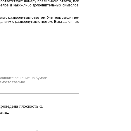
от­вет­ству­ет но­ме­ру пра­виль­но­го от­ве­та, или
е­лов и каких-либо до­пол­ни­тель­ных сим­во­лов.
и­ям с раз­вер­ну­тым от­ве­том. Учи­тель уви­дит ре­
да­ни­ям с раз­вер­ну­тым от­ве­том. Вы­став­лен­ные
апишите решение на бумаге.
амостоятельно.
ро­ве­де­на плос­кость α.
ь­ник.