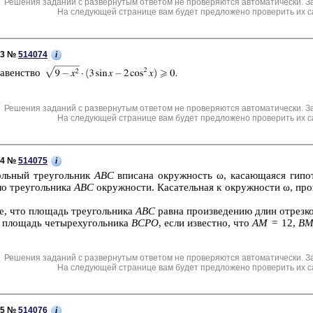
Решения заданий с развернутым ответом не проверяются автоматически. З
На следующей странице вам будет предложено проверить их с
i
C3 №
514074
ра­вен­ство
Решения заданий с развернутым ответом не проверяются автоматически. З
На следующей странице вам будет предложено проверить их с
i
C4 №
514075
оль­ный тре­уголь­ник
ABC
впи­са­на окруж­ность ω, ка­са­ю­ща­я­ся ги­по
о тре­уголь­ни­ка
ABC
окруж­но­сти. Ка­са­тель­ная к окруж­но­сти ω, про
те, что пло­щадь тре­уголь­ни­ка
ABC
равна про­из­ве­де­нию длин от­рез­
 пло­щадь че­ты­рех­уголь­ни­ка
BCPO
, если из­вест­но, что
AM
= 12,
B
Решения заданий с развернутым ответом не проверяются автоматически. З
На следующей странице вам будет предложено проверить их с
i
C5 №
514076