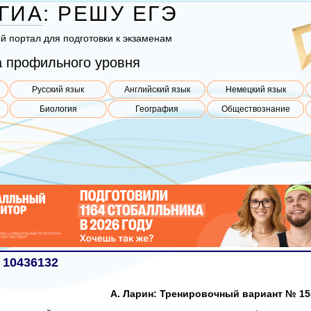
ГИА
:
РЕШУ
ЕГЭ
ый пор­тал для под­го­тов­ки к эк­за­ме­нам
 профильного уровня
Русский язык
Английский язык
Немецкий язык
Биология
География
Обществознание
 10436132
А. Ларин: Тренировочный вариант № 15