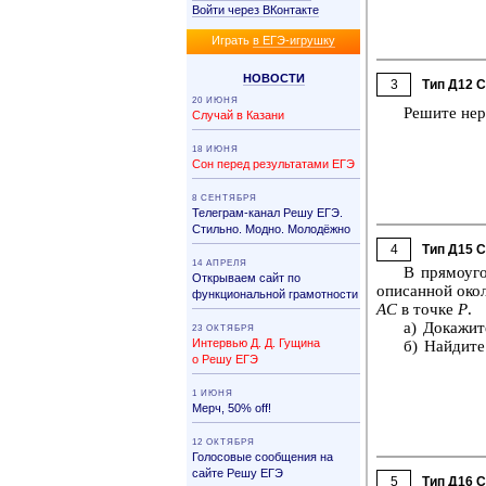
Войти через ВКонтакте
Иг­рать
в ЕГЭ-иг­руш­ку
НО­ВО­СТИ
3
Тип Д12 
20 ИЮНЯ
Ре­ши­те не­
Случай в Казани
18 ИЮНЯ
Сон перед результатами ЕГЭ
8 СЕНТЯБРЯ
Телеграм-канал Решу ЕГЭ.
Стильно. Модно. Молодёжно
4
Тип Д15 
14 АПРЕЛЯ
В пря­мо­уг
Открываем сайт по
опи­сан­ной окол
функциональной грамотности
АС
в точке
P
.
а) До­ка­жи­
23 ОКТЯБРЯ
Интервью Д. Д. Гущина
б) Най­ди­те
о Решу ЕГЭ
1 ИЮНЯ
Мерч, 50% off!
12 ОКТЯБРЯ
Голосовые сообщения на
сайте Решу ЕГЭ
5
Тип Д16 