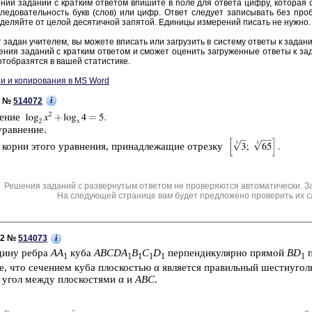
нии за­да­ний с крат­ким от­ве­том впи­ши­те в поле для от­ве­та цифру, ко­то­рая со­
ле­до­ва­тель­ность букв (слов) или цифр. Ответ сле­ду­ет за­пи­сы­вать без про­б
де­ляй­те от целой де­ся­тич­ной за­пя­той. Еди­ни­цы из­ме­ре­ний пи­сать не нужно.
 задан учи­те­лем, вы мо­же­те впи­сать или за­гру­зить в си­сте­му от­ве­ты к за­да­н
е­ния за­да­ний с крат­ким от­ве­том и смо­жет оце­нить за­гру­жен­ные от­ве­ты к за­
тоб­ра­зят­ся в вашей ста­ти­сти­ке.
и и копирования в MS Word
i
1 №
514072
е­ние
урав­не­ние.
 корни этого урав­не­ния, при­над­ле­жа­щие от­рез­ку
Решения заданий с развернутым ответом не проверяются автоматически. З
На следующей странице вам будет предложено проверить их с
i
C2 №
514073
­ди­ну ребра
AA
куба
ABCDA
B
C
D
пер­пен­ди­ку­ляр­но пря­мой
ВD
п
1
1
1
1
1
1
те, что се­че­ни­ем куба плос­ко­стью α яв­ля­ет­ся пра­виль­ный ше­сти­угол
е угол между плос­ко­стя­ми α и
ABC
.