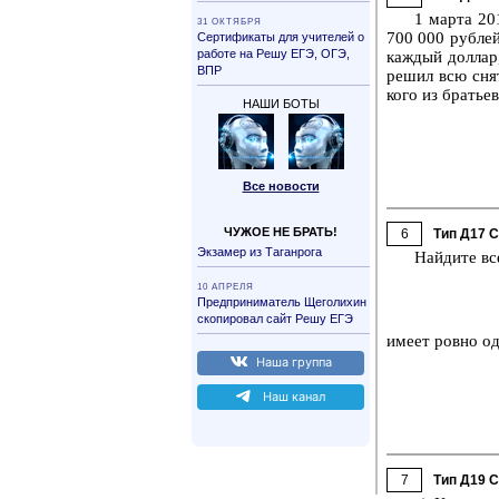
1 марта 201
31 ОК­ТЯБ­РЯ
700 000 руб­лей
Сер­ти­фи­ка­ты для учи­те­лей о
ра­бо­те на Решу ЕГЭ, ОГЭ,
каж­дый дол­лар
ВПР
решил всю сня­т
кого из бра­тье
НАШИ БОТЫ
Все но­во­сти
ЧУЖОЕ НЕ БРАТЬ!
6
Тип Д17 
Эк­за­мер из Та­ган­ро­га
Най­ди­те вс
10 АП­РЕ­ЛЯ
Пред­при­ни­ма­тель Ще­го­ли­хин
ско­пи­ро­вал сайт Решу ЕГЭ
имеет ровно од
Наша груп­па
Наш канал
7
Тип Д19 