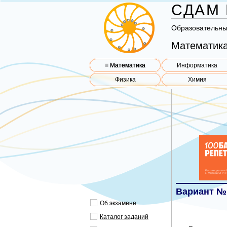
СДАМ 
Об­ра­зо­ва­тель­н
Математика
≡ Математика
Информатика
Физика
Химия
Вариант №
Об эк­за­ме­не
Ка­та­лог за­да­ний