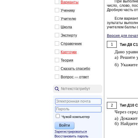
При вы­пол­не­
Ва­ри­ан­ты
число, слово, по­с
Дроб­ную часть от­
Уче­ни­ку
Если ва­ри­ант
Учи­те­лю
зуль­та­ты вы­пол­н
Школа
учи­те­лем баллы о
Экс­пер­ту
Версия для печат
Спра­воч­ник
1
Тип Д8 C
Дано урав­н
Кар­точ­ки
а) Ре­ши­те 
Тео­рия
б) Ука­жи­те
Ска­зать спа­си­бо
Во­прос — ответ
2
Тип Д10 
Через се­ре
Чужой компьютер
а) До­ка­жи­
б) Най­ди­т
Зарегистрироваться
Восстановить пароль