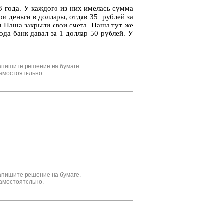
 года. У каж­до­го из них име­лась сумма
и день­ги в дол­ла­ры, отдав 35 руб­лей за
 и Паша за­кры­ли свои счета. Паша тут же
ода банк давал за 1 дол­лар 50 руб­лей. У
апишите решение на бумаге.
амостоятельно.
апишите решение на бумаге.
амостоятельно.