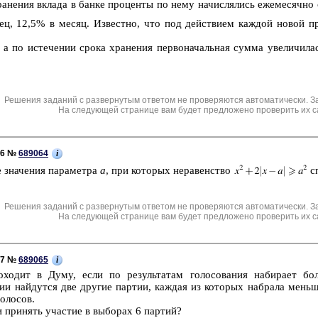
­не­ния вкла­да в банке про­цен­ты по нему на­чис­ля­лись еже­ме­сяч­но
нец, 12,5% в месяц. Из­вест­но, что под дей­стви­ем каж­дой новой про
 а по ис­те­че­нии срока хра­не­ния пер­во­на­чаль­ная сумма уве­ли­чи­л
Решения заданий с развернутым ответом не проверяются автоматически. З
На следующей странице вам будет предложено проверить их с
i
C6 №
689064
е зна­че­ния па­ра­мет­ра
a
, при ко­то­рых не­ра­вен­ство
сп
Решения заданий с развернутым ответом не проверяются автоматически. З
На следующей странице вам будет предложено проверить их с
i
C7 №
689065
­хо­дит в Думу, если по ре­зуль­та­там го­ло­со­ва­ния на­би­ра­ет бо
ии най­дут­ся две дру­гие пар­тии, каж­дая из ко­то­рых на­бра­ла мень
о­ло­сов.
 при­нять уча­стие в вы­бо­рах 6 пар­тий?