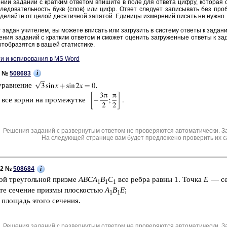
нии за­да­ний с крат­ким от­ве­том впи­ши­те в поле для от­ве­та цифру, ко­то­рая со­
ле­до­ва­тель­ность букв (слов) или цифр. Ответ сле­ду­ет за­пи­сы­вать без про­б
де­ляй­те от целой де­ся­тич­ной за­пя­той. Еди­ни­цы из­ме­ре­ний пи­сать не нужно.
 задан учи­те­лем, вы мо­же­те впи­сать или за­гру­зить в си­сте­му от­ве­ты к за­да­н
е­ния за­да­ний с крат­ким от­ве­том и смо­жет оце­нить за­гру­жен­ные от­ве­ты к за­
тоб­ра­зят­ся в вашей ста­ти­сти­ке.
и и копирования в MS Word
i
1 №
508683
урав­не­ние
е все корни на про­ме­жут­ке
Решения заданий с развернутым ответом не проверяются автоматически. З
На следующей странице вам будет предложено проверить их с
i
C2 №
508684
ной тре­уголь­ной приз­ме
ABCA
B
C
все ребра равны 1. Точка
E
— се­
1
1
1
те се­че­ние приз­мы плос­ко­стью
A
B
E
;
1
1
 пло­щадь этого се­че­ния.
Решения заданий с развернутым ответом не проверяются автоматически. З