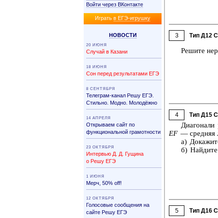
Войти через ВКонтакте
Иг­рать
в ЕГЭ-иг­руш­ку
НО­ВО­СТИ
3
Тип Д12 
20 ИЮНЯ
Ре­ши­те не­
Случай в Казани
18 ИЮНЯ
Сон перед результатами ЕГЭ
8 СЕНТЯБРЯ
Телеграм-канал Решу ЕГЭ.
Стильно. Модно. Молодёжно
4
Тип Д15 
14 АПРЕЛЯ
Диа­го­на­ли
Открываем сайт по
функциональной грамотности
EF
— сред­няя л
а) До­ка­жи­
23 ОКТЯБРЯ
б) Най­ди­т
Интервью Д. Д. Гущина
о Решу ЕГЭ
1 ИЮНЯ
Мерч, 50% off!
12 ОКТЯБРЯ
Голосовые сообщения на
5
Тип Д16 
сайте Решу ЕГЭ