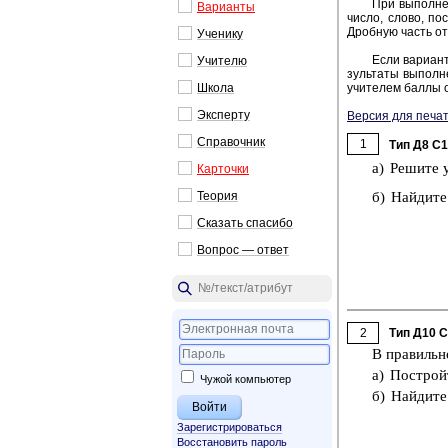
При вы­пол­не­
Ва­ри­ан­ты
число, слово, по­с
Дроб­ную часть от­
Уче­ни­ку
Если ва­ри­ант
Учи­те­лю
зуль­та­ты вы­пол­н
Школа
учи­те­лем баллы о
Экс­пер­ту
Версия для печат
Спра­воч­ник
1
Тип Д8 C
а) Ре­ши­те 
Кар­точ­ки
б) Най­ди­т
Тео­рия
Ска­зать спа­си­бо
Во­прос — ответ
2
Тип Д10 
В пра­виль­
а) По­строй­
Чужой компьютер
б) Най­ди­те
Зарегистрироваться
Восстановить пароль