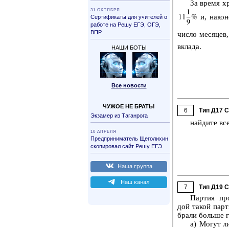
За время хра
31 ОК­ТЯБ­РЯ
и, на­ко­
Сер­ти­фи­ка­ты для учи­те­лей о
ра­бо­те на Решу ЕГЭ, ОГЭ,
ВПР
число ме­ся­цев,
вкла­да.
НАШИ БОТЫ
Все но­во­сти
ЧУЖОЕ НЕ БРАТЬ!
6
Тип Д17 
Эк­за­мер из Та­ган­ро­га
най­ди­те вс
10 АП­РЕ­ЛЯ
Пред­при­ни­ма­тель Ще­го­ли­хин
ско­пи­ро­вал сайт Решу ЕГЭ
Наша груп­па
Наш канал
7
Тип Д19 
Пар­тия про
дой такой пар­т
бра­ли боль­ше г
а) Могут ли