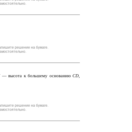
амостоятельно.
апишите решение на бумаге.
амостоятельно.
Н
— вы­со­та к боль­ше­му ос­но­ва­нию
CD,
апишите решение на бумаге.
амостоятельно.