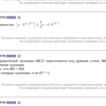
На следующей странице вам будет предложено проверить их с
i
C3 №
508685
ра­вен­ство:
Решения заданий с развернутым ответом не проверяются автоматически. З
На следующей странице вам будет предложено проверить их с
i
C4 №
508686
 рав­но­бо­кой тра­пе­ции
ABCD
пе­ре­се­ка­ют­ся под пря­мым углом.
В
иния тра­пе­ции.
те, что
BH = DH
.
е пло­щадь тра­пе­ции, если
EF
= 5.
Решения заданий с развернутым ответом не проверяются автоматически. З
На следующей странице вам будет предложено проверить их с
i
C5 №
506948