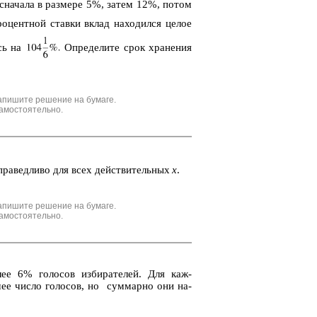
 сна­ча­ла в раз­ме­ре 5%, затем 12%, потом
­цент­ной став­ки вклад на­хо­дил­ся целое
ась на
Опре­де­ли­те срок хра­не­ния
апишите решение на бумаге.
амостоятельно.
ра­вед­ли­во для всех дей­стви­тель­ных
x
.
апишите решение на бумаге.
амостоятельно.
лее 6% го­ло­сов из­би­ра­те­лей. Для каж­
­шее число го­ло­сов, но сум­мар­но они на­