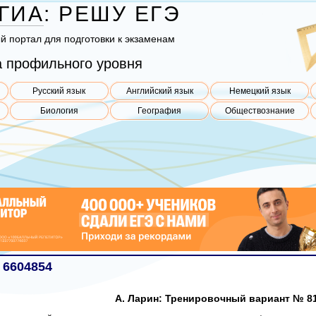
ГИА
:
РЕШУ
ЕГЭ
ый пор­тал для под­го­тов­ки к эк­за­ме­нам
 профильного уровня
Русский язык
Английский язык
Немецкий язык
Биология
География
Обществознание
 6604854
А. Ларин: Тренировочный вариант № 81