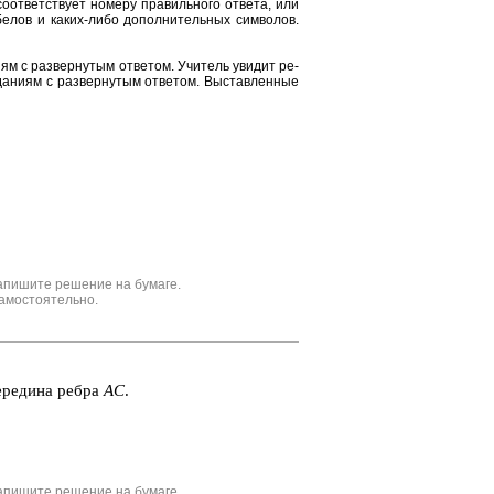
от­вет­ству­ет но­ме­ру пра­виль­но­го от­ве­та, или
е­лов и каких-либо до­пол­ни­тель­ных сим­во­лов.
и­ям с раз­вер­ну­тым от­ве­том. Учи­тель уви­дит ре­
да­ни­ям с раз­вер­ну­тым от­ве­том. Вы­став­лен­ные
апишите решение на бумаге.
амостоятельно.
ре­ди­на ребра
АС
.
апишите решение на бумаге.