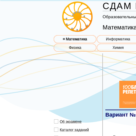
СДАМ 
Об­ра­зо­ва­тель­н
Математика
≡ Математика
Информатика
Физика
Химия
Вариант №
Об эк­за­ме­не
Ка­та­лог за­да­ний