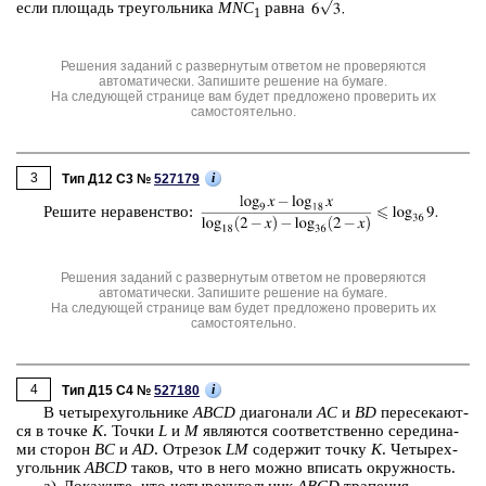
если пло­щадь тре­уголь­ни­ка
MNC
равна
1
Решения заданий с развернутым ответом не проверяются
автоматически. Запишите решение на бумаге.
На следующей странице вам будет предложено проверить их
самостоятельно.
3
i
Тип Д12 C3 №
527179
Ре­ши­те не­ра­вен­ство:
Решения заданий с развернутым ответом не проверяются
автоматически. Запишите решение на бумаге.
На следующей странице вам будет предложено проверить их
самостоятельно.
4
i
Тип Д15 C4 №
527180
В че­ты­рех­уголь­ни­ке
ABCD
диа­го­на­ли
AC
и
BD
пе­ре­се­ка­ют­
ся в точке
K
. Точки
L
и
M
яв­ля­ют­ся со­от­вет­ствен­но се­ре­ди­на­
ми сто­рон
BC
и
AD
. От­ре­зок
LM
со­дер­жит точку
K
. Че­ты­рех­
уголь­ник
ABCD
таков, что в него можно впи­сать окруж­ность.