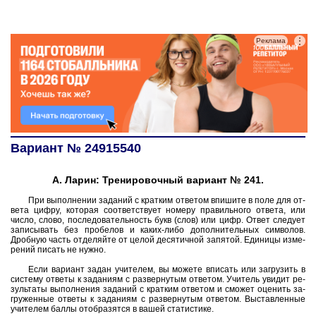
⋮
Реклама
Вариант № 24915540
А. Ларин: Тренировочный вариант № 241.
При вы­пол­не­нии за­да­ний с крат­ким от­ве­том впи­ши­те в поле для от­
ве­та цифру, ко­то­рая со­от­вет­ству­ет но­ме­ру пра­виль­но­го от­ве­та, или
число, слово, по­сле­до­ва­тель­ность букв (слов) или цифр. Ответ сле­ду­ет
за­пи­сы­вать без про­бе­лов и каких-либо до­пол­ни­тель­ных сим­во­лов.
Дроб­ную часть от­де­ляй­те от целой де­ся­тич­ной за­пя­той. Еди­ни­цы из­ме­
ре­ний пи­сать не нужно.
Если ва­ри­ант задан учи­те­лем, вы мо­же­те впи­сать или за­гру­зить в
си­сте­му от­ве­ты к за­да­ни­ям с раз­вер­ну­тым от­ве­том. Учи­тель уви­дит ре­
зуль­та­ты вы­пол­не­ния за­да­ний с крат­ким от­ве­том и смо­жет оце­нить за­
гру­жен­ные от­ве­ты к за­да­ни­ям с раз­вер­ну­тым от­ве­том. Вы­став­лен­ные
учи­те­лем баллы отоб­ра­зят­ся в вашей ста­ти­сти­ке.