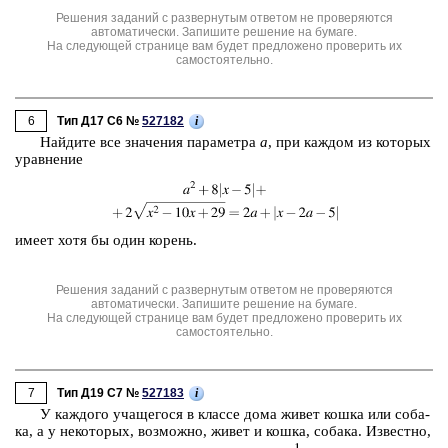
Решения заданий с развернутым ответом не проверяются
автоматически. Запишите решение на бумаге.
На следующей странице вам будет предложено проверить их
самостоятельно.
6
i
Тип Д17 C6 №
527182
Най­ди­те все зна­че­ния па­ра­мет­ра
a
, при каж­дом из ко­то­рых
урав­не­ние
имеет хотя бы один ко­рень.
Решения заданий с развернутым ответом не проверяются
автоматически. Запишите решение на бумаге.
На следующей странице вам будет предложено проверить их
самостоятельно.
7
i
Тип Д19 C7 №
527183
У каж­до­го уча­ще­го­ся в клас­се дома живет кошка или со­ба­
ка, а у не­ко­то­рых, воз­мож­но, живет и кошка, со­ба­ка. Из­вест­но,