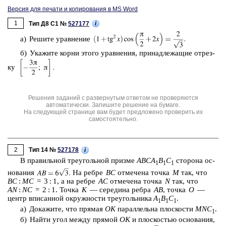
Версия для печати и копирования в MS Word
1
i
Тип Д8 C1 №
527177
а) Ре­ши­те урав­не­ние
б) Ука­жи­те корни этого урав­не­ния, при­над­ле­жа­щие от­рез­
ку
Решения заданий с развернутым ответом не проверяются
автоматически. Запишите решение на бумаге.
На следующей странице вам будет предложено проверить их
самостоятельно.
2
i
Тип 14 №
527178
В пра­виль­ной тре­уголь­ной приз­ме
ABCA
B
C
сто­ро­на ос­
1
1
1
но­ва­ния
На ребре
BC
от­ме­че­на точка
M
так, что
BC
:
MC
= 3 : 1, а на ребре
AC
от­ме­че­на точка
N
так, что
AN
:
NC
= 2 : 1. Точка
K
— се­ре­ди­на ребра
AB
, точка
О
—
центр впи­сан­ной окруж­но­сти тре­уголь­ни­ка
A
B
C
.
1
1
1
а) До­ка­жи­те, что пря­мая
OK
па­рал­лель­на плос­ко­сти
MNC
.
1
б) Найти угол между пря­мой
OK
и плос­ко­стью ос­но­ва­ния,