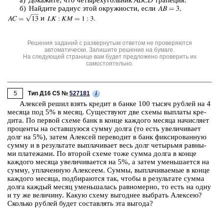
а) До­ка­жи­те, что че­ты­рех­уголь­ник
ABCD
тра­пе­ция.
б) Най­ди­те ра­ди­ус этой окруж­но­сти, если
и
Решения заданий с развернутым ответом не проверяются
автоматически. Запишите решение на бумаге.
На следующей странице вам будет предложено проверить их
самостоятельно.
5
i
Тип Д16 C5 №
527181
Алек­сей решил взять кре­дит в банке 100 тысяч руб­лей на 4
ме­ся­ца под 5% в месяц. Су­ще­ству­ют две схемы вы­пла­ты кре­
ди­та. По пер­вой схеме банк в конце каж­до­го ме­ся­ца на­чис­ля­ет
про­цен­ты на остав­шу­ю­ся сумму долга (то есть уве­ли­чи­ва­ет
долг на 5%), затем Алек­сей пе­ре­во­дит в банк фик­си­ро­ван­ную
сумму и в ре­зуль­та­те вы­пла­чи­ва­ет весь долг че­тырь­мя рав­ны­
ми пла­те­жа­ми. По вто­рой схеме тоже сумма долга в конце
каж­до­го ме­ся­ца уве­ли­чи­ва­ет­ся на 5%, а затем умень­ша­ет­ся на
сумму, упла­чен­ную Алек­се­ем. Суммы, вы­пла­чи­ва­е­мые в конце
каж­до­го ме­ся­ца, под­би­ра­ют­ся так, чтобы в ре­зуль­та­те сумма
долга каж­дый месяц умень­ша­лась рав­но­мер­но, то есть на одну
и ту же ве­ли­чи­ну. Какую схему вы­год­нее вы­брать Алек­сею?
Сколь­ко руб­лей будет со­став­лять эта вы­го­да?